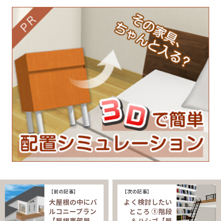
【前の記事】
【次の記事】
大屋根の中にバ
よく検討したい
ルコニープラン
ところ ①階段
【屋根裏部屋
＆ハシゴ【屋