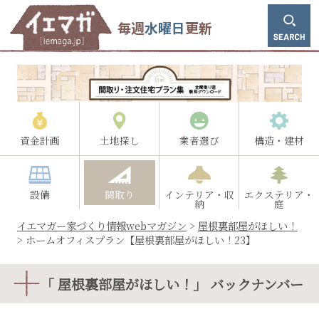
毎週
水曜日
更新
資金計画
土地探し
業者選び
構造・建材
設備
間取り
インテリア・収
エクステリア・
納
庭
イエマガー家づくり情報webマガジン
>
屋根裏部屋がほしい！
>
ホームオフィスプラン【屋根裏部屋がほしい！23】
「 屋根裏部屋がほしい！」 バックナンバー