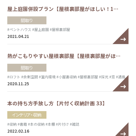
屋上庭園併設プラン【屋根裏部屋がほしい！1…
間取り
#ペントハウス
#屋上庭園
#屋根裏部屋
2021.04.21
熱がこもりやすい屋根裏部屋【屋根裏部屋がほ…
間取り
#ロフト
#余剰空間
#室内環境
#小屋裏収納
#屋根裏部屋
#採光
#窓
#通風
2020.11.25
本の持ち方手放し方【片付く収納計画 33】
インテリア・収納
#収納
#書籍
#本の収納
#本棚
#片付け
#雑誌
2022.02.16