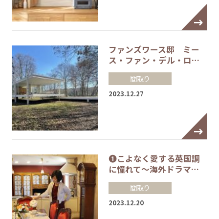
ファンズワース邸 ミー
ス・ファン・デル・ロ…
間取り
2023.12.27
❶こよなく愛する英国調
に憧れて～海外ドラマ…
間取り
2023.12.20