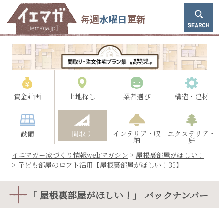
毎週
水曜日
更新
資金計画
土地探し
業者選び
構造・建材
設備
間取り
インテリア・収
エクステリア・
納
庭
イエマガー家づくり情報webマガジン
>
屋根裏部屋がほしい！
>
子ども部屋のロフト活用【屋根裏部屋がほしい！33】
「 屋根裏部屋がほしい！」 バックナンバー