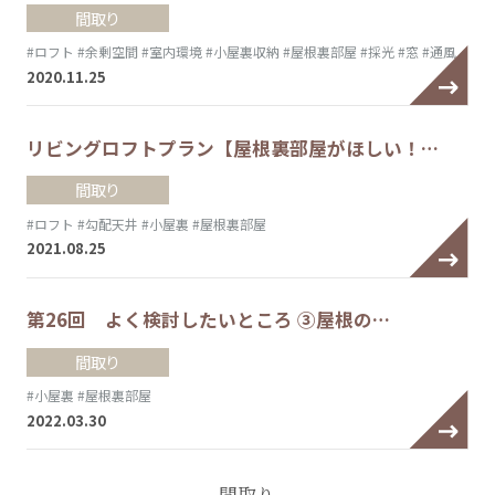
間取り
#ロフト
#余剰空間
#室内環境
#小屋裏収納
#屋根裏部屋
#採光
#窓
#通風
2020.11.25
リビングロフトプラン【屋根裏部屋がほしい！…
間取り
#ロフト
#勾配天井
#小屋裏
#屋根裏部屋
2021.08.25
第26回 よく検討したいところ ③屋根の…
間取り
#小屋裏
#屋根裏部屋
2022.03.30
間取り