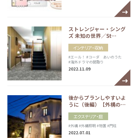
ストレンジャー・シング
ズ 未知の世界／St…
インテリア・収納
#エール！
#コーダ あいのうた
#海外ドラマの間取り
2022.11.09
後からプランしやすいよ
うに（後編）【外構の…
エクステリア・庭
#外構
#外構照明
#物置
#門柱
2022.07.01