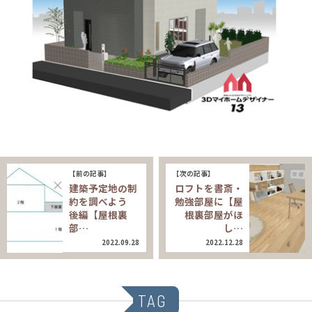
【前の記事】
【次の記事】
建築予定地の制
ロフトを書斎・
約を調べよう
勉強部屋に【屋
後編【屋根裏
根裏部屋がほ
部…
し…
2022.09.28
2022.12.28
TAG