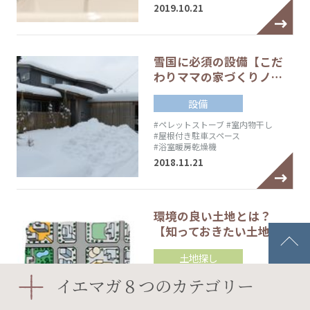
2019.10.21
雪国に必須の設備【こだ
わりママの家づくりノ…
設備
#ペレットストーブ
#室内物干し
#屋根付き駐車スペース
#浴室暖房乾燥機
2018.11.21
環境の良い土地とは？
【知っておきたい土地探…
土地探し
#分譲住宅地
#土地探し
イエマガ８つのカテゴリー
#土地探しチェックシート
#自然環境
2008.11.11