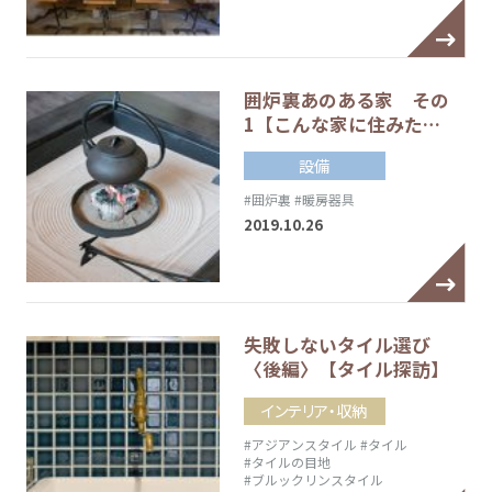
囲炉裏あのある家 その
1【こんな家に住みた…
設備
#囲炉裏
#暖房器具
2019.10.26
失敗しないタイル選び
〈後編〉【タイル探訪】
インテリア・収納
#アジアンスタイル
#タイル
#タイルの目地
#ブルックリンスタイル