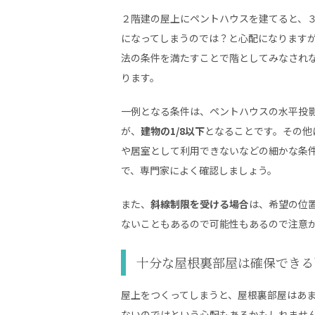
２階建の屋上にペントハウスを建てると、
になってしまうのでは？と心配になります
法の条件を満たすことで階としてみなされ
ります。
一例となる条件は、ペントハウスの水平投
が、
建物の1/8以下
となることです。その他
や居室として利用できないなどの細かな条
で、専門家によく確認しましょう。
また、
斜線制限を受ける場合
は、希望の位
ないこともあるので可能性もあるので注意
十分な屋根裏部屋は確保できる
屋上をつくってしまうと、屋根裏部屋はあ
ないのではという心配もあるかもしれませ