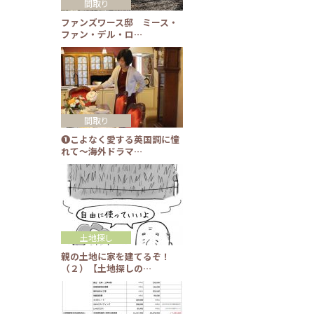
間取り
ファンズワース邸 ミース・
ファン・デル・ロ…
間取り
❶こよなく愛する英国調に憧
れて～海外ドラマ…
土地探し
親の土地に家を建てるぞ！
（２）【土地探しの…