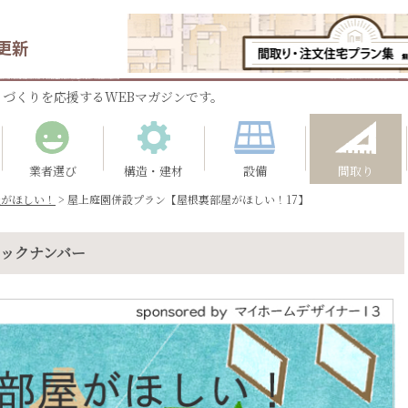
更新
づくりを応援するWEBマガジンです。
業者選び
構造・建材
設備
間取り
屋がほしい！
>
屋上庭園併設プラン【屋根裏部屋がほしい！17】
バックナンバー