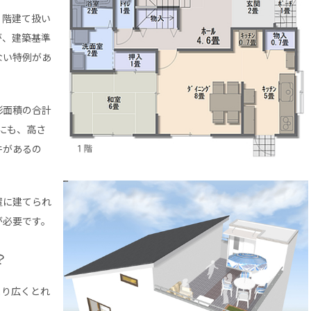
３階建て扱い
が、建築基準
ない特例があ
影面積の合計
にも、高さ
件があるの
置に建てられ
が必要です。
?
まり広くとれ
ん。