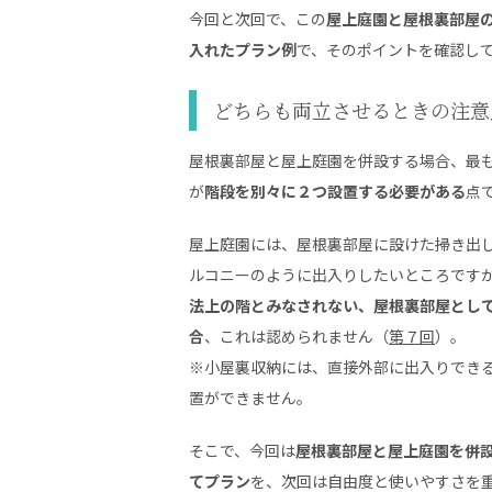
今回と次回で、この
屋上庭園と屋根裏部屋
入れたプラン例
で、そのポイントを確認し
どちらも両立させるときの注意
屋根裏部屋と屋上庭園を併設する場合、最
が
階段を別々に２つ設置する必要がある
点
屋上庭園には、屋根裏部屋に設けた掃き出
ルコニーのように出入りしたいところです
法上の階とみなされない、屋根裏部屋とし
合
、これは認められません（
第７回
）。
※小屋裏収納には、直接外部に出入りでき
置ができません。
そこで、今回は
屋根裏部屋と屋上庭園を併
てプラン
を、次回は自由度と使いやすさを