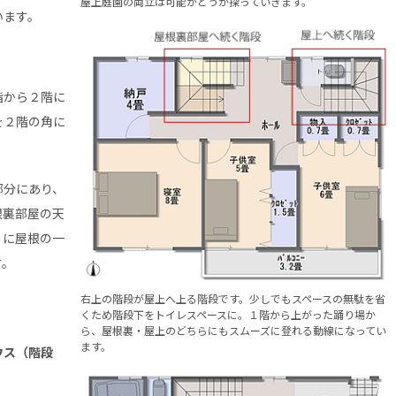
屋上庭園の両立は可能かどうか探っていきます。
います。
階から２階に
を２階の角に
部分にあり、
根裏部屋の天
うに屋根の一
す。
右上の階段が屋上へ上る階段です。少しでもスペースの無駄を省
くため階段下をトイレスペースに。１階から上がった踊り場か
ら、屋根裏・屋上のどちらにもスムーズに登れる動線になってい
ます。
ウス（階段