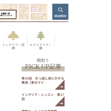
インテリア・収
エクステリア・
納
庭
間取り
PICK UP記事
第42回 引っ越し後にかかる
費用【夢のマイ…
インテリア・レッスン 第27
回