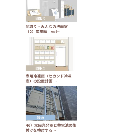
間取り
間取り・みんなの洗面室
（2）応用編 vol…
間取り
専用冷凍庫（セカンド冷凍
庫）の設置計画 …
設備
46）太陽光発電と蓄電池の後
付けを検討する…