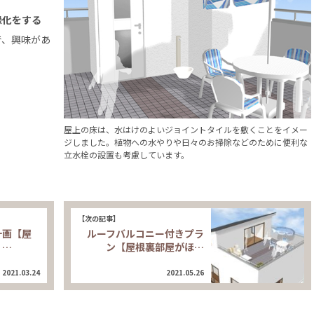
緑化をする
で、興味があ
屋上の床は、水はけのよいジョイントタイルを敷くことをイメー
ジしました。植物への水やりや日々のお掃除などのために便利な
立水栓の設置も考慮しています。
【次の記事】
計画【屋
ルーフバルコニー付きプラ
！…
ン【屋根裏部屋がほ…
2021.03.24
2021.05.26