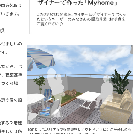
の両方を取り
ていきます。
点
も悩ましいの
です。
し窓から、バ
が、
建築基準
てつくる場
る窓や扉の設
設する２階建
収納として活用する屋根裏部屋とアウトドアリビングが楽しめる
重視した３階