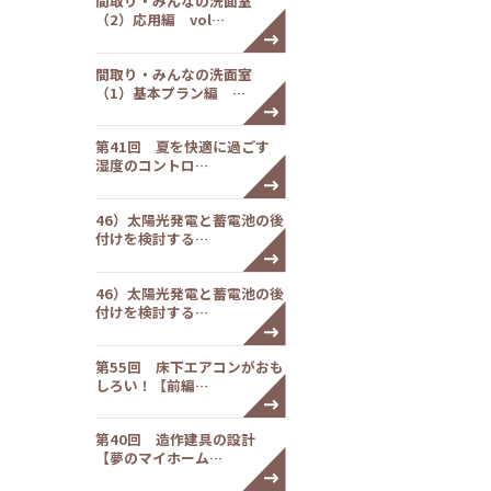
間取り・みんなの洗面室
（2）応用編 vol…
間取り・みんなの洗面室
（1）基本プラン編 …
第41回 夏を快適に過ごす
湿度のコントロ…
46）太陽光発電と蓄電池の後
付けを検討する…
46）太陽光発電と蓄電池の後
付けを検討する…
第55回 床下エアコンがおも
しろい！【前編…
第40回 造作建具の設計
【夢のマイホーム…