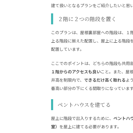
建て扱いとなるプランをご紹介したいと思
２階に２つの階段を置く
このプランは、屋根裏部屋への階段は、１
上る階段に揃えた配置し、屋上に上る階段
配置しています。
ここでのポイントは、どちらの階段も共用
１階からのアクセスも良い
こと。また、屋
井高を制限内で、
できるだけ高く取れる
よ
番高い部分の下にくる間取りになっていま
ペントハウスを建てる
屋上に階段で出入りするために、
ペントハ
室）
を屋上に建てる必要があります。