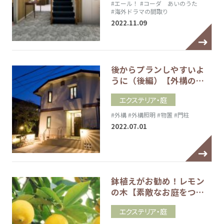
#エール！
#コーダ あいのうた
#海外ドラマの間取り
2022.11.09
後からプランしやすいよ
うに（後編）【外構の…
エクステリア・庭
#外構
#外構照明
#物置
#門柱
2022.07.01
鉢植えがお勧め！レモン
の木【素敵なお庭をつ…
エクステリア・庭