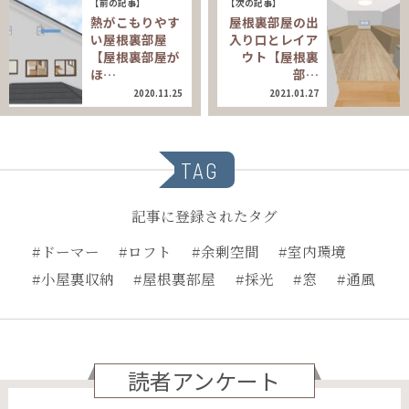
【前の記事】
【次の記事】
熱がこもりやす
屋根裏部屋の出
い屋根裏部屋
入り口とレイア
【屋根裏部屋が
ウト【屋根裏
ほ…
部…
2020.11.25
2021.01.27
TAG
記事に登録されたタグ
#ドーマー
#ロフト
#余剰空間
#室内環境
#小屋裏収納
#屋根裏部屋
#採光
#窓
#通風
読者アンケート