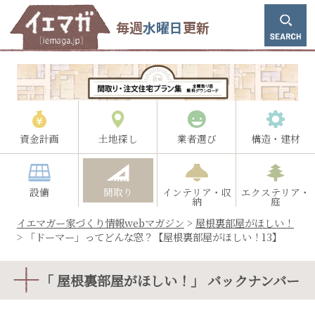
毎週
水曜日
更新
資金計画
土地探し
業者選び
構造・建材
設備
間取り
インテリア・収
エクステリア・
納
庭
イエマガー家づくり情報webマガジン
>
屋根裏部屋がほしい！
>
「ドーマー」ってどんな窓？【屋根裏部屋がほしい！13】
「 屋根裏部屋がほしい！」 バックナンバー