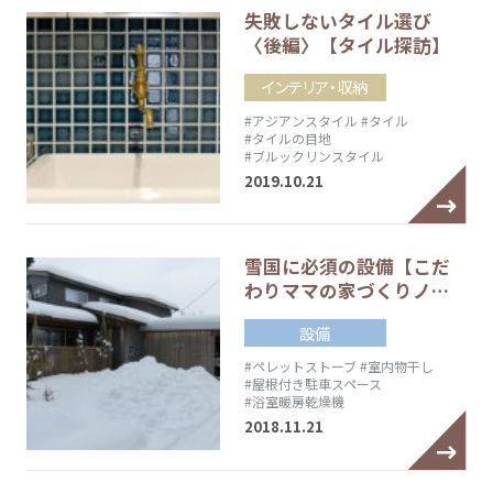
失敗しないタイル選び
〈後編〉【タイル探訪】
インテリア・収納
#アジアンスタイル
#タイル
#タイルの目地
#ブルックリンスタイル
2019.10.21
雪国に必須の設備【こだ
わりママの家づくりノ…
設備
#ペレットストーブ
#室内物干し
#屋根付き駐車スペース
#浴室暖房乾燥機
2018.11.21