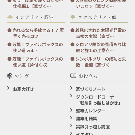
仕様編１【家づく…
いこなす【家づく…
インテリア・収納
エクステリア・庭
売れるなら手放せる！？ 素
義務化された太陽光発電の
早く売るコツ
点検の実際【家づ…
万能！ファイルボックスの
シロアリ防除の見積もり比
使い道 vol.…
較と施工の注意点…
万能！ファイルボックスの
シンボルツリーの成功と失
使い道【片付く収…
敗 後編【家づく…
マンガ
お役立ち
お家大好き
家づくりノート
ダウンロードコーナー
「転居引っ越しはがき」
壁紙カレンダー
建築用語集
実録引っ越し講座
イエ占い