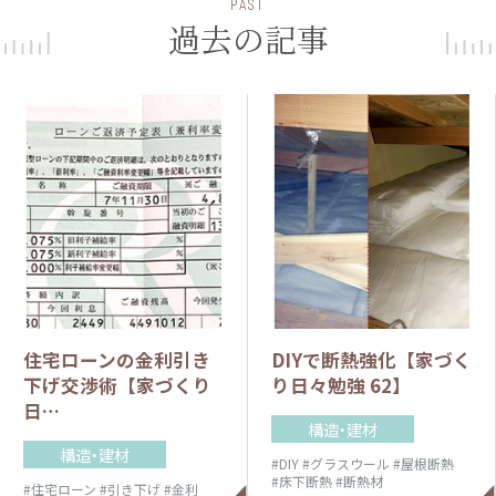
PAST
過去の記事
住宅ローンの金利引き
DIYで断熱強化【家づく
下げ交渉術【家づくり
り日々勉強 62】
日…
構造・建材
構造・建材
#DIY
#グラスウール
#屋根断熱
#床下断熱
#断熱材
#住宅ローン
#引き下げ
#金利