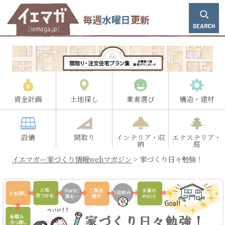
毎週
水曜日
更新
資金計画
土地探し
業者選び
構造・建材
設備
間取り
インテリア・収
エクステリア・
納
庭
イエマガー家づくり情報webマガジン
>
家づくり日々勉強！