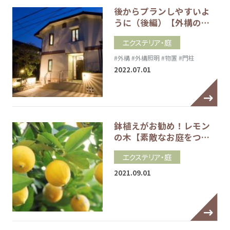
後からプランしやすいよ
うに（後編）【外構の…
エクステリア・庭
#外構
#外構照明
#物置
#門柱
2022.07.01
鉢植えがお勧め！レモン
の木【素敵なお庭をつ…
エクステリア・庭
2021.09.01