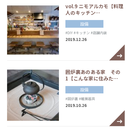
vol.9 ニモアルカモ【料理
人のキッチン…
設備
#DIY
#キッチン
#店舗内装
2019.12.26
囲炉裏あのある家 その
1【こんな家に住みた…
設備
#囲炉裏
#暖房器具
2019.10.26