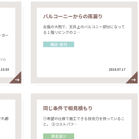
バルコーニーからの雨漏り
台風の大雨で、天井上のバルコニー部分になって
る１階リビングの２…
ーヨー
構造・建材
マの
.10.03
2024.07.17
同じ条件で相見積もり
ぞれ廊
①希望の仕様で施工できる技術力を持っているこ
と。 ②コストパフ…
業者選び