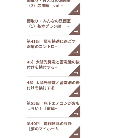
間取り・みんなの洗面室
（2）応用編 vol…
間取り・みんなの洗面室
（1）基本プラン編 …
第41回 夏を快適に過ごす
湿度のコントロ…
46）太陽光発電と蓄電池の後
付けを検討する…
46）太陽光発電と蓄電池の後
付けを検討する…
第55回 床下エアコンがおも
しろい！【前編…
第40回 造作建具の設計
【夢のマイホーム…