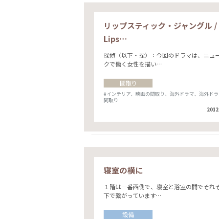
リップスティック・ジャングル /
Lips…
探偵（以下・探）：今回のドラマは、ニュ
クで働く女性を描い…
間取り
#インテリア、映画の間取り、海外ドラマ、海外ドラ
間取り
2012
寝室の横に
１階は一番西側で、寝室と浴室の間でそれ
下で繋がっています…
設備