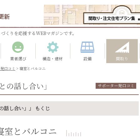
更新
づくりを応援するWEBマガジンです。
業者選び
構造・建材
設備
間取り
ー発口コミ
>
寝室とバルコニ
との話し合い」
サポーター発口コミ
の話し合い」」 もくじ
寝室とバルコニ