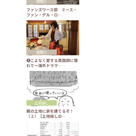
間取り
ファンズワース邸 ミース・
ファン・デル・ロ…
間取り
❶こよなく愛する英国調に憧
れて～海外ドラマ…
土地探し
親の土地に家を建てるぞ！
（２）【土地探しの…