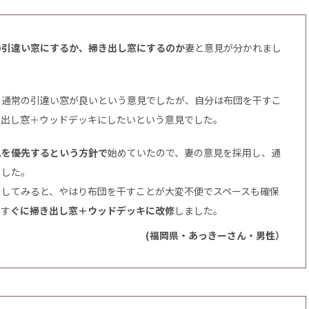
の引違い窓にするか、掃き出し窓にするのか
妻と意見が分かれまし
て通常の引違い窓が良いという意見でしたが、自分は布団を干すこ
き出し窓＋ウッドデッキにしたいという意見でした。
見を優先するという方針で
始めていたので、妻の意見を採用し、通
ました。
をしてみると、やはり布団を干すことが大変不便でスペースも確保
、す
ぐに掃き出し窓＋ウッドデッキに改修
しました。
(福岡県・あっきーさん・男性）