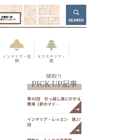
インテリア・収
エクステリア・
納
庭
間取り
PICK UP記事
第42回 引っ越し後にかかる
費用【夢のマイ…
インテリア・レッスン 第27
回