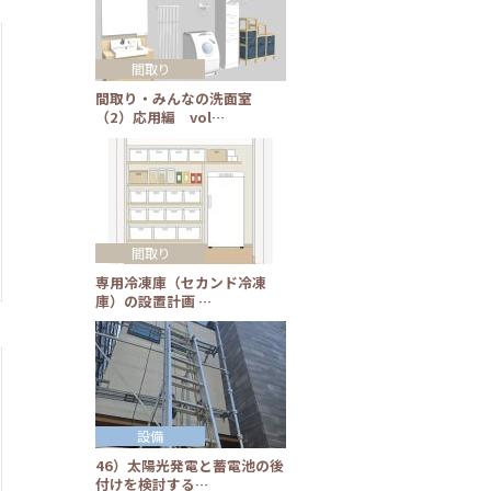
間取り
間取り・みんなの洗面室
（2）応用編 vol…
間取り
専用冷凍庫（セカンド冷凍
庫）の設置計画 …
設備
46）太陽光発電と蓄電池の後
付けを検討する…