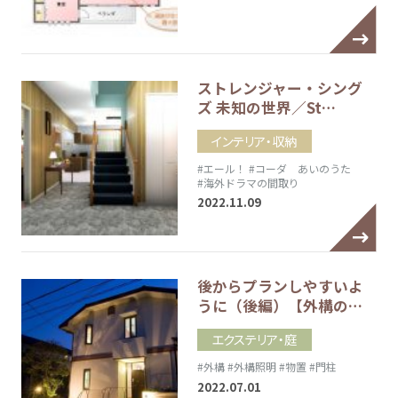
ストレンジャー・シング
ズ 未知の世界／St…
インテリア・収納
#エール！
#コーダ あいのうた
#海外ドラマの間取り
2022.11.09
後からプランしやすいよ
うに（後編）【外構の…
エクステリア・庭
#外構
#外構照明
#物置
#門柱
2022.07.01