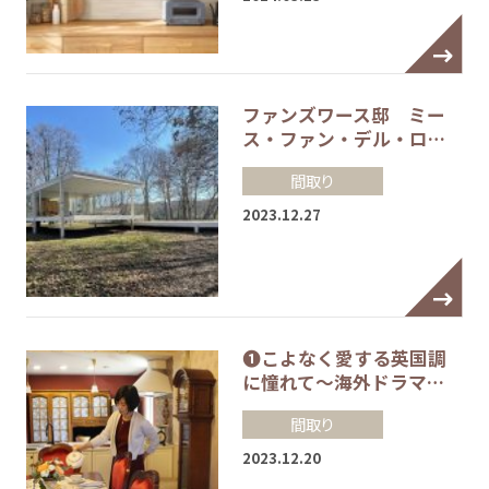
ファンズワース邸 ミー
ス・ファン・デル・ロ…
間取り
2023.12.27
❶こよなく愛する英国調
に憧れて～海外ドラマ…
間取り
2023.12.20