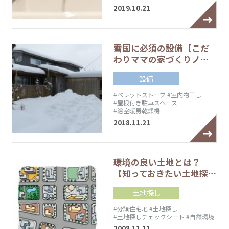
2019.10.21
雪国に必須の設備【こだ
わりママの家づくりノ…
設備
#ペレットストーブ
#室内物干し
#屋根付き駐車スペース
#浴室暖房乾燥機
2018.11.21
環境の良い土地とは？
【知っておきたい土地探…
土地探し
#分譲住宅地
#土地探し
#土地探しチェックシート
#自然環境
2008.11.11