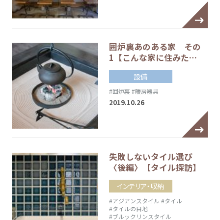
囲炉裏あのある家 その
1【こんな家に住みた…
設備
#囲炉裏
#暖房器具
2019.10.26
失敗しないタイル選び
〈後編〉【タイル探訪】
インテリア・収納
#アジアンスタイル
#タイル
#タイルの目地
#ブルックリンスタイル