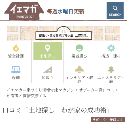
毎週
水曜日
更新
資金計画
土地探し
業者選び
構造・建材
設備
間取り
インテリア・収
エクステリア・
納
庭
イエマガー家づくり情報webマガジン
>
サポーター発口コミ
>
所有者と直接交渉する
口コミ「土地探し わが家の成功術」
サポーター発口コミ