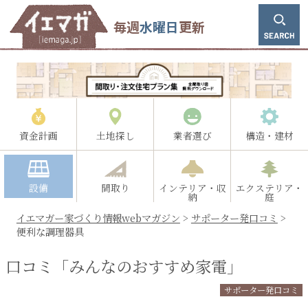
毎週
水曜日
更新
資金計画
土地探し
業者選び
構造・建材
設備
間取り
インテリア・収
エクステリア・
納
庭
イエマガー家づくり情報webマガジン
>
サポーター発口コミ
>
便利な調理器具
口コミ「みんなのおすすめ家電」
サポーター発口コミ