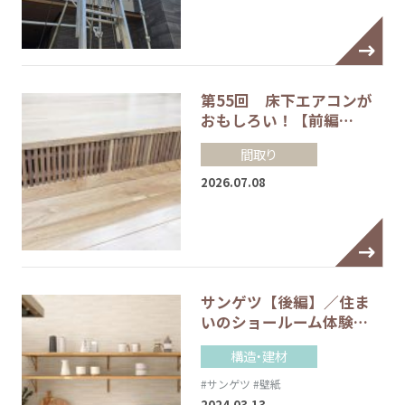
第55回 床下エアコンが
おもしろい！【前編…
間取り
2026.07.08
サンゲツ【後編】／住ま
いのショールーム体験…
構造・建材
#サンゲツ
#壁紙
2024.03.13