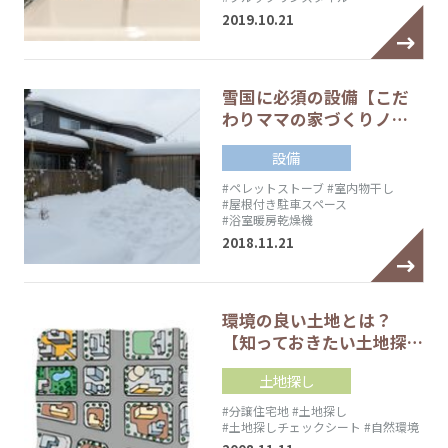
2019.10.21
雪国に必須の設備【こだ
わりママの家づくりノ…
設備
#ペレットストーブ
#室内物干し
#屋根付き駐車スペース
#浴室暖房乾燥機
2018.11.21
環境の良い土地とは？
【知っておきたい土地探…
土地探し
#分譲住宅地
#土地探し
#土地探しチェックシート
#自然環境