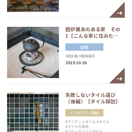
囲炉裏あのある家 その
1【こんな家に住みた…
設備
#囲炉裏
#暖房器具
2019.10.26
失敗しないタイル選び
〈後編〉【タイル探訪】
インテリア・収納
#アジアンスタイル
#タイル
#タイルの目地
#ブルックリンスタイル