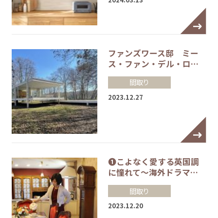
ファンズワース邸 ミー
ス・ファン・デル・ロ…
間取り
2023.12.27
❶こよなく愛する英国調
に憧れて～海外ドラマ…
間取り
2023.12.20