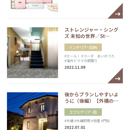
ストレンジャー・シング
ズ 未知の世界／St…
インテリア・収納
#エール！
#コーダ あいのうた
#海外ドラマの間取り
2022.11.09
後からプランしやすいよ
うに（後編）【外構の…
エクステリア・庭
#外構
#外構照明
#物置
#門柱
2022.07.01