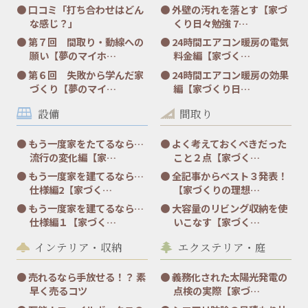
口コミ「打ち合わせはどん
外壁の汚れを落とす【家づ
な感じ？」
くり日々勉強 7…
第７回 間取り・動線への
24時間エアコン暖房の電気
願い【夢のマイホ…
料金編【家づく…
第６回 失敗から学んだ家
24時間エアコン暖房の効果
づくり【夢のマイ…
編【家づくり日…
設備
間取り
もう一度家をたてるなら…
よく考えておくべきだった
流行の変化編【家…
こと２点【家づく…
もう一度家を建てるなら…
全記事からベスト３発表！
仕様編2【家づく…
【家づくりの理想…
もう一度家を建てるなら…
大容量のリビング収納を使
仕様編１【家づく…
いこなす【家づく…
インテリア・収納
エクステリア・庭
売れるなら手放せる！？ 素
義務化された太陽光発電の
早く売るコツ
点検の実際【家づ…