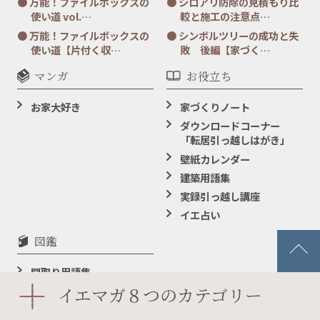
万能！ファイルボックスの
シロアリ防除の見積もり比
使い道 vol.…
較と施工の注意点…
万能！ファイルボックスの
シンボルツリーの成功と失
使い道【片付く収…
敗 後編【家づく…
マンガ
お役立ち
お家大好き
家づくりノート
ダウンロードコーナー
「転居引っ越しはがき」
壁紙カレンダー
建築用語集
実録引っ越し講座
イエ占い
図鑑
間取り用語集
イエマガ８つのカテゴリー