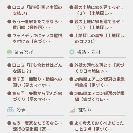
口コミ「資金計画と実際の
親の土地に家を建てるぞ！
支払い」
（２）【土地探し…
もう一度家をたてるなら…
親の土地に家を建てるぞ！
費用編〈最終回〉…
（１）【土地探し…
ウッドデッキにテラス屋根
土地探しの裏技【土地探し
を付ける【家づく…
のコツ 31】
業者選び
構造・建材
口コミ「打ち合わせはどん
外壁の汚れを落とす【家づ
な感じ？」
くり日々勉強 7…
第７回 間取り・動線への
24時間エアコン暖房の電気
願い【夢のマイホ…
料金編【家づく…
第６回 失敗から学んだ家
24時間エアコン暖房の効果
づくり【夢のマイ…
編【家づくり日…
設備
間取り
もう一度家をたてるなら…
よく考えておくべきだった
流行の変化編【家…
こと２点【家づく…