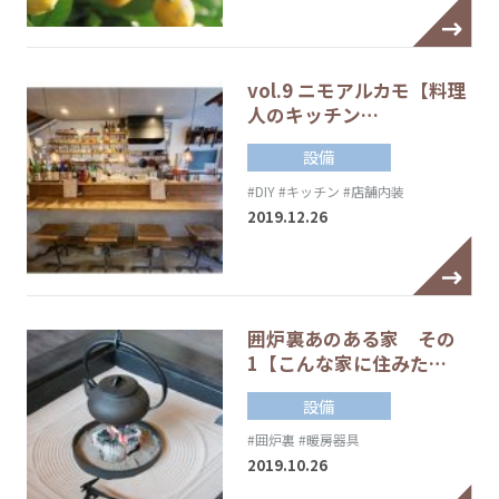
vol.9 ニモアルカモ【料理
人のキッチン…
設備
#DIY
#キッチン
#店舗内装
2019.12.26
囲炉裏あのある家 その
1【こんな家に住みた…
設備
#囲炉裏
#暖房器具
2019.10.26