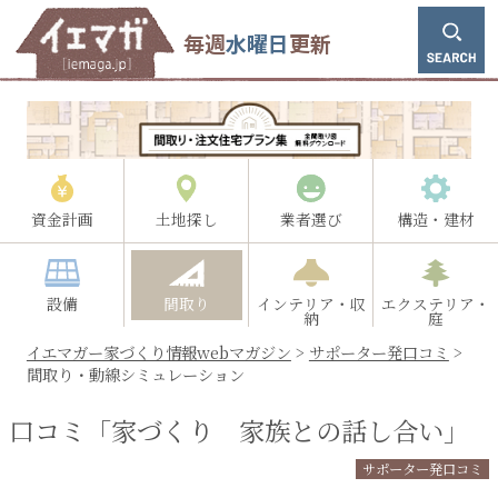
毎週
水曜日
更新
資金計画
土地探し
業者選び
構造・建材
設備
間取り
インテリア・収
エクステリア・
納
庭
イエマガー家づくり情報webマガジン
>
サポーター発口コミ
>
間取り・動線シミュレーション
口コミ「家づくり 家族との話し合い」
サポーター発口コミ