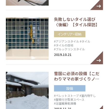
失敗しないタイル選び
〈後編〉【タイル探訪】
インテリア・収納
#アジアンスタイル
#タイル
#タイルの目地
#ブルックリンスタイル
2019.10.21
雪国に必須の設備【こだ
わりママの家づくりノ…
設備
#ペレットストーブ
#室内物干し
#屋根付き駐車スペース
#浴室暖房乾燥機
2018.11.21