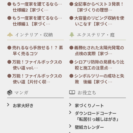
もう一度家を建てるなら…
全記事からベスト３発表！
仕様編2【家づく…
【家づくりの理想…
もう一度家を建てるなら…
大容量のリビング収納を使
仕様編１【家づく…
いこなす【家づく…
インテリア・収納
エクステリア・庭
売れるなら手放せる！？ 素
義務化された太陽光発電の
早く売るコツ
点検の実際【家づ…
万能！ファイルボックスの
シロアリ防除の見積もり比
使い道 vol.…
較と施工の注意点…
万能！ファイルボックスの
シンボルツリーの成功と失
使い道【片付く収…
敗 後編【家づく…
マンガ
お役立ち
お家大好き
家づくりノート
ダウンロードコーナー
「転居引っ越しはがき」
壁紙カレンダー