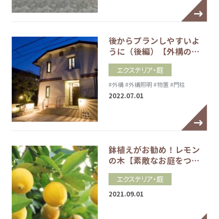
後からプランしやすいよ
うに（後編）【外構の…
エクステリア・庭
#外構
#外構照明
#物置
#門柱
2022.07.01
鉢植えがお勧め！レモン
の木【素敵なお庭をつ…
エクステリア・庭
2021.09.01