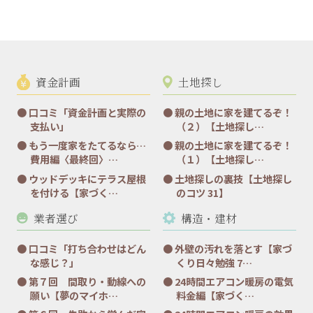
資金計画
土地探し
口コミ「資金計画と実際の
親の土地に家を建てるぞ！
支払い」
（２）【土地探し…
もう一度家をたてるなら…
親の土地に家を建てるぞ！
費用編〈最終回〉…
（１）【土地探し…
ウッドデッキにテラス屋根
土地探しの裏技【土地探し
を付ける【家づく…
のコツ 31】
業者選び
構造・建材
口コミ「打ち合わせはどん
外壁の汚れを落とす【家づ
な感じ？」
くり日々勉強 7…
第７回 間取り・動線への
24時間エアコン暖房の電気
願い【夢のマイホ…
料金編【家づく…