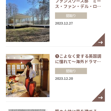
ファンズワース邸 ミー
ス・ファン・デル・ロ…
間取り
2023.12.27
❶こよなく愛する英国調
に憧れて～海外ドラマ…
間取り
2023.12.20