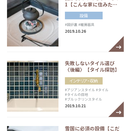
1【こんな家に住みた…
設備
#囲炉裏
#暖房器具
2019.10.26
失敗しないタイル選び
〈後編〉【タイル探訪】
インテリア・収納
#アジアンスタイル
#タイル
#タイルの目地
#ブルックリンスタイル
2019.10.21
雪国に必須の設備【こだ