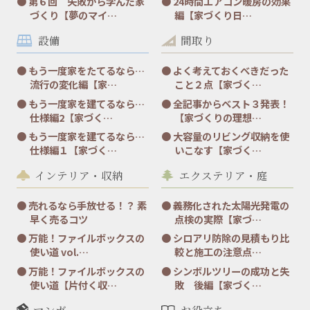
第６回 失敗から学んだ家
24時間エアコン暖房の効果
づくり【夢のマイ…
編【家づくり日…
設備
間取り
もう一度家をたてるなら…
よく考えておくべきだった
流行の変化編【家…
こと２点【家づく…
もう一度家を建てるなら…
全記事からベスト３発表！
仕様編2【家づく…
【家づくりの理想…
もう一度家を建てるなら…
大容量のリビング収納を使
仕様編１【家づく…
いこなす【家づく…
インテリア・収納
エクステリア・庭
売れるなら手放せる！？ 素
義務化された太陽光発電の
早く売るコツ
点検の実際【家づ…
万能！ファイルボックスの
シロアリ防除の見積もり比
使い道 vol.…
較と施工の注意点…
万能！ファイルボックスの
シンボルツリーの成功と失
使い道【片付く収…
敗 後編【家づく…
マンガ
お役立ち