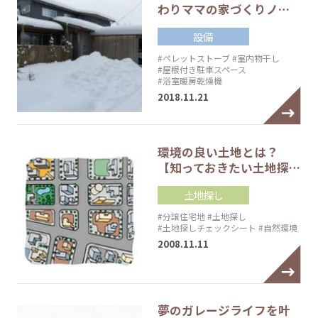
わりママの家づくりノ…
設備
#ペレットストーブ
#室内物干し
#屋根付き駐車スペース
#浴室暖房乾燥機
2018.11.21
環境の良い土地とは？
【知っておきたい土地探…
土地探し
#分譲住宅地
#土地探し
#土地探しチェックシート
#自然環境
2008.11.11
夢のガレージライフを叶