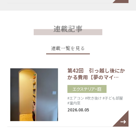
連載記事
連載一覧を見る
第42回 引っ越し後にか
かる費用【夢のマイ…
エクステリア・庭
#エアコン
#吹き抜け
#子ども部屋
#室内窓
2026.08.05