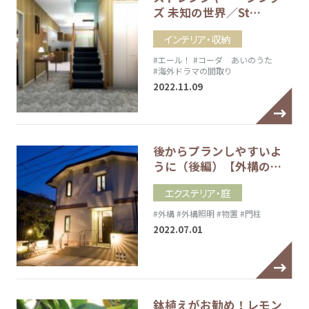
ズ 未知の世界／St…
インテリア・収納
#エール！
#コーダ あいのうた
#海外ドラマの間取り
2022.11.09
後からプランしやすいよ
うに（後編）【外構の…
エクステリア・庭
#外構
#外構照明
#物置
#門柱
2022.07.01
鉢植えがお勧め！レモン