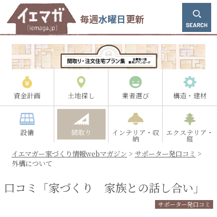
毎週
水曜日
更新
資金計画
土地探し
業者選び
構造・建材
設備
間取り
インテリア・収
エクステリア・
納
庭
イエマガー家づくり情報webマガジン
>
サポーター発口コミ
>
外構について
口コミ「家づくり 家族との話し合い」
サポーター発口コミ