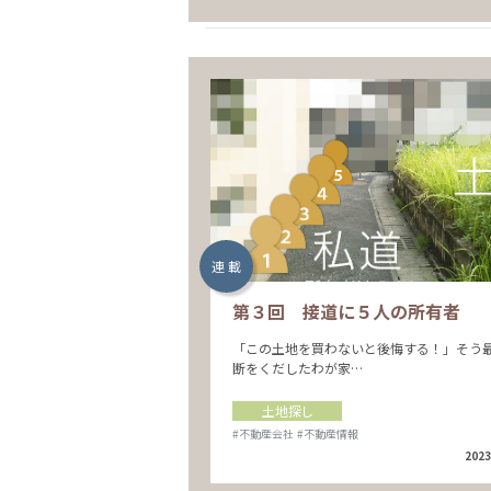
連 載
第３回 接道に５人の所有者
「この土地を買わないと後悔する！」そう
断をくだしたわが家…
土地探し
#不動産会社
#不動産情報
2023