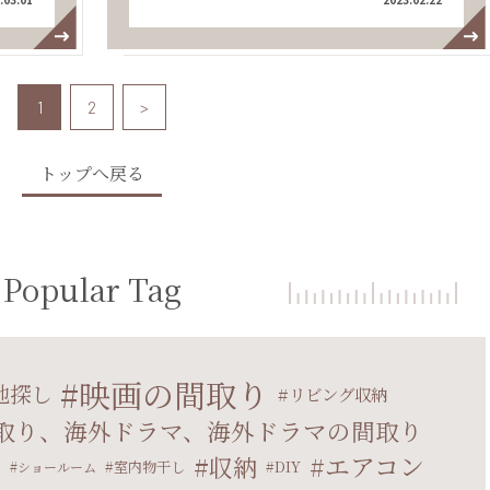
1
2
>
トップへ戻る
Popular Tag
映画の間取り
地探し
リビング収納
取り、海外ドラマ、海外ドラマの間取り
エアコン
収納
マ
室内物干し
DIY
ショールーム