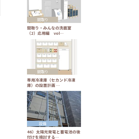
間取り
間取り・みんなの洗面室
（2）応用編 vol…
間取り
専用冷凍庫（セカンド冷凍
庫）の設置計画 …
設備
46）太陽光発電と蓄電池の後
付けを検討する…