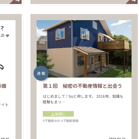
連 載
準備
第１回 秘密の不動産情報と出会う
はじめまして！tiuと申します。 2016年、知識も
経験もまっ…
サイト
土地探し
#不動産会社
#不動産情報
.03.01
2023.02.22