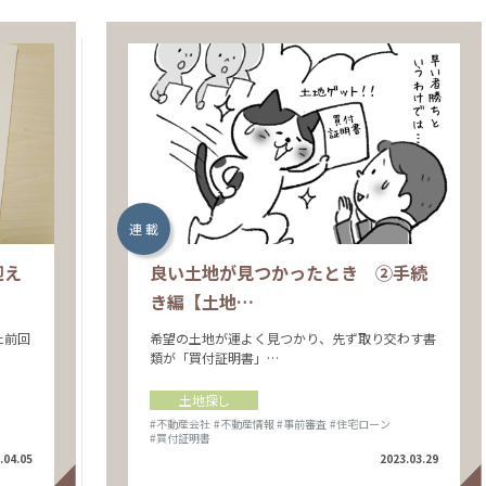
連 載
迎え
良い土地が見つかったとき ②手続
き編【土地…
た前回
希望の土地が運よく見つかり、先ず取り交わす書
類が「買付証明書」…
土地探し
#不動産会社
#不動産情報
#事前審査
#住宅ローン
#買付証明書
.04.05
2023.03.29