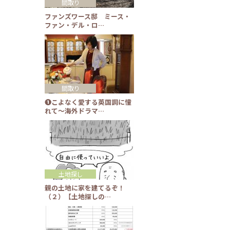
間取り
ファンズワース邸 ミース・
ファン・デル・ロ…
間取り
❶こよなく愛する英国調に憧
れて～海外ドラマ…
土地探し
親の土地に家を建てるぞ！
（２）【土地探しの…