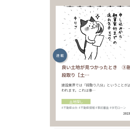
連 載
良い土地が見つかったとき ③
段取り【土…
建設業界では「段取り八分」ということが
われます。これは事…
土地探し
#不動産会社
#不動産情報
#事前審査
#住宅ローン
2023