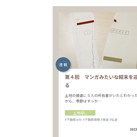
連 載
第４回 マンガみたいな結末を
る
土地の接道に５人の所有者がいたとわかっ
から、季節はすっか…
土地探し
#不動産会社
#不動産情報
#接道
#私道
2023