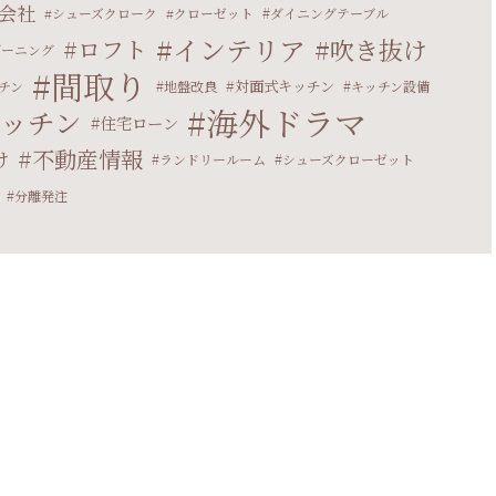
会社
シューズクローク
クローゼット
ダイニングテーブル
インテリア
ロフト
吹き抜け
ゾーニング
間取り
対面式キッチン
チン
地盤改良
キッチン設備
海外ドラマ
ッチン
住宅ローン
不動産情報
け
ランドリールーム
シューズクローゼット
分離発注