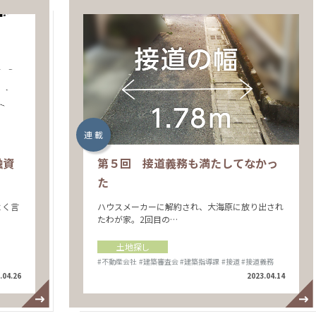
連 載
融資
第５回 接道義務も満たしてなかっ
た
よく言
ハウスメーカーに解約され、大海原に放り出され
たわが家。2回目の…
土地探し
#不動産会社
#建築審査会
#建築指導課
#接道
#接道義務
.04.26
2023.04.14