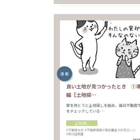
連 載
良い土地が見つかったとき ①
編【土地探…
家を持とうと土地探しを始め、毎日不動産
をチェックしている…
土地探し
#不動産会社
#不動産情報
#事前審査
#住宅ローン
#買付証明書
2023