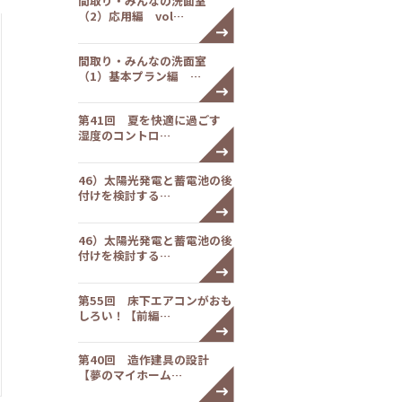
間取り・みんなの洗面室
（2）応用編 vol…
間取り・みんなの洗面室
（1）基本プラン編 …
第41回 夏を快適に過ごす
湿度のコントロ…
46）太陽光発電と蓄電池の後
付けを検討する…
46）太陽光発電と蓄電池の後
付けを検討する…
第55回 床下エアコンがおも
しろい！【前編…
第40回 造作建具の設計
【夢のマイホーム…