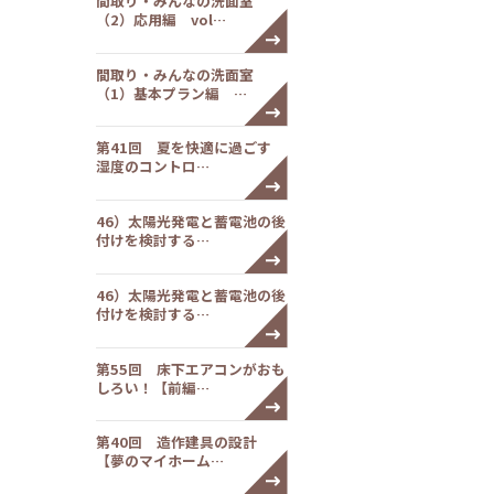
間取り・みんなの洗面室
（2）応用編 vol…
間取り・みんなの洗面室
（1）基本プラン編 …
第41回 夏を快適に過ごす
湿度のコントロ…
46）太陽光発電と蓄電池の後
付けを検討する…
46）太陽光発電と蓄電池の後
付けを検討する…
第55回 床下エアコンがおも
しろい！【前編…
第40回 造作建具の設計
【夢のマイホーム…