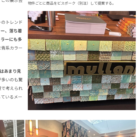
、この展示会
物件ごとに商品をビスポーク（別注）して提案する。
ーのトレンド
ラー、落ち着
カラーにも多
な青系カラー
はあまり見
が多いのも驚
模で考えられ
しているメー