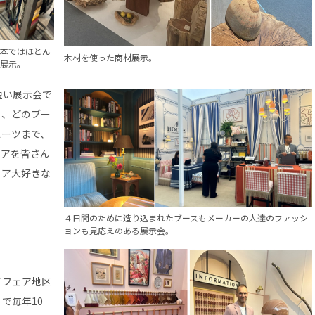
本ではほとん
木材を使った商材展示。
展示。
短い展示会で
く
、どのブー
スーツまで、
リアを皆さん
リア大好きな
４日間のために造り込まれたブースもメーカーの人達のファッシ
ョンも見応えのある展示会。
イフェア地区
で毎年10