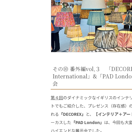
その⑩ 番外編vol,３ 「DECO
International」&「PAD Lon
会
第４回
のダイナミックなイギリスのインテ
トでもご紹介した、プレゼンス（存在感）
れる
「DECOREX」
と、
【インテリア＋アー
ーカスした
「PAD London」
は、今回も大
ハイエンドな展示会でした。