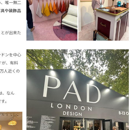
い、唯一無二
家具や装飾品
ことが出来た
ンドンを中心
すが、有料
3万人近くの
には、なん
です。