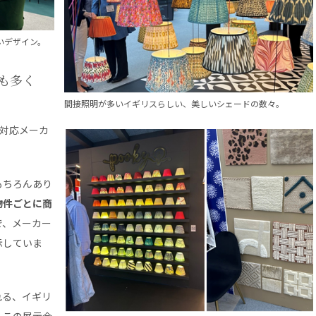
いデザイン。
も多く
間接照明が多いイギリスらしい、美しいシェードの数々。
の対応メーカ
もちろんあり
物件ごとに商
で、メーカー
示していま
れる、イギリ