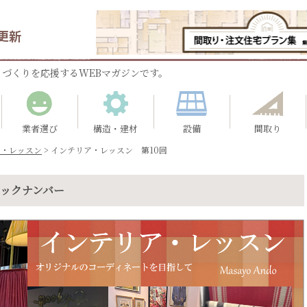
更新
づくりを応援するWEBマガジンです。
業者選び
構造・建材
設備
間取り
ア・レッスン
>
インテリア・レッスン 第10回
バックナンバー