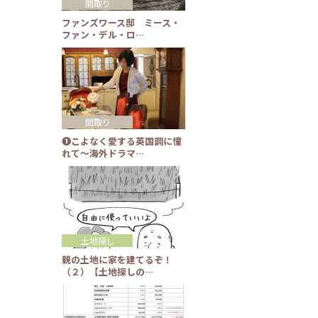
間取り
ファンズワース邸 ミース・
ファン・デル・ロ…
間取り
❶こよなく愛する英国調に憧
れて～海外ドラマ…
土地探し
親の土地に家を建てるぞ！
（２）【土地探しの…