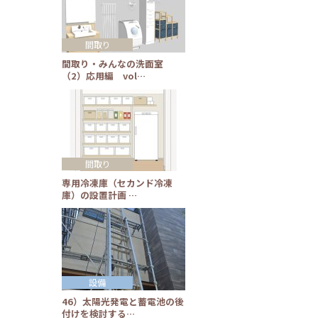
間取り
間取り・みんなの洗面室
（2）応用編 vol…
間取り
専用冷凍庫（セカンド冷凍
庫）の設置計画 …
設備
46）太陽光発電と蓄電池の後
付けを検討する…