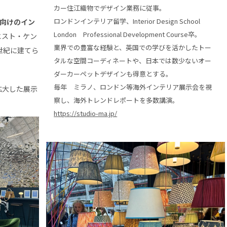
カー住江織物でデザイン業務に従事。
ロンドンインテリア留学、Interior Design School
向けのイン
London Professional Development Course卒。
エスト・ケン
業界での豊富な経験と、英国での学びを活かしたトー
世紀に建てら
タルな空間コーディネートや、日本では数少ないオー
ダーカーペットデザインも得意とする。
毎年 ミラノ、ロンドン等海外インテリア展示会を視
拡大した展示
察し、海外トレンドレポートを多数講演。
https://studio-ma.jp/