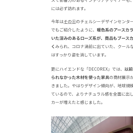
スで影響力のあるインテリアデザイナーも
には必ず訪れます。
今年は
その⑧
のチェルシーデザインセンタ
でもご紹介したように、
暖色系のアースカ
いた深みのあるローズ系が、商品もブース
く
みられ、コロナ渦前に出ていた、クール
はすっかり姿を消しています。
更にハイエンドな「DECOREX」では、
以前
られなかった木材を使った家具
の商材展示
きました。やはりデザイン傾向が、地球規
ているので、よりナチュラル感を全面に出
カーが増えたと感じました。