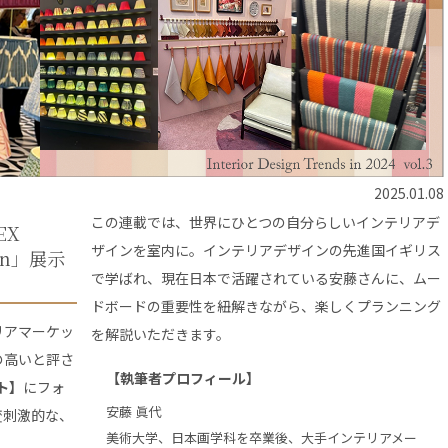
2025.01.08
この連載では、世界にひとつの自分らしいインテリアデ
REX
ザインを室内に。インテリアデザインの先進国イギリス
don」展示
で学ばれ、現在日本で活躍されている安藤さんに、ムー
ドボードの重要性を紐解きながら、楽しくプランニング
リアマーケッ
を解説いただきます。
の高いと評さ
【執筆者プロフィール】
ト】
にフォ
安藤 眞代
変刺激的な、
美術大学、日本画学科を卒業後、大手インテリアメー