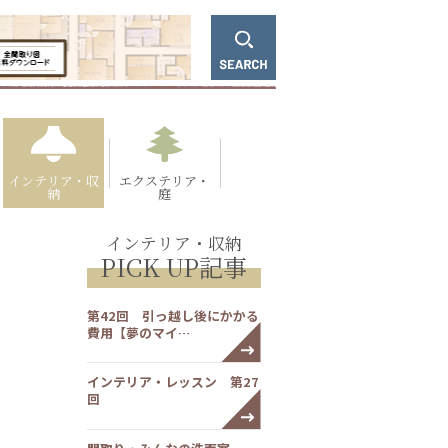
インテリア・収
エクステリア・
納
庭
インテリア・収納
PICK UP記事
第42回 引っ越し後にかかる
費用【夢のマイ…
インテリア・レッスン 第27
回