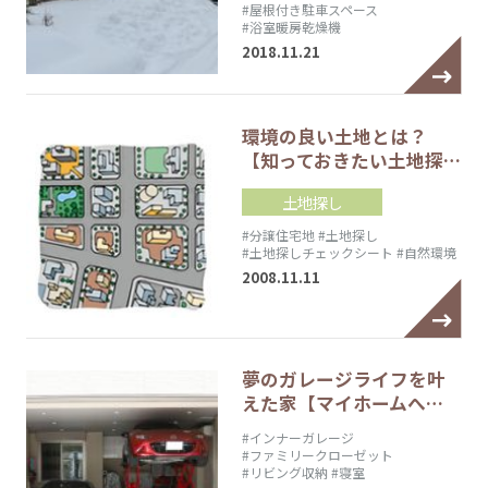
#屋根付き駐車スペース
#浴室暖房乾燥機
2018.11.21
環境の良い土地とは？
【知っておきたい土地探…
土地探し
#分譲住宅地
#土地探し
#土地探しチェックシート
#自然環境
2008.11.11
夢のガレージライフを叶
えた家【マイホームへ…
#インナーガレージ
#ファミリークローゼット
#リビング収納
#寝室