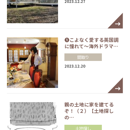
2023.12.27
❶こよなく愛する英国調
に憧れて～海外ドラマ…
間取り
2023.12.20
親の土地に家を建てる
ぞ！（２）【土地探し
の…
土地探し