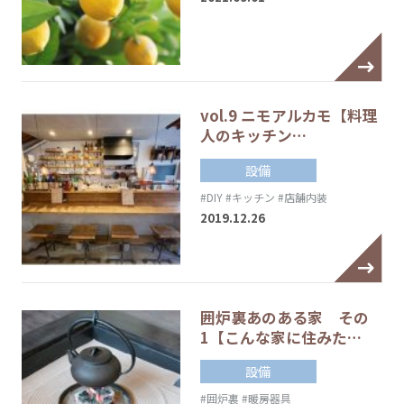
vol.9 ニモアルカモ【料理
人のキッチン…
設備
#DIY
#キッチン
#店舗内装
2019.12.26
囲炉裏あのある家 その
1【こんな家に住みた…
設備
#囲炉裏
#暖房器具