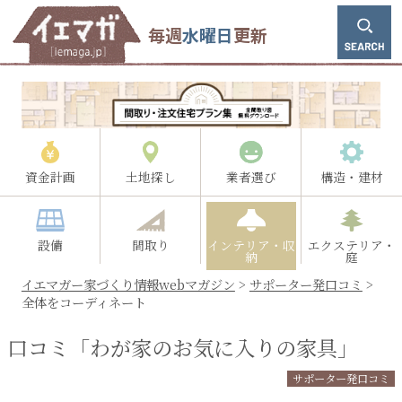
毎週
水曜日
更新
資金計画
土地探し
業者選び
構造・建材
設備
間取り
インテリア・収
エクステリア・
納
庭
イエマガー家づくり情報webマガジン
>
サポーター発口コミ
>
全体をコーディネート
口コミ「わが家のお気に入りの家具」
サポーター発口コミ