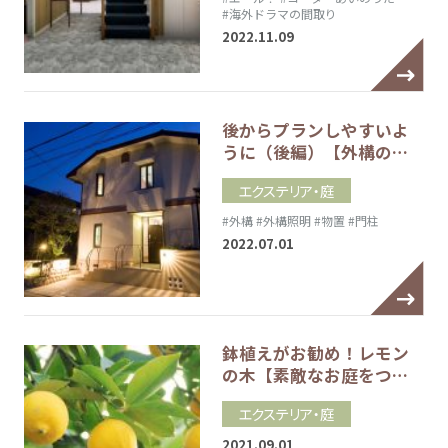
#海外ドラマの間取り
2022.11.09
後からプランしやすいよ
うに（後編）【外構の…
エクステリア・庭
#外構
#外構照明
#物置
#門柱
2022.07.01
鉢植えがお勧め！レモン
の木【素敵なお庭をつ…
エクステリア・庭
2021.09.01