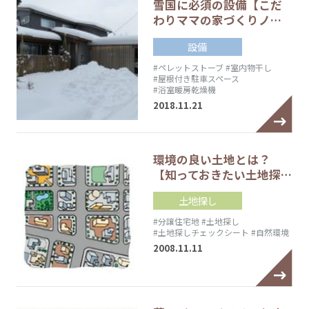
雪国に必須の設備【こだ
わりママの家づくりノ…
設備
#ペレットストーブ
#室内物干し
#屋根付き駐車スペース
#浴室暖房乾燥機
2018.11.21
環境の良い土地とは？
【知っておきたい土地探…
土地探し
#分譲住宅地
#土地探し
#土地探しチェックシート
#自然環境
2008.11.11