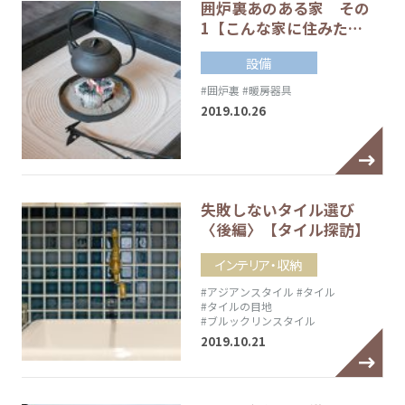
囲炉裏あのある家 その
1【こんな家に住みた…
設備
#囲炉裏
#暖房器具
2019.10.26
失敗しないタイル選び
〈後編〉【タイル探訪】
インテリア・収納
#アジアンスタイル
#タイル
#タイルの目地
#ブルックリンスタイル
2019.10.21