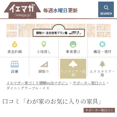
毎週
水曜日
更新
資金計画
土地探し
業者選び
構造・建材
設備
間取り
インテリア・収
エクステリア・
納
庭
イエマガー家づくり情報webマガジン
>
サポーター発口コミ
>
ダイニングテーブル・イス
口コミ「わが家のお気に入りの家具」
サポーター発口コミ