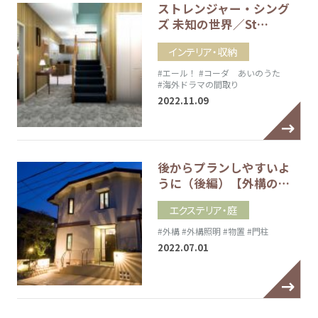
ストレンジャー・シング
ズ 未知の世界／St…
インテリア・収納
#エール！
#コーダ あいのうた
#海外ドラマの間取り
2022.11.09
後からプランしやすいよ
うに（後編）【外構の…
エクステリア・庭
#外構
#外構照明
#物置
#門柱
2022.07.01