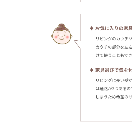
♦ お気に入りの家
リビングのカウチ
カウチの部分を左右
けて使うこともで
♦ 家具選びで気を
リビングに長い壁
は通路が2つある
しまうため希望の