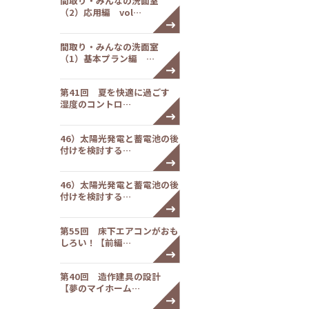
間取り・みんなの洗面室
（2）応用編 vol…
間取り・みんなの洗面室
（1）基本プラン編 …
第41回 夏を快適に過ごす
湿度のコントロ…
46）太陽光発電と蓄電池の後
付けを検討する…
46）太陽光発電と蓄電池の後
付けを検討する…
第55回 床下エアコンがおも
しろい！【前編…
第40回 造作建具の設計
【夢のマイホーム…