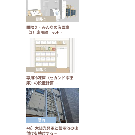
間取り
間取り・みんなの洗面室
（2）応用編 vol…
間取り
専用冷凍庫（セカンド冷凍
庫）の設置計画 …
設備
46）太陽光発電と蓄電池の後
付けを検討する…