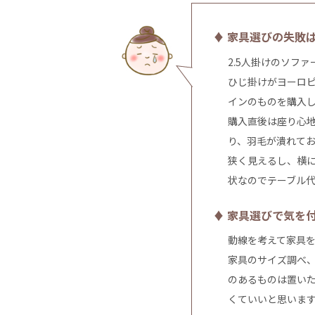
♦ 家具選びの失敗
2.5人掛けのソフ
ひじ掛けがヨーロ
インのものを購入
購入直後は座り心
り、羽毛が潰れて
狭く見えるし、横
状なのでテーブル
♦ 家具選びで気を
動線を考えて家具
家具のサイズ調べ
のあるものは置い
くていいと思いま