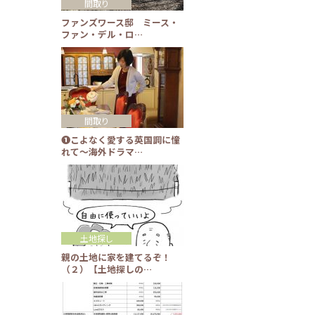
間取り
ファンズワース邸 ミース・
ファン・デル・ロ…
間取り
❶こよなく愛する英国調に憧
れて～海外ドラマ…
土地探し
親の土地に家を建てるぞ！
（２）【土地探しの…