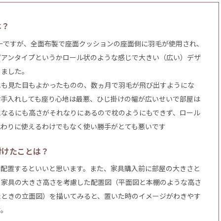
は？
ァーですが、全面布製で座面クッションの座面側に羽毛が使用され、
ピアンタイプというかロール状のような感じで大きい（広い）デザ
しました。
地も見た目もよかったものの、数ヵ月で羽毛が飛び出すようにな
お手入れしても座り心地は最悪、ひじ掛けの幅が広いせいで部屋は
になるにも高さがそれなりにあるので枕のようにもできず、ロール
代わりに使えるわけでもなく使い勝手がとても悪いです
付けたことは？
を配置するといいと思います。また、家具購入前に部屋の大きさと
、家具の大きさ高さを考慮した配置図（平面図と本棚のような高さ
たときの立面図）を描いてみると、置いた時のイメージがわきやす
す。