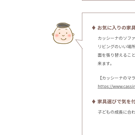
♦ お気に入りの家
カッシーナのソフ
リビングのいい場
面を張り替えるこ
来ます。
【カッシーナのマ
https://www.cassi
♦ 家具選びで気を
子どもの成長に合