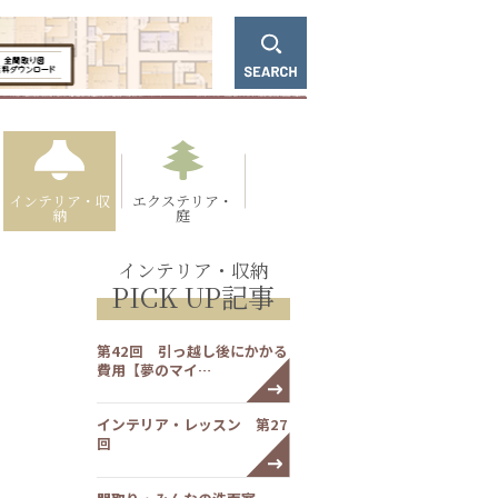
インテリア・収
エクステリア・
納
庭
インテリア・収納
PICK UP記事
第42回 引っ越し後にかかる
費用【夢のマイ…
インテリア・レッスン 第27
回