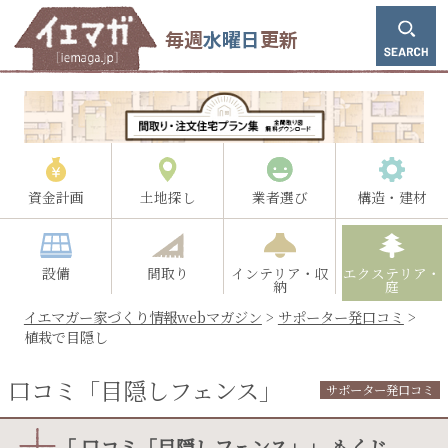
毎週
水曜日
更新
資金計画
土地探し
業者選び
構造・建材
設備
間取り
インテリア・収
エクステリア・
納
庭
イエマガー家づくり情報webマガジン
>
サポーター発口コミ
>
植栽で目隠し
口コミ「目隠しフェンス」
サポーター発口コミ
「 口コミ「目隠しフェンス」」 もくじ