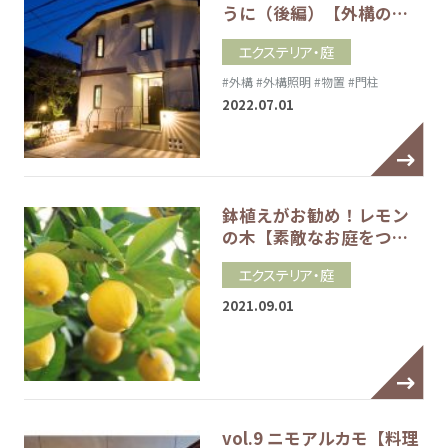
うに（後編）【外構の…
エクステリア・庭
#外構
#外構照明
#物置
#門柱
2022.07.01
鉢植えがお勧め！レモン
の木【素敵なお庭をつ…
エクステリア・庭
2021.09.01
vol.9 ニモアルカモ【料理