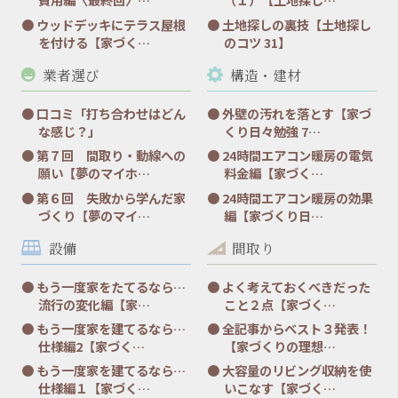
ウッドデッキにテラス屋根
土地探しの裏技【土地探し
を付ける【家づく…
のコツ 31】
業者選び
構造・建材
口コミ「打ち合わせはどん
外壁の汚れを落とす【家づ
な感じ？」
くり日々勉強 7…
第７回 間取り・動線への
24時間エアコン暖房の電気
願い【夢のマイホ…
料金編【家づく…
第６回 失敗から学んだ家
24時間エアコン暖房の効果
づくり【夢のマイ…
編【家づくり日…
設備
間取り
もう一度家をたてるなら…
よく考えておくべきだった
流行の変化編【家…
こと２点【家づく…
もう一度家を建てるなら…
全記事からベスト３発表！
仕様編2【家づく…
【家づくりの理想…
もう一度家を建てるなら…
大容量のリビング収納を使
仕様編１【家づく…
いこなす【家づく…