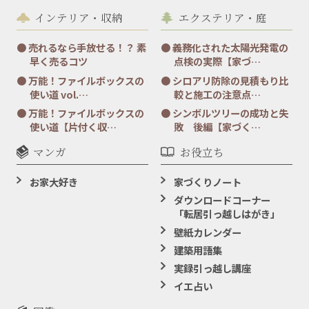
インテリア・収納
エクステリア・庭
売れるなら手放せる！？ 素
義務化された太陽光発電の
早く売るコツ
点検の実際【家づ…
万能！ファイルボックスの
シロアリ防除の見積もり比
使い道 vol.…
較と施工の注意点…
万能！ファイルボックスの
シンボルツリーの成功と失
使い道【片付く収…
敗 後編【家づく…
マンガ
お役立ち
お家大好き
家づくりノート
ダウンロードコーナー
「転居引っ越しはがき」
壁紙カレンダー
建築用語集
実録引っ越し講座
イエ占い