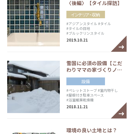
〈後編〉【タイル探訪】
インテリア・収納
#アジアンスタイル
#タイル
#タイルの目地
#ブルックリンスタイル
2019.10.21
雪国に必須の設備【こだ
わりママの家づくりノ…
設備
#ペレットストーブ
#室内物干し
#屋根付き駐車スペース
#浴室暖房乾燥機
2018.11.21
環境の良い土地とは？