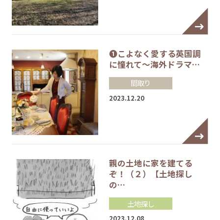
❶こよなく愛する英国調
に憧れて～海外ドラマ…
間取り
2023.12.20
親の土地に家を建てる
ぞ！（２）【土地探し
の…
土地探し
2023.12.08