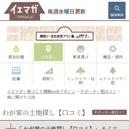
毎週
水曜日
更新
資金計画
土地探し
業者選び
構造・建材
設備
間取り
インテリア・収
エクステリア・
納
庭
イエマガー家づくり情報webマガジン
>
サポーター発口コミ
>
南に開けた土地
わが家の土地探し【口コミ】
サポーター発口コミ
「 わが家の土地探し【口コミ】」 もくじ