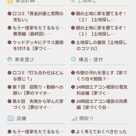
口コミ「資金計画と実際の
親の土地に家を建てるぞ！
支払い」
（２）【土地探し…
もう一度家をたてるなら…
親の土地に家を建てるぞ！
費用編〈最終回〉…
（１）【土地探し…
ウッドデッキにテラス屋根
土地探しの裏技【土地探し
を付ける【家づく…
のコツ 31】
業者選び
構造・建材
口コミ「打ち合わせはどん
外壁の汚れを落とす【家づ
な感じ？」
くり日々勉強 7…
第７回 間取り・動線への
24時間エアコン暖房の電気
願い【夢のマイホ…
料金編【家づく…
第６回 失敗から学んだ家
24時間エアコン暖房の効果
づくり【夢のマイ…
編【家づくり日…
設備
間取り
もう一度家をたてるなら…
よく考えておくべきだった