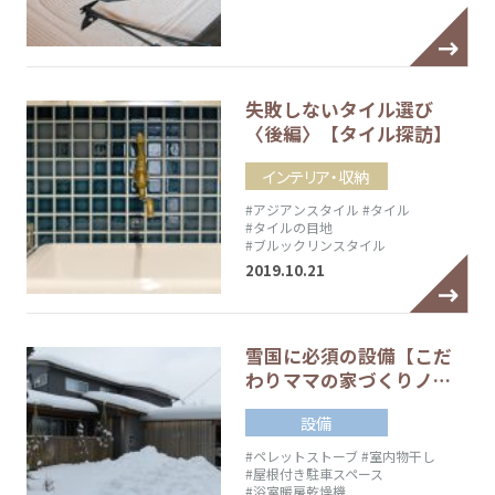
失敗しないタイル選び
〈後編〉【タイル探訪】
インテリア・収納
#アジアンスタイル
#タイル
#タイルの目地
#ブルックリンスタイル
2019.10.21
雪国に必須の設備【こだ
わりママの家づくりノ…
設備
#ペレットストーブ
#室内物干し
#屋根付き駐車スペース
#浴室暖房乾燥機