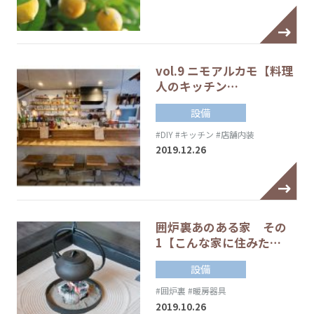
vol.9 ニモアルカモ【料理
人のキッチン…
設備
#DIY
#キッチン
#店舗内装
2019.12.26
囲炉裏あのある家 その
1【こんな家に住みた…
設備
#囲炉裏
#暖房器具
2019.10.26