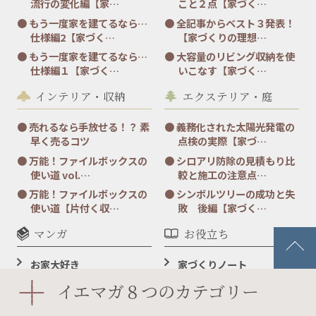
流行の変化編【家…
こと２点【家づく…
もう一度家を建てるなら…
全記事からベスト３発表！
仕様編2【家づく…
【家づくりの理想…
もう一度家を建てるなら…
大容量のリビング収納を使
仕様編１【家づく…
いこなす【家づく…
インテリア・収納
エクステリア・庭
売れるなら手放せる！？ 素
義務化された太陽光発電の
早く売るコツ
点検の実際【家づ…
万能！ファイルボックスの
シロアリ防除の見積もり比
使い道 vol.…
較と施工の注意点…
万能！ファイルボックスの
シンボルツリーの成功と失
使い道【片付く収…
敗 後編【家づく…
マンガ
お役立ち
お家大好き
家づくりノート
ダウンロードコーナー
イエマガ８つのカテゴリー
「転居引っ越しはがき」
壁紙カレンダー