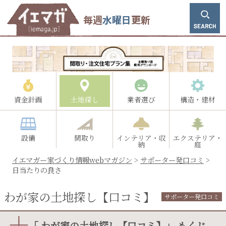
毎週
水曜日
更新
資金計画
土地探し
業者選び
構造・建材
設備
間取り
インテリア・収
エクステリア・
納
庭
イエマガー家づくり情報webマガジン
>
サポーター発口コミ
>
日当たりの良さ
わが家の土地探し【口コミ】
サポーター発口コミ
「 わが家の土地探し【口コミ】」 もくじ