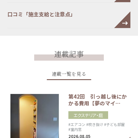
口コミ「施主支給と注意点」
連載記事
連載一覧を見る
第42回 引っ越し後にか
かる費用【夢のマイ…
エクステリア・庭
#エアコン
#吹き抜け
#子ども部屋
#室内窓
2026.08.05