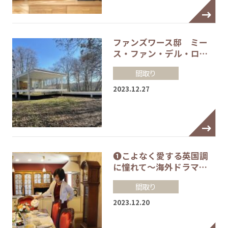
ファンズワース邸 ミー
ス・ファン・デル・ロ…
間取り
2023.12.27
❶こよなく愛する英国調
に憧れて～海外ドラマ…
間取り
2023.12.20