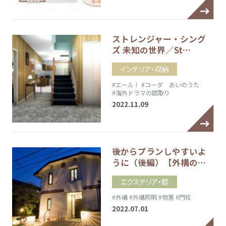
ストレンジャー・シング
ズ 未知の世界／St…
インテリア・収納
#エール！
#コーダ あいのうた
#海外ドラマの間取り
2022.11.09
後からプランしやすいよ
うに（後編）【外構の…
エクステリア・庭
#外構
#外構照明
#物置
#門柱
2022.07.01