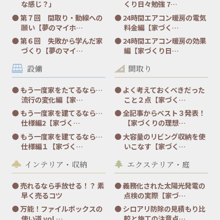
な感じ？」
くり日々勉強 7…
第７回 間取り・動線への
24時間エアコン暖房の電気
願い【夢のマイホ…
料金編【家づく…
第６回 失敗から学んだ家
24時間エアコン暖房の効果
づくり【夢のマイ…
編【家づくり日…
設備
間取り
もう一度家をたてるなら…
よく考えておくべきだった
流行の変化編【家…
こと２点【家づく…
もう一度家を建てるなら…
全記事からベスト３発表！
仕様編2【家づく…
【家づくりの理想…
もう一度家を建てるなら…
大容量のリビング収納を使
仕様編１【家づく…
いこなす【家づく…
インテリア・収納
エクステリア・庭
売れるなら手放せる！？ 素
義務化された太陽光発電の
早く売るコツ
点検の実際【家づ…
万能！ファイルボックスの
シロアリ防除の見積もり比
使い道 vol.…
較と施工の注意点…