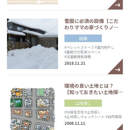
雪国に必須の設備【こだ
わりママの家づくりノ…
設備
#ペレットストーブ
#室内物干し
#屋根付き駐車スペース
#浴室暖房乾燥機
2018.11.21
環境の良い土地とは？
【知っておきたい土地探…
土地探し
#分譲住宅地
#土地探し
#土地探しチェックシート
#自然環境
2008.11.11