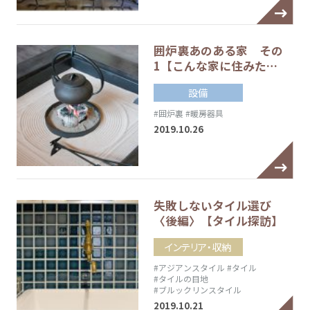
囲炉裏あのある家 その
1【こんな家に住みた…
設備
#囲炉裏
#暖房器具
2019.10.26
失敗しないタイル選び
〈後編〉【タイル探訪】
インテリア・収納
#アジアンスタイル
#タイル
#タイルの目地
#ブルックリンスタイル
2019.10.21