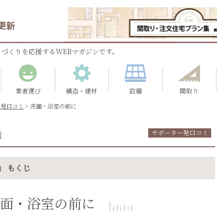
更新
づくりを応援するWEBマガジンです。
業者選び
構造・建材
設備
間取り
ー発口コミ
>
洗面・浴室の前に
」
サポーター発口コミ
」 もくじ
面・浴室の前に