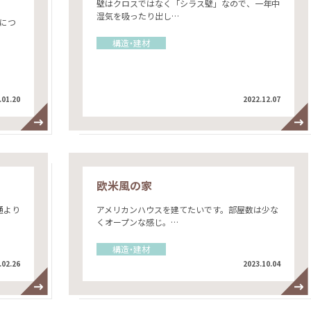
壁はクロスではなく「シラス壁」なので、一年中
湿気を吸ったり出し…
につ
構造・建材
.01.20
2022.12.07
欧米風の家
通より
アメリカンハウスを建てたいです。部屋数は少な
くオープンな感じ。…
構造・建材
.02.26
2023.10.04