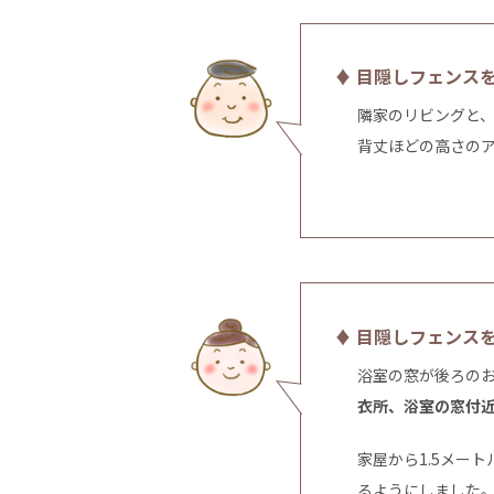
♦ 目隠しフェンス
隣家のリビングと
背丈ほどの高さの
♦ 目隠しフェンス
浴室の窓が後ろの
衣所、浴室の窓付
家屋から1.5メー
るようにしました