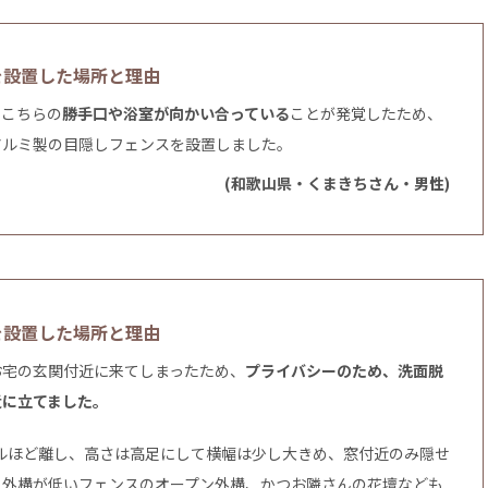
を設置した場所と理由
、こちらの
勝手口や浴室が向かい合っている
ことが発覚したため、
アルミ製の目隠しフェンスを設置しました。
(和歌山県・くまきちさん・男性)
を設置した場所と理由
お宅の玄関付近に来てしまったため、
プライバシーのため、洗面脱
近に立てました。
トルほど離し、高さは高足にして横幅は少し大きめ、窓付近のみ隠せ
。外構が低いフェンスのオープン外構、かつお隣さんの花壇なども