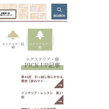
インテリア・収
エクステリア・
納
庭
エクステリア・庭
PICK UP記事
第42回 引っ越し後にかかる
費用【夢のマイ…
インテリア・レッスン 第27
回