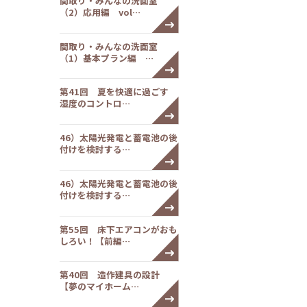
間取り・みんなの洗面室
（2）応用編 vol…
間取り・みんなの洗面室
（1）基本プラン編 …
第41回 夏を快適に過ごす
湿度のコントロ…
46）太陽光発電と蓄電池の後
付けを検討する…
46）太陽光発電と蓄電池の後
付けを検討する…
第55回 床下エアコンがおも
しろい！【前編…
第40回 造作建具の設計
【夢のマイホーム…