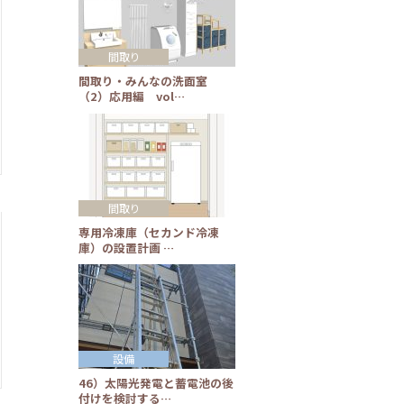
間取り
間取り・みんなの洗面室
（2）応用編 vol…
間取り
専用冷凍庫（セカンド冷凍
庫）の設置計画 …
設備
46）太陽光発電と蓄電池の後
付けを検討する…