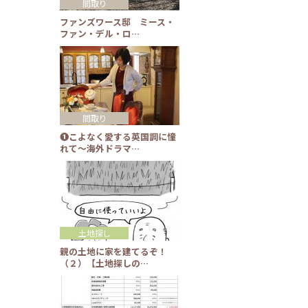
間取り
ファンズワース邸 ミース・
ファン・デル・ロ…
間取り
❶こよなく愛する英国調に憧
れて～海外ドラマ…
土地探し
親の土地に家を建てるぞ！
（２）【土地探しの…