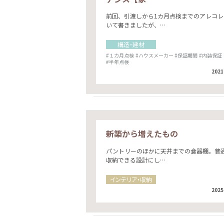
前回、引渡しから1カ月点検までのアレコレ
いて書きましたが、…
構造・建材
#１カ月点検
#ハウスメーカー
#保証期間
#内装保証
#半年点検
2021
新築から増えたもの
パントリーのほかに天井までの食器棚。普
収納できる設計にし…
インテリア・収納
2025