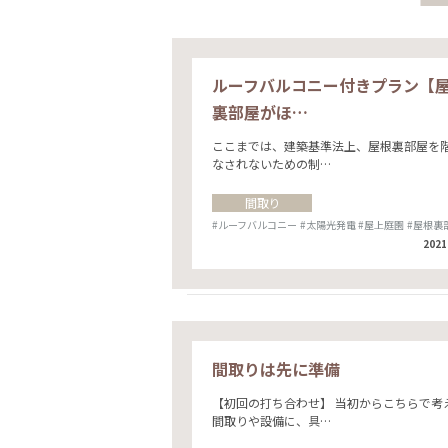
ルーフバルコニー付きプラン【
裏部屋がほ…
ここまでは、建築基準法上、屋根裏部屋を
なされないための制…
間取り
#ルーフバルコニー
#太陽光発電
#屋上庭園
#屋根裏
2021
間取りは先に準備
【初回の打ち合わせ】 当初からこちらで考
間取りや設備に、具…