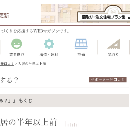
更新
づくりを応援するWEBマガジンです。
業者選び
構造・建材
設備
間取り
ー発口コミ
>
入居の半年以上前
する？」
サポーター発口コミ
る？」」 もくじ
居の半年以上前