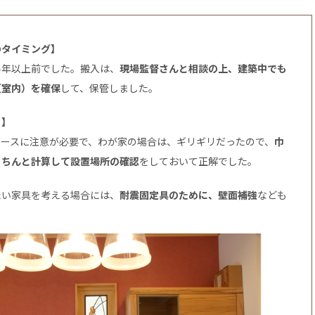
のタイミング】
半年以上前でした。搬入は、
現場監督さんと相談の上、建築中でも
（室内）を確保
して、保管しました。
と】
ペースに注意が必要で、わが家の場合は、ギリギリだったので、
巾
きちんと計算して設置場所の確認
をしておいて正解でした。
たい家具を考える場合には、
耐震固定具のために、壁面補強
なども
。