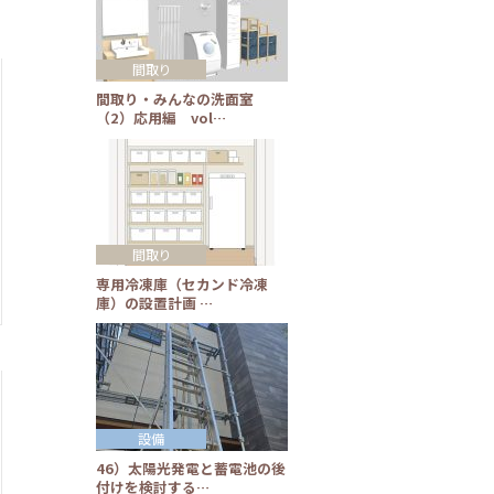
間取り
間取り・みんなの洗面室
（2）応用編 vol…
間取り
専用冷凍庫（セカンド冷凍
庫）の設置計画 …
設備
46）太陽光発電と蓄電池の後
付けを検討する…