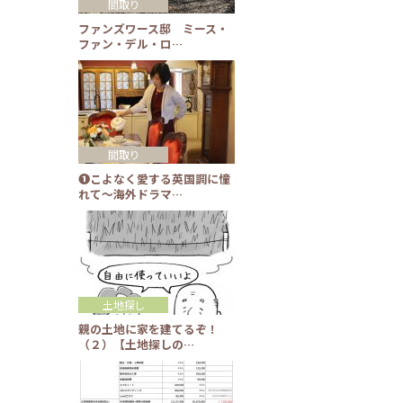
間取り
ファンズワース邸 ミース・
ファン・デル・ロ…
間取り
❶こよなく愛する英国調に憧
れて～海外ドラマ…
土地探し
親の土地に家を建てるぞ！
（２）【土地探しの…