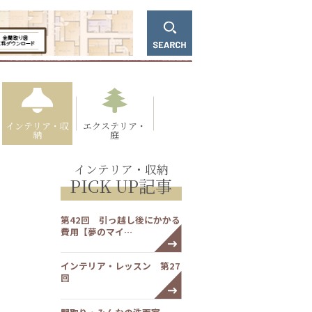
インテリア・収
エクステリア・
納
庭
インテリア・収納
PICK UP記事
第42回 引っ越し後にかかる
費用【夢のマイ…
インテリア・レッスン 第27
回