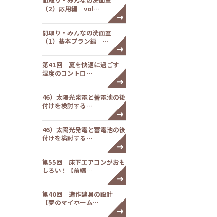
間取り・みんなの洗面室
（2）応用編 vol…
間取り・みんなの洗面室
（1）基本プラン編 …
第41回 夏を快適に過ごす
湿度のコントロ…
46）太陽光発電と蓄電池の後
付けを検討する…
46）太陽光発電と蓄電池の後
付けを検討する…
第55回 床下エアコンがおも
しろい！【前編…
第40回 造作建具の設計
【夢のマイホーム…