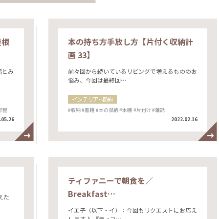
屋根
本の持ち方手放し方【片付く収納計
画 33】
階とみ
前々回から続いているリビングで増えるもののお
悩み、今回は最終回…
インテリア・収納
部屋
#収納
#書籍
#本の収納
#本棚
#片付け
#雑誌
.05.26
2022.02.16
ティファニーで朝食を／
Breakfast…
えた
イエ子（以下・イ）：今回もリクエストにお応え
します♪ 『ティフ…