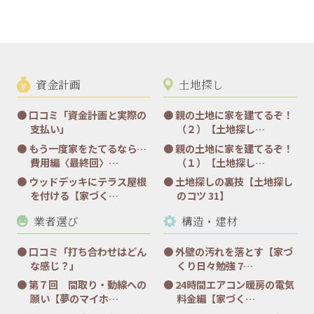
資金計画
土地探し
口コミ「資金計画と実際の
親の土地に家を建てるぞ！
支払い」
（２）【土地探し…
もう一度家をたてるなら…
親の土地に家を建てるぞ！
費用編〈最終回〉…
（１）【土地探し…
ウッドデッキにテラス屋根
土地探しの裏技【土地探し
を付ける【家づく…
のコツ 31】
業者選び
構造・建材
口コミ「打ち合わせはどん
外壁の汚れを落とす【家づ
な感じ？」
くり日々勉強 7…
第７回 間取り・動線への
24時間エアコン暖房の電気
願い【夢のマイホ…
料金編【家づく…