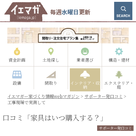
毎週
水曜日
更新
資金計画
土地探し
業者選び
構造・建材
設備
間取り
インテリア・収
エクステリア・
納
庭
イエマガー家づくり情報webマガジン
>
サポーター発口コミ
>
工事現場で実測して
口コミ「家具はいつ購入する？」
サポーター発口コミ