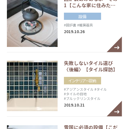
1【こんな家に住みた…
設備
#囲炉裏
#暖房器具
2019.10.26
失敗しないタイル選び
〈後編〉【タイル探訪】
インテリア・収納
#アジアンスタイル
#タイル
#タイルの目地
#ブルックリンスタイル
2019.10.21
雪国に必須の設備【こだ