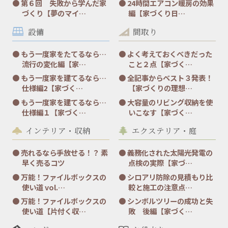
第６回 失敗から学んだ家
24時間エアコン暖房の効果
づくり【夢のマイ…
編【家づくり日…
設備
間取り
もう一度家をたてるなら…
よく考えておくべきだった
流行の変化編【家…
こと２点【家づく…
もう一度家を建てるなら…
全記事からベスト３発表！
仕様編2【家づく…
【家づくりの理想…
もう一度家を建てるなら…
大容量のリビング収納を使
仕様編１【家づく…
いこなす【家づく…
インテリア・収納
エクステリア・庭
売れるなら手放せる！？ 素
義務化された太陽光発電の
早く売るコツ
点検の実際【家づ…
万能！ファイルボックスの
シロアリ防除の見積もり比
使い道 vol.…
較と施工の注意点…
万能！ファイルボックスの
シンボルツリーの成功と失
使い道【片付く収…
敗 後編【家づく…