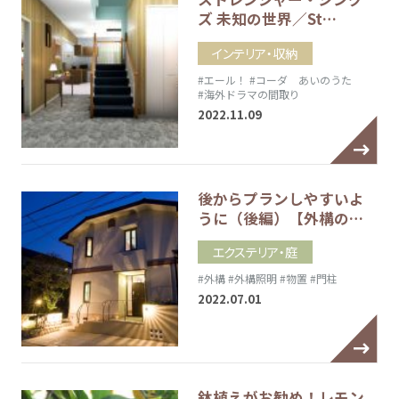
ズ 未知の世界／St…
インテリア・収納
#エール！
#コーダ あいのうた
#海外ドラマの間取り
2022.11.09
後からプランしやすいよ
うに（後編）【外構の…
エクステリア・庭
#外構
#外構照明
#物置
#門柱
2022.07.01
鉢植えがお勧め！レモン