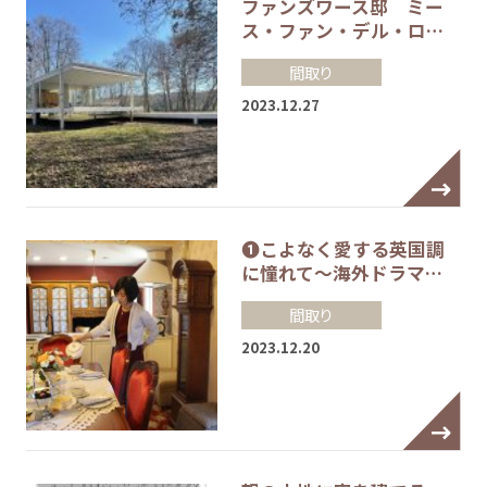
ファンズワース邸 ミー
ス・ファン・デル・ロ…
間取り
2023.12.27
❶こよなく愛する英国調
に憧れて～海外ドラマ…
間取り
2023.12.20