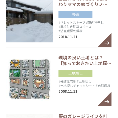
わりママの家づくりノ…
設備
#ペレットストーブ
#室内物干し
#屋根付き駐車スペース
#浴室暖房乾燥機
2018.11.21
環境の良い土地とは？
【知っておきたい土地探…
土地探し
#分譲住宅地
#土地探し
#土地探しチェックシート
#自然環境
2008.11.11
夢のガレージライフを叶