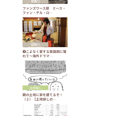
間取り
ファンズワース邸 ミース・
ファン・デル・ロ…
間取り
❶こよなく愛する英国調に憧
れて～海外ドラマ…
土地探し
親の土地に家を建てるぞ！
（２）【土地探しの…