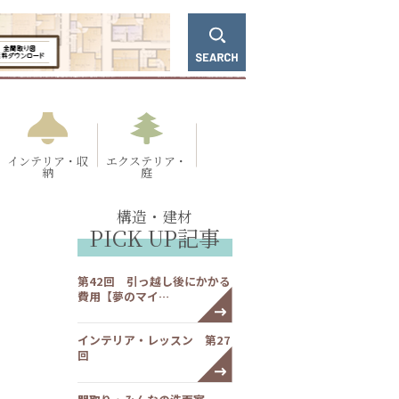
インテリア・収
エクステリア・
納
庭
構造・建材
PICK UP記事
第42回 引っ越し後にかかる
費用【夢のマイ…
インテリア・レッスン 第27
回