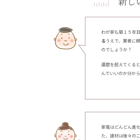
新し
わが家も築１５年
る
うえで、業者に
のでしょうか？
還暦を超えてくる
んでいいのか分か
家電はどんどん進
た、建材は後々の