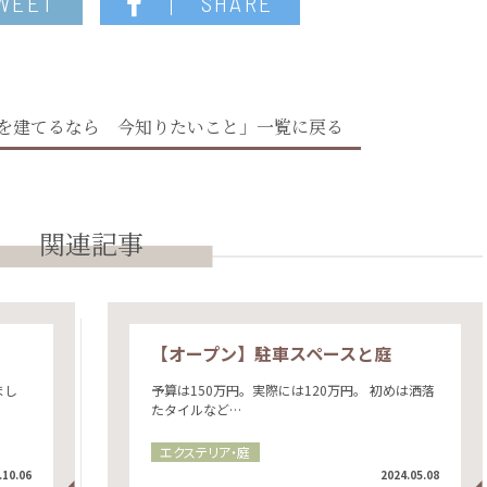
WEET
SHARE
を建てるなら 今知りたいこと」一覧に戻る
関連記事
【オープン】駐車スペースと庭
まし
予算は150万円。実際には120万円。 初めは洒落
たタイルなど…
エクステリア・庭
.10.06
2024.05.08