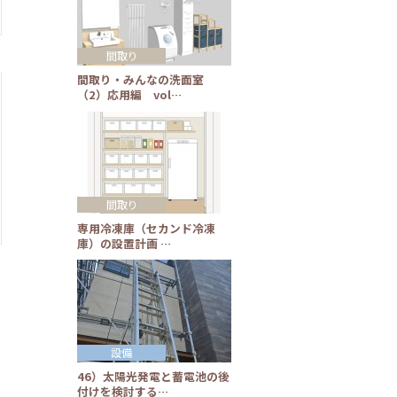
間取り
間取り・みんなの洗面室
（2）応用編 vol…
間取り
専用冷凍庫（セカンド冷凍
庫）の設置計画 …
設備
46）太陽光発電と蓄電池の後
付けを検討する…