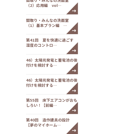
間取り・みんなの洗面室
（2）応用編 vol…
間取り・みんなの洗面室
（1）基本プラン編 …
第41回 夏を快適に過ごす
湿度のコントロ…
46）太陽光発電と蓄電池の後
付けを検討する…
46）太陽光発電と蓄電池の後
付けを検討する…
第55回 床下エアコンがおも
しろい！【前編…
第40回 造作建具の設計
【夢のマイホーム…