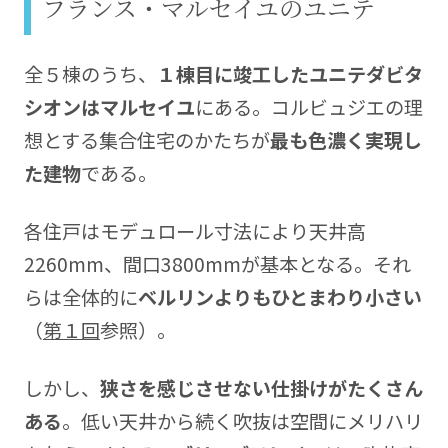
フランス・マルセイユのユニテ
全５棟のうち、
１棟目に竣工したユニテダビタ
シオンはマルセイユ
にある。コルビュジエの理
想とする集合住宅のかたちが
最も色濃く実現し
た建物
である。
各住戸はモデュロール寸法により天井高
2260mm、間口3800mmが基本となる。それ
らは全体的に
ベルリンよりもひとまわり小さい
（
第１回
参照）。
しかし、
狭さを感じさせない仕掛けがたくさん
ある
。低い天井から続く吹抜は空間にメリハリ