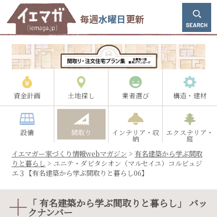
毎週
水曜日
更新
資金計画
土地探し
業者選び
構造・建材
設備
間取り
インテリア・収
エクステリア・
納
庭
イエマガー家づくり情報webマガジン
>
有名建築から学ぶ間取
りと暮らし
>
ユニテ・ダビタシオン（マルセイユ）コルビュジ
エ３【有名建築から学ぶ間取りと暮らし06】
「 有名建築から学ぶ間取りと暮らし」 バッ
クナンバー