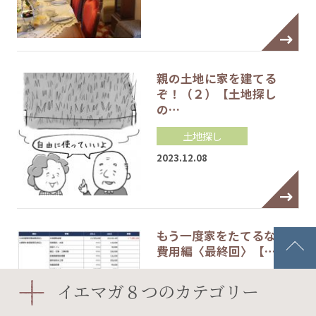
親の土地に家を建てる
ぞ！（２）【土地探し
の…
土地探し
2023.12.08
もう一度家をたてるなら…
費用編〈最終回〉【…
資金計画
イエマガ８つのカテゴリー
#建築費
#注文住宅
#注文住宅建築費用