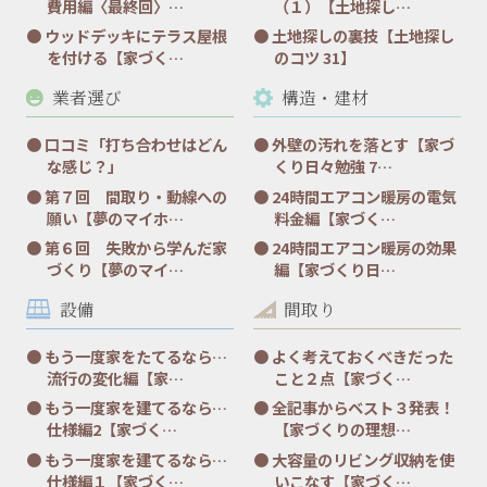
費用編〈最終回〉…
（１）【土地探し…
ウッドデッキにテラス屋根
土地探しの裏技【土地探し
を付ける【家づく…
のコツ 31】
業者選び
構造・建材
口コミ「打ち合わせはどん
外壁の汚れを落とす【家づ
な感じ？」
くり日々勉強 7…
第７回 間取り・動線への
24時間エアコン暖房の電気
願い【夢のマイホ…
料金編【家づく…
第６回 失敗から学んだ家
24時間エアコン暖房の効果
づくり【夢のマイ…
編【家づくり日…
設備
間取り
もう一度家をたてるなら…
よく考えておくべきだった
流行の変化編【家…
こと２点【家づく…
もう一度家を建てるなら…
全記事からベスト３発表！
仕様編2【家づく…
【家づくりの理想…
もう一度家を建てるなら…
大容量のリビング収納を使
仕様編１【家づく…
いこなす【家づく…