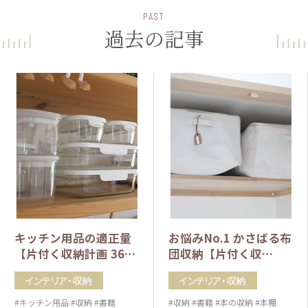
PAST
過去の記事
キッチン用品の適正量
お悩みNo.1 かさばる布
【片付く収納計画 36…
団収納【片付く収…
インテリア・収納
インテリア・収納
#キッチン用品
#収納
#書籍
#収納
#書籍
#本の収納
#本棚