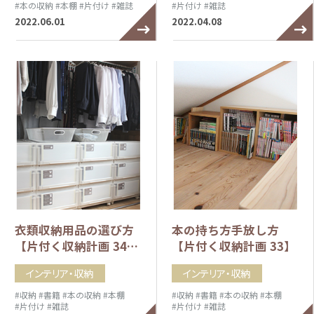
#本の収納
#本棚
#片付け
#雑誌
#片付け
#雑誌
2022.06.01
2022.04.08
衣類収納用品の選び方
本の持ち方手放し方
【片付く収納計画 34…
【片付く収納計画 33】
インテリア・収納
インテリア・収納
#収納
#書籍
#本の収納
#本棚
#収納
#書籍
#本の収納
#本棚
#片付け
#雑誌
#片付け
#雑誌