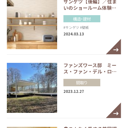
サンゲツ【後編】／住ま
いのショールーム体験…
構造・建材
#サンゲツ
#壁紙
2024.03.13
ファンズワース邸 ミー
ス・ファン・デル・ロ…
間取り
2023.12.27