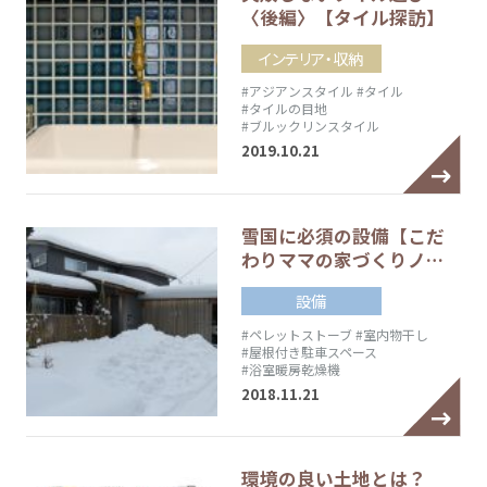
〈後編〉【タイル探訪】
インテリア・収納
#アジアンスタイル
#タイル
#タイルの目地
#ブルックリンスタイル
2019.10.21
雪国に必須の設備【こだ
わりママの家づくりノ…
設備
#ペレットストーブ
#室内物干し
#屋根付き駐車スペース
#浴室暖房乾燥機
2018.11.21
環境の良い土地とは？