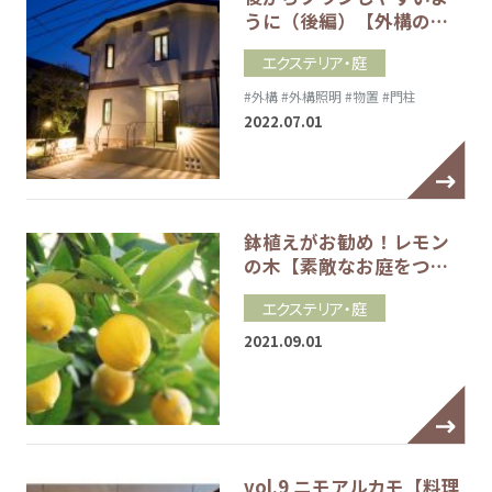
うに（後編）【外構の…
エクステリア・庭
#外構
#外構照明
#物置
#門柱
2022.07.01
鉢植えがお勧め！レモン
の木【素敵なお庭をつ…
エクステリア・庭
2021.09.01
vol.9 ニモアルカモ【料理