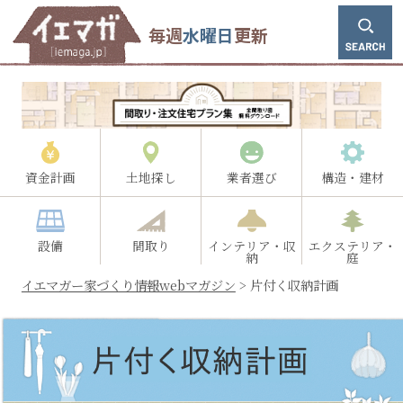
毎週
水曜日
更新
資金計画
土地探し
業者選び
構造・建材
設備
間取り
インテリア・収
エクステリア・
納
庭
イエマガー家づくり情報webマガジン
>
片付く収納計画