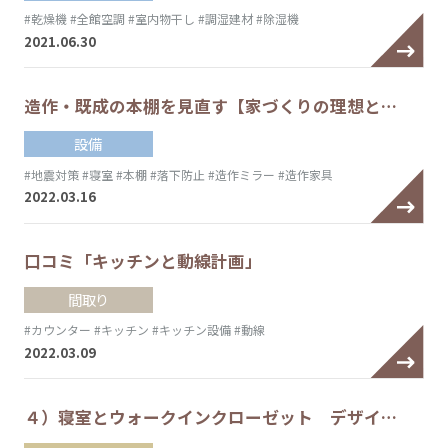
#乾燥機
#全館空調
#室内物干し
#調湿建材
#除湿機
2021.06.30
造作・既成の本棚を見直す【家づくりの理想と…
設備
#地震対策
#寝室
#本棚
#落下防止
#造作ミラー
#造作家具
2022.03.16
口コミ「キッチンと動線計画」
間取り
#カウンター
#キッチン
#キッチン設備
#動線
2022.03.09
４）寝室とウォークインクローゼット デザイ…