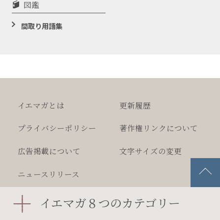
図鑑
間取り用語集
イエマガとは
更新履歴
プライバシー
ポリシー
著作権
リンクについて
広告掲載について
文字サイズの変更
ニュースリリース
イエマガ８つのカテゴリー
2026 MEGASOFT Inc.