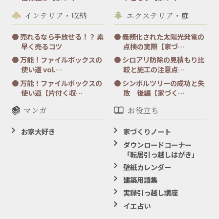
インテリア・収納
エクステリア・庭
売れるなら手放せる！？ 素
義務化された太陽光発電の
早く売るコツ
点検の実際【家づ…
万能！ファイルボックスの
シロアリ防除の見積もり比
使い道 vol.…
較と施工の注意点…
万能！ファイルボックスの
シンボルツリーの成功と失
使い道【片付く収…
敗 後編【家づく…
マンガ
お役立ち
お家大好き
家づくりノート
ダウンロードコーナー
「転居引っ越しはがき」
壁紙カレンダー
建築用語集
実録引っ越し講座
イエ占い