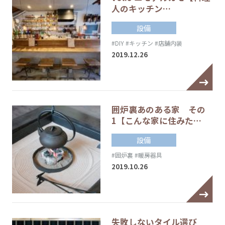
人のキッチン…
設備
#DIY
#キッチン
#店舗内装
2019.12.26
囲炉裏あのある家 その
1【こんな家に住みた…
設備
#囲炉裏
#暖房器具
2019.10.26
失敗しないタイル選び