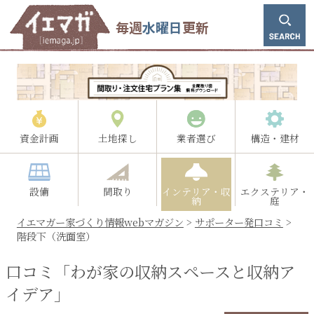
毎週
水曜日
更新
資金計画
土地探し
業者選び
構造・建材
設備
間取り
インテリア・収
エクステリア・
納
庭
イエマガー家づくり情報webマガジン
>
サポーター発口コミ
>
階段下（洗面室）
口コミ「わが家の収納スペースと収納ア
イデア」