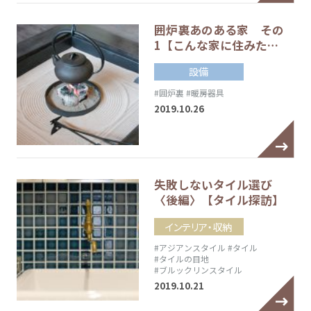
囲炉裏あのある家 その
1【こんな家に住みた…
設備
#囲炉裏
#暖房器具
2019.10.26
失敗しないタイル選び
〈後編〉【タイル探訪】
インテリア・収納
#アジアンスタイル
#タイル
#タイルの目地
#ブルックリンスタイル
2019.10.21