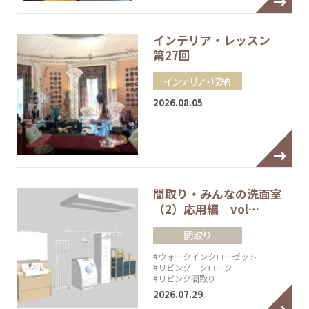
インテリア・レッスン
第27回
インテリア・収納
2026.08.05
間取り・みんなの洗面室
（2）応用編 vol…
間取り
#ウォークインクローゼット
#リビング クローク
#リビング間取り
2026.07.29