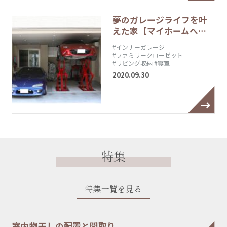
夢のガレージライフを叶
えた家【マイホームへ…
#インナーガレージ
#ファミリークローゼット
#リビング収納
#寝室
2020.09.30
特集
特集一覧を見る
室内物干しの配置と間取り