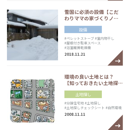
雪国に必須の設備【こだ
わりママの家づくりノ…
設備
#ペレットストーブ
#室内物干し
#屋根付き駐車スペース
#浴室暖房乾燥機
2018.11.21
環境の良い土地とは？
【知っておきたい土地探…
土地探し
#分譲住宅地
#土地探し
#土地探しチェックシート
#自然環境
2008.11.11