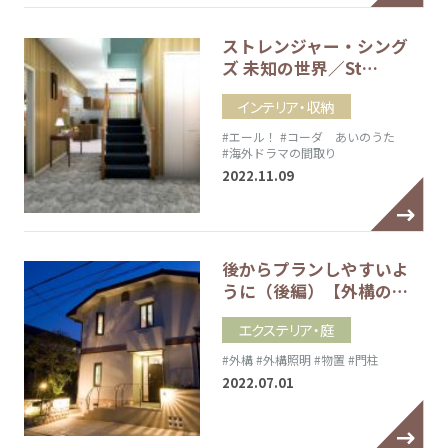
ストレンジャー・シング
ズ 未知の世界／St…
インテリア・収納
#エール！
#コーダ あいのうた
#海外ドラマの間取り
2022.11.09
後からプランしやすいよ
うに（後編）【外構の…
エクステリア・庭
#外構
#外構照明
#物置
#門柱
2022.07.01