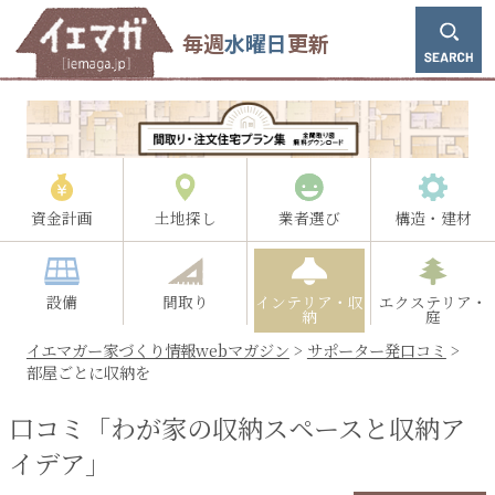
毎週
水曜日
更新
資金計画
土地探し
業者選び
構造・建材
設備
間取り
インテリア・収
エクステリア・
納
庭
イエマガー家づくり情報webマガジン
>
サポーター発口コミ
>
部屋ごとに収納を
口コミ「わが家の収納スペースと収納ア
イデア」