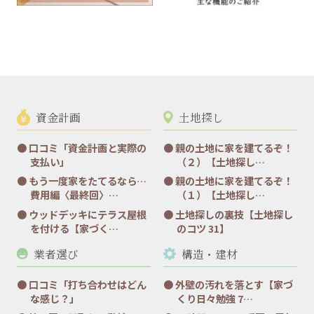
資金計画
土地探し
口コミ「資金計画と実際の
親の土地に家を建てるぞ！
支払い」
（２）【土地探し…
もう一度家をたてるなら…
親の土地に家を建てるぞ！
費用編〈最終回〉…
（１）【土地探し…
ウッドデッキにテラス屋根
土地探しの裏技【土地探し
を付ける【家づく…
のコツ 31】
業者選び
構造・建材
口コミ「打ち合わせはどん
外壁の汚れを落とす【家づ
な感じ？」
くり日々勉強 7…