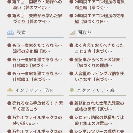
第７回 間取り・動線への
24時間エアコン暖房の電気
願い【夢のマイホ…
料金編【家づく…
第６回 失敗から学んだ家
24時間エアコン暖房の効果
づくり【夢のマイ…
編【家づくり日…
設備
間取り
もう一度家をたてるなら…
よく考えておくべきだった
流行の変化編【家…
こと２点【家づく…
もう一度家を建てるなら…
全記事からベスト３発表！
仕様編2【家づく…
【家づくりの理想…
もう一度家を建てるなら…
大容量のリビング収納を使
仕様編１【家づく…
いこなす【家づく…
インテリア・収納
エクステリア・庭
売れるなら手放せる！？ 素
義務化された太陽光発電の
早く売るコツ
点検の実際【家づ…
万能！ファイルボックスの
シロアリ防除の見積もり比
使い道 vol.…
較と施工の注意点…
万能！ファイルボックスの
シンボルツリーの成功と失