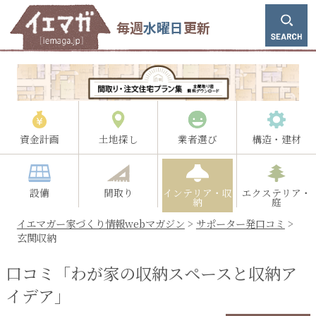
毎週
水曜日
更新
資金計画
土地探し
業者選び
構造・建材
設備
間取り
インテリア・収
エクステリア・
納
庭
イエマガー家づくり情報webマガジン
>
サポーター発口コミ
>
玄関収納
口コミ「わが家の収納スペースと収納ア
イデア」