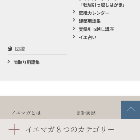
「転居引っ越しはがき」
壁紙カレンダー
建築用語集
実録引っ越し講座
イエ占い
図鑑
間取り用語集
イエマガとは
更新履歴
プライバシー
ポリシー
著作権
リンクについて
イエマガ８つのカテゴリー