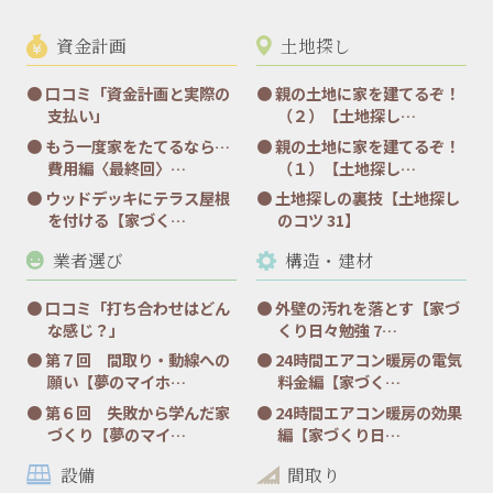
資金計画
土地探し
口コミ「資金計画と実際の
親の土地に家を建てるぞ！
支払い」
（２）【土地探し…
もう一度家をたてるなら…
親の土地に家を建てるぞ！
費用編〈最終回〉…
（１）【土地探し…
ウッドデッキにテラス屋根
土地探しの裏技【土地探し
を付ける【家づく…
のコツ 31】
業者選び
構造・建材
口コミ「打ち合わせはどん
外壁の汚れを落とす【家づ
な感じ？」
くり日々勉強 7…
第７回 間取り・動線への
24時間エアコン暖房の電気
願い【夢のマイホ…
料金編【家づく…
第６回 失敗から学んだ家
24時間エアコン暖房の効果
づくり【夢のマイ…
編【家づくり日…
設備
間取り