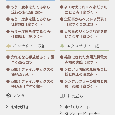
もう一度家をたてるなら…
よく考えておくべきだった
流行の変化編【家…
こと２点【家づく…
もう一度家を建てるなら…
全記事からベスト３発表！
仕様編2【家づく…
【家づくりの理想…
もう一度家を建てるなら…
大容量のリビング収納を使
仕様編１【家づく…
いこなす【家づく…
インテリア・収納
エクステリア・庭
売れるなら手放せる！？ 素
義務化された太陽光発電の
早く売るコツ
点検の実際【家づ…
万能！ファイルボックスの
シロアリ防除の見積もり比
使い道 vol.…
較と施工の注意点…
万能！ファイルボックスの
シンボルツリーの成功と失
使い道【片付く収…
敗 後編【家づく…
マンガ
お役立ち
お家大好き
家づくりノート
ダウンロードコーナー