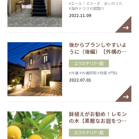
#エール！
#コーダ あいのうた
#海外ドラマの間取り
2022.11.09
後からプランしやすいよ
うに（後編）【外構の…
エクステリア・庭
#外構
#外構照明
#物置
#門柱
2022.07.01
鉢植えがお勧め！レモン
の木【素敵なお庭をつ…
エクステリア・庭