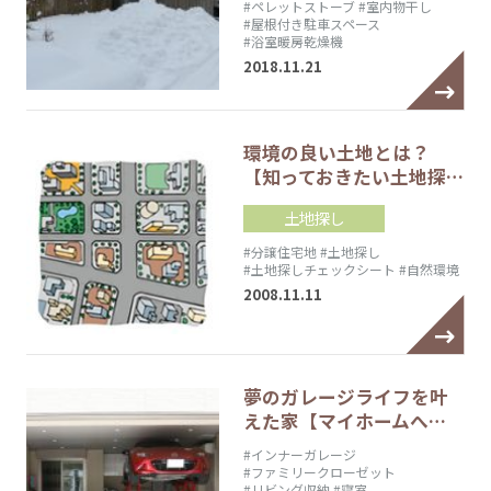
#ペレットストーブ
#室内物干し
#屋根付き駐車スペース
#浴室暖房乾燥機
2018.11.21
環境の良い土地とは？
【知っておきたい土地探…
土地探し
#分譲住宅地
#土地探し
#土地探しチェックシート
#自然環境
2008.11.11
夢のガレージライフを叶
えた家【マイホームへ…
#インナーガレージ
#ファミリークローゼット
#リビング収納
#寝室