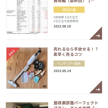
費用編〈最終回〉【…
資金計画
#建築費
#注文住宅
#注文住宅建築費用
2023.08.18
売れるなら手放せる！？
素早く売るコツ
インテリア・収納
2023.05.24
屋根裏部屋パーフェクト
プラン まとめ後編【…