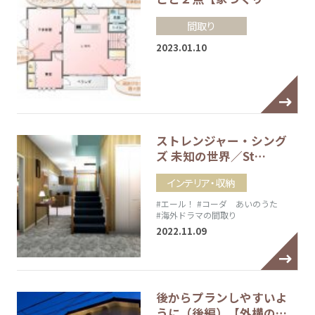
間取り
2023.01.10
ストレンジャー・シング
ズ 未知の世界／St…
インテリア・収納
#エール！
#コーダ あいのうた
#海外ドラマの間取り
2022.11.09
後からプランしやすいよ
うに（後編）【外構の…