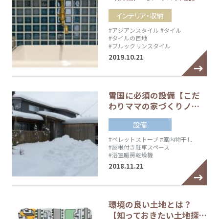
インテリア・収納
#アジアンスタイル
#タイル
#タイルの目地
#ブルックリンスタイル
2019.10.21
雪国に必須の設備【こだ
わりママの家づくりノ…
設備
#ペレットストーブ
#室内物干し
#屋根付き駐車スペース
#浴室暖房乾燥機
2018.11.21
環境の良い土地とは？
【知っておきたい土地探…