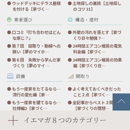
ウッドデッキにテラス屋根
土地探しの裏技【土地探し
を付ける【家づく…
のコツ 31】
業者選び
構造・建材
口コミ「打ち合わせはどん
外壁の汚れを落とす【家づ
な感じ？」
くり日々勉強 7…
第７回 間取り・動線への
24時間エアコン暖房の電気
願い【夢のマイホ…
料金編【家づく…
第６回 失敗から学んだ家
24時間エアコン暖房の効果
づくり【夢のマイ…
編【家づくり日…
設備
間取り
もう一度家をたてるなら…
よく考えておくべきだった
流行の変化編【家…
こと２点【家づく…
もう一度家を建てるなら…
全記事からベスト３発表！
仕様編2【家づく…
【家づくりの理想…
もう一度家を建てるなら…
大容量のリビング収納を使
イエマガ８つのカテゴリー
仕様編１【家づく…
いこなす【家づく…