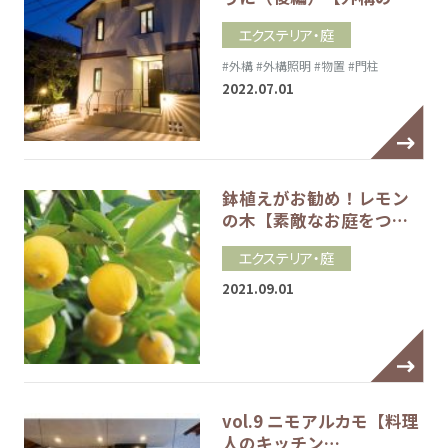
エクステリア・庭
#外構
#外構照明
#物置
#門柱
2022.07.01
鉢植えがお勧め！レモン
の木【素敵なお庭をつ…
エクステリア・庭
2021.09.01
vol.9 ニモアルカモ【料理
人のキッチン…