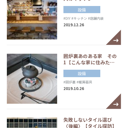
設備
#DIY
#キッチン
#店舗内装
2019.12.26
囲炉裏あのある家 その
1【こんな家に住みた…
設備
#囲炉裏
#暖房器具
2019.10.26
失敗しないタイル選び
〈後編〉【タイル探訪】