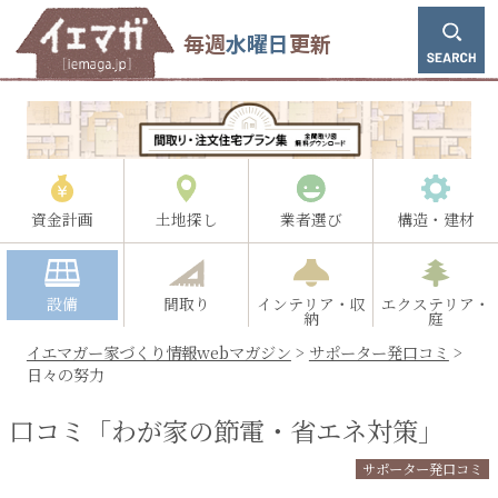
毎週
水曜日
更新
資金計画
土地探し
業者選び
構造・建材
設備
間取り
インテリア・収
エクステリア・
納
庭
イエマガー家づくり情報webマガジン
>
サポーター発口コミ
>
日々の努力
口コミ「わが家の節電・省エネ対策」
サポーター発口コミ