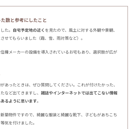
った数と参考にしたこと
ました。
自宅予定地の近く
を見たので、風土に対する外観や景観、
にさせてもらいました（霜、雪、雨対策など）。
た住機メーカーの設備を導入されているお宅もあり、選択肢が広が
ト
物があったときは、ぜひ質問してください。これが付けたかった、
ったなど出てきますし、
雑誌やインターネットでは出てこない情報
んあるように思います
。
の新築物件ですので、綺麗な服装と綺麗な靴下、子どもがあちこち
、等気を付けました。