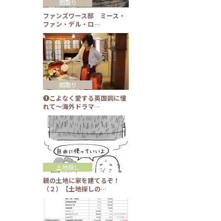
間取り
ファンズワース邸 ミース・
ファン・デル・ロ…
間取り
❶こよなく愛する英国調に憧
れて～海外ドラマ…
土地探し
親の土地に家を建てるぞ！
（２）【土地探しの…