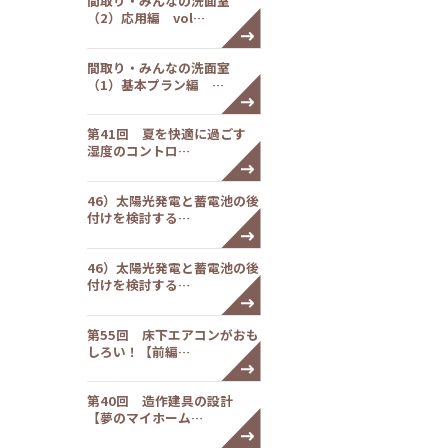
間取り・みんなの洗面室
（2）応用編 vol…
間取り・みんなの洗面室
（1）基本プラン編 …
第41回 夏を快適に過ごす
湿度のコントロ…
46）太陽光発電と蓄電池の後
付けを検討する…
46）太陽光発電と蓄電池の後
付けを検討する…
第55回 床下エアコンがおも
しろい！【前編…
第40回 造作建具の設計
【夢のマイホーム…