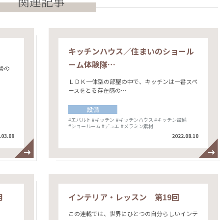
関連記事
キッチンハウス／住まいのショール
ーム体験隊…
畳の
ＬＤＫ一体型の部屋の中で、キッチンは一番スペ
ースをとる存在感の…
設備
#エバルト
#キッチン
#キッチンハウス
#キッチン設備
#ショールーム
#デュエ
#メラミン素材
.03.09
2022.08.10
用
インテリア・レッスン 第19回
この連載では、世界にひとつの自分らしいインテ