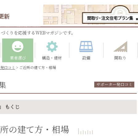
更新
づくりを応援するWEBマガジンです。
業者選び
構造・建材
設備
間取り
ー発口コミ
>
ご近所の建て方・相場
集
サポーター発口コミ
」 もくじ
所の建て方・相場