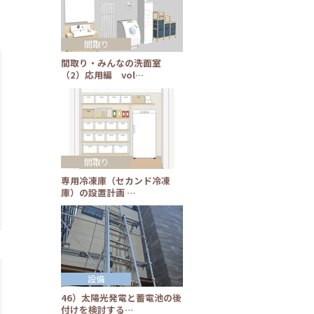
間取り
間取り・みんなの洗面室
（2）応用編 vol…
間取り
専用冷凍庫（セカンド冷凍
庫）の設置計画 …
設備
46）太陽光発電と蓄電池の後
付けを検討する…