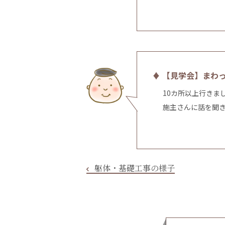
♦ 【見学会】まわ
10カ所以上行きま
施主さんに話を聞
躯体・基礎工事の様子