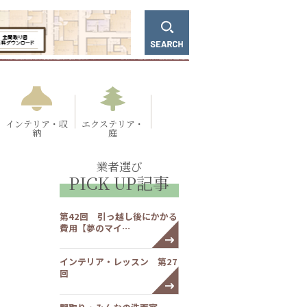
インテリア・収
エクステリア・
納
庭
業者選び
PICK UP記事
第42回 引っ越し後にかかる
費用【夢のマイ…
インテリア・レッスン 第27
回