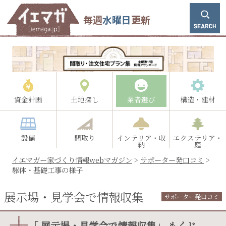
毎週
水曜日
更新
資金計画
土地探し
業者選び
構造・建材
設備
間取り
インテリア・収
エクステリア・
納
庭
イエマガー家づくり情報webマガジン
>
サポーター発口コミ
>
躯体・基礎工事の様子
展示場・見学会で情報収集
サポーター発口コミ
「 展示場・見学会で情報収集」 もくじ