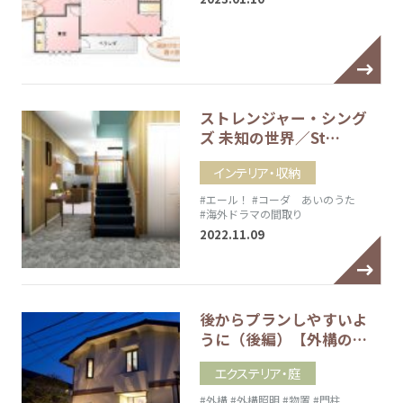
ストレンジャー・シング
ズ 未知の世界／St…
インテリア・収納
#エール！
#コーダ あいのうた
#海外ドラマの間取り
2022.11.09
後からプランしやすいよ
うに（後編）【外構の…
エクステリア・庭
#外構
#外構照明
#物置
#門柱