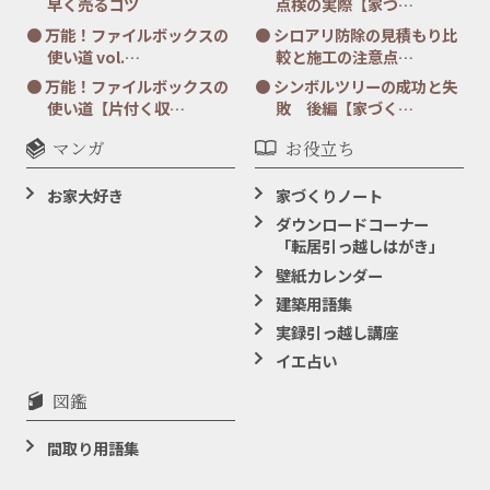
早く売るコツ
点検の実際【家づ…
万能！ファイルボックスの
シロアリ防除の見積もり比
使い道 vol.…
較と施工の注意点…
万能！ファイルボックスの
シンボルツリーの成功と失
使い道【片付く収…
敗 後編【家づく…
マンガ
お役立ち
お家大好き
家づくりノート
ダウンロードコーナー
「転居引っ越しはがき」
壁紙カレンダー
建築用語集
実録引っ越し講座
イエ占い
図鑑
間取り用語集