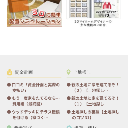
資金計画
土地探し
口コミ「資金計画と実際の
親の土地に家を建てるぞ！
支払い」
（２）【土地探し…
もう一度家をたてるなら…
親の土地に家を建てるぞ！
費用編〈最終回〉…
（１）【土地探し…
ウッドデッキにテラス屋根
土地探しの裏技【土地探し
を付ける【家づく…
のコツ 31】
業者選び
構造・建材