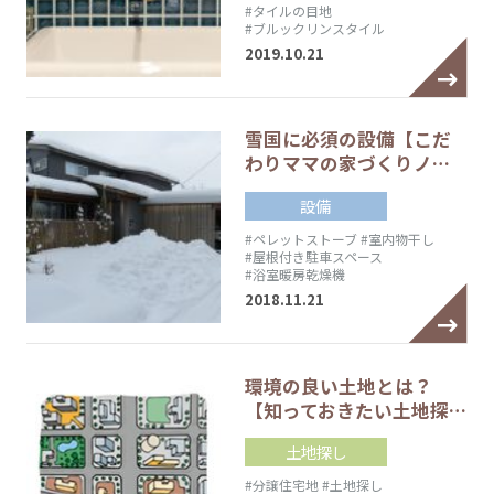
#タイルの目地
#ブルックリンスタイル
2019.10.21
雪国に必須の設備【こだ
わりママの家づくりノ…
設備
#ペレットストーブ
#室内物干し
#屋根付き駐車スペース
#浴室暖房乾燥機
2018.11.21
環境の良い土地とは？
【知っておきたい土地探…
土地探し
#分譲住宅地
#土地探し