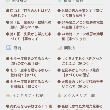
口コミ「打ち合わせはどん
外壁の汚れを落とす【家づ
な感じ？」
くり日々勉強 7…
第７回 間取り・動線への
24時間エアコン暖房の電気
願い【夢のマイホ…
料金編【家づく…
第６回 失敗から学んだ家
24時間エアコン暖房の効果
づくり【夢のマイ…
編【家づくり日…
設備
間取り
もう一度家をたてるなら…
よく考えておくべきだった
流行の変化編【家…
こと２点【家づく…
もう一度家を建てるなら…
全記事からベスト３発表！
仕様編2【家づく…
【家づくりの理想…
もう一度家を建てるなら…
大容量のリビング収納を使
仕様編１【家づく…
いこなす【家づく…
インテリア・収納
エクステリア・庭
売れるなら手放せる！？ 素
義務化された太陽光発電の