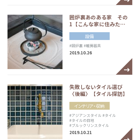
囲炉裏あのある家 その
1【こんな家に住みた…
設備
#囲炉裏
#暖房器具
2019.10.26
失敗しないタイル選び
〈後編〉【タイル探訪】
インテリア・収納
#アジアンスタイル
#タイル
#タイルの目地
#ブルックリンスタイル
2019.10.21