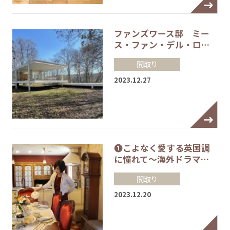
ファンズワース邸 ミー
ス・ファン・デル・ロ…
間取り
2023.12.27
❶こよなく愛する英国調
に憧れて～海外ドラマ…
間取り
2023.12.20