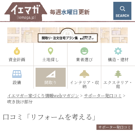
毎週
水曜日
更新
資金計画
土地探し
業者選び
構造・建材
設備
間取り
インテリア・収
エクステリア・
納
庭
イエマガー家づくり情報webマガジン
>
サポーター発口コミ
>
吹き抜け部分
口コミ「リフォームを考える」
サポーター発口コミ