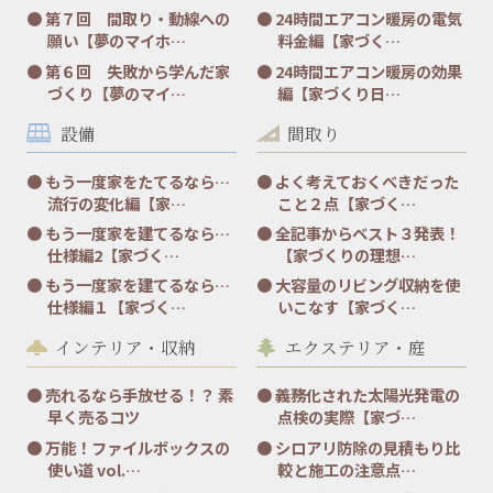
第７回 間取り・動線への
24時間エアコン暖房の電気
願い【夢のマイホ…
料金編【家づく…
第６回 失敗から学んだ家
24時間エアコン暖房の効果
づくり【夢のマイ…
編【家づくり日…
設備
間取り
もう一度家をたてるなら…
よく考えておくべきだった
流行の変化編【家…
こと２点【家づく…
もう一度家を建てるなら…
全記事からベスト３発表！
仕様編2【家づく…
【家づくりの理想…
もう一度家を建てるなら…
大容量のリビング収納を使
仕様編１【家づく…
いこなす【家づく…
インテリア・収納
エクステリア・庭
売れるなら手放せる！？ 素
義務化された太陽光発電の
早く売るコツ
点検の実際【家づ…
万能！ファイルボックスの
シロアリ防除の見積もり比
使い道 vol.…
較と施工の注意点…