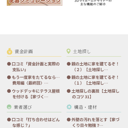
資金計画
土地探し
口コミ「資金計画と実際の
親の土地に家を建てるぞ！
支払い」
（２）【土地探し…
もう一度家をたてるなら…
親の土地に家を建てるぞ！
費用編〈最終回〉…
（１）【土地探し…
ウッドデッキにテラス屋根
土地探しの裏技【土地探し
を付ける【家づく…
のコツ 31】
業者選び
構造・建材
口コミ「打ち合わせはどん
外壁の汚れを落とす【家づ
な感じ？」
くり日々勉強 7…