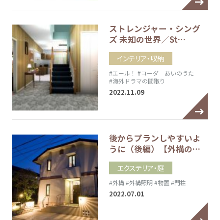
ストレンジャー・シング
ズ 未知の世界／St…
インテリア・収納
#エール！
#コーダ あいのうた
#海外ドラマの間取り
2022.11.09
後からプランしやすいよ
うに（後編）【外構の…
エクステリア・庭
#外構
#外構照明
#物置
#門柱
2022.07.01