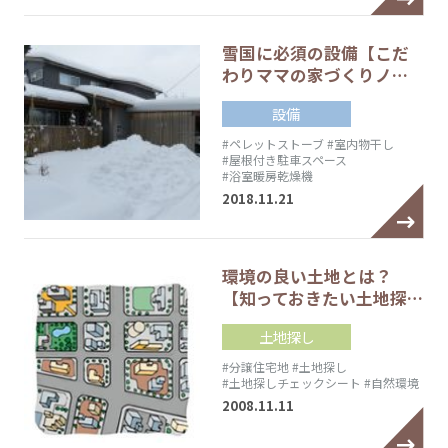
雪国に必須の設備【こだ
わりママの家づくりノ…
設備
#ペレットストーブ
#室内物干し
#屋根付き駐車スペース
#浴室暖房乾燥機
2018.11.21
環境の良い土地とは？
【知っておきたい土地探…
土地探し
#分譲住宅地
#土地探し
#土地探しチェックシート
#自然環境
2008.11.11