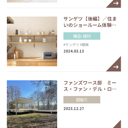
サンゲツ【後編】／住ま
いのショールーム体験…
構造・建材
#サンゲツ
#壁紙
2024.03.13
ファンズワース邸 ミー
ス・ファン・デル・ロ…
間取り
2023.12.27