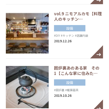
vol.9 ニモアルカモ【料理
人のキッチン…
設備
#DIY
#キッチン
#店舗内装
2019.12.26
囲炉裏あのある家 その
1【こんな家に住みた…
設備
#囲炉裏
#暖房器具
2019.10.26