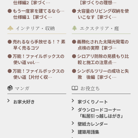
仕様編2【家づく…
【家づくりの理想…
もう一度家を建てるなら…
大容量のリビング収納を使
仕様編１【家づく…
いこなす【家づく…
インテリア・収納
エクステリア・庭
売れるなら手放せる！？ 素
義務化された太陽光発電の
早く売るコツ
点検の実際【家づ…
万能！ファイルボックスの
シロアリ防除の見積もり比
使い道 vol.…
較と施工の注意点…
万能！ファイルボックスの
シンボルツリーの成功と失
使い道【片付く収…
敗 後編【家づく…
マンガ
お役立ち
お家大好き
家づくりノート
ダウンロードコーナー
「転居引っ越しはがき」
壁紙カレンダー
建築用語集