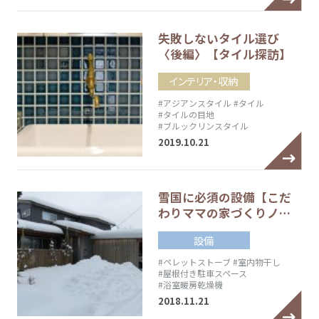
失敗しないタイル選び
〈後編〉【タイル探訪】
インテリア・収納
#アジアンスタイル
#タイル
#タイルの目地
#ブルックリンスタイル
2019.10.21
雪国に必須の設備【こだ
わりママの家づくりノ…
設備
#ペレットストーブ
#室内物干し
#屋根付き駐車スペース
#浴室暖房乾燥機
2018.11.21