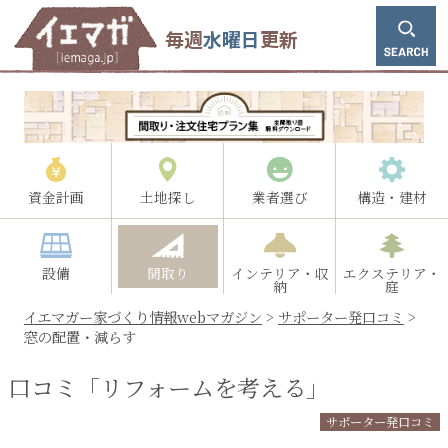
毎週
水曜日
更新
資金計画
土地探し
業者選び
構造・建材
設備
間取り
インテリア・収
エクステリア・
納
庭
イエマガー家づくり情報webマガジン
>
サポーター発口コミ
>
窓の配置・減らす
口コミ「リフォームを考える」
サポーター発口コミ