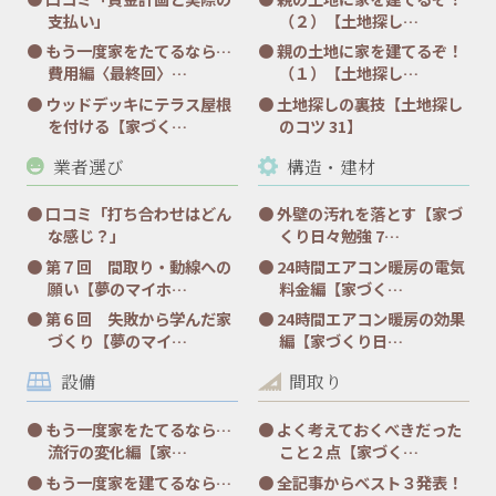
支払い」
（２）【土地探し…
もう一度家をたてるなら…
親の土地に家を建てるぞ！
費用編〈最終回〉…
（１）【土地探し…
ウッドデッキにテラス屋根
土地探しの裏技【土地探し
を付ける【家づく…
のコツ 31】
業者選び
構造・建材
口コミ「打ち合わせはどん
外壁の汚れを落とす【家づ
な感じ？」
くり日々勉強 7…
第７回 間取り・動線への
24時間エアコン暖房の電気
願い【夢のマイホ…
料金編【家づく…
第６回 失敗から学んだ家
24時間エアコン暖房の効果
づくり【夢のマイ…
編【家づくり日…
設備
間取り
もう一度家をたてるなら…
よく考えておくべきだった
流行の変化編【家…
こと２点【家づく…
もう一度家を建てるなら…
全記事からベスト３発表！