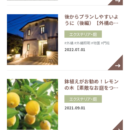
後からプランしやすいよ
うに（後編）【外構の…
エクステリア・庭
#外構
#外構照明
#物置
#門柱
2022.07.01
鉢植えがお勧め！レモン
の木【素敵なお庭をつ…
エクステリア・庭
2021.09.01