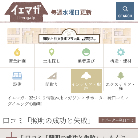
毎週
水曜日
更新
資金計画
土地探し
業者選び
構造・建材
設備
間取り
インテリア・収
エクステリア・
納
庭
イエマガー家づくり情報webマガジン
>
サポーター発口コミ
>
ダイニングの照明
口コミ「照明の成功と失敗」
サポーター発口コミ
「 口コミ「照明の成功と失敗」」 もくじ