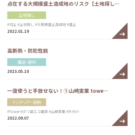
点在する大規模盛土造成地のリスク【土地探し…
土地探し
#切土
#土地探し
#大規模盛土造成地
#盛土
2022.01.19
高断熱・防犯性能
構造・建材
2023.05.10
一度使うと手放せない！①山崎実業 towe…
インテリア・収納
#Tower
#ポリ袋エコ雑貨
#山崎実業
#片付け
2022.09.07