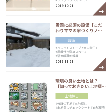
2019.10.21
雪国に必須の設備【こだ
わりママの家づくりノ…
設備
#ペレットストーブ
#室内物干し
#屋根付き駐車スペース
#浴室暖房乾燥機
2018.11.21
環境の良い土地とは？
【知っておきたい土地探…
土地探し
#分譲住宅地
#土地探し
#土地探しチェックシート
#自然環境