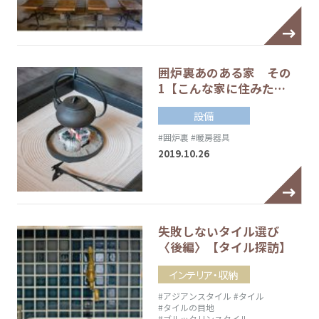
囲炉裏あのある家 その
1【こんな家に住みた…
設備
#囲炉裏
#暖房器具
2019.10.26
失敗しないタイル選び
〈後編〉【タイル探訪】
インテリア・収納
#アジアンスタイル
#タイル
#タイルの目地
#ブルックリンスタイル