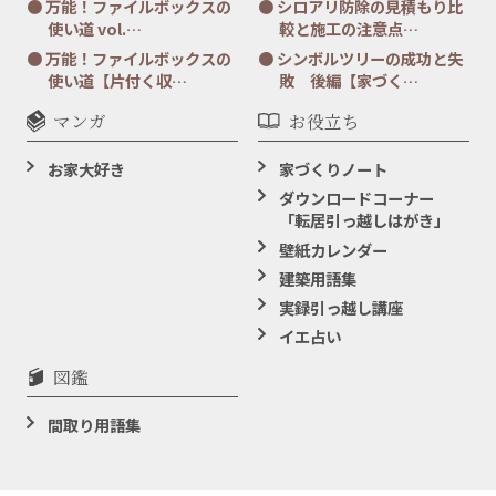
万能！ファイルボックスの
シロアリ防除の見積もり比
使い道 vol.…
較と施工の注意点…
万能！ファイルボックスの
シンボルツリーの成功と失
使い道【片付く収…
敗 後編【家づく…
マンガ
お役立ち
お家大好き
家づくりノート
ダウンロードコーナー
「転居引っ越しはがき」
壁紙カレンダー
建築用語集
実録引っ越し講座
イエ占い
図鑑
間取り用語集