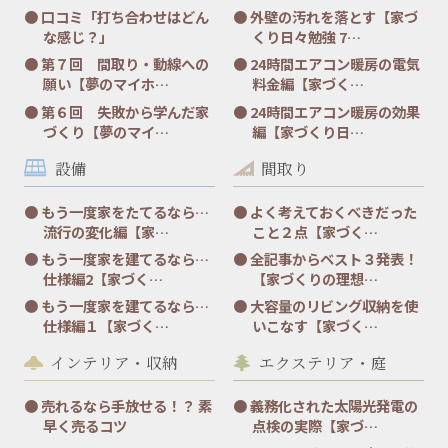
口コミ「打ち合わせはどん
外壁の汚れを落とす【家づ
な感じ？」
くり日々勉強 7…
第７回 間取り・動線への
24時間エアコン暖房の電気
願い【夢のマイホ…
料金編【家づく…
第６回 失敗から学んだ家
24時間エアコン暖房の効果
づくり【夢のマイ…
編【家づくり日…
設備
間取り
もう一度家をたてるなら…
よく考えておくべきだった
流行の変化編【家…
こと２点【家づく…
もう一度家を建てるなら…
全記事からベスト３発表！
仕様編2【家づく…
【家づくりの理想…
もう一度家を建てるなら…
大容量のリビング収納を使
仕様編１【家づく…
いこなす【家づく…
インテリア・収納
エクステリア・庭
売れるなら手放せる！？ 素
義務化された太陽光発電の
早く売るコツ
点検の実際【家づ…