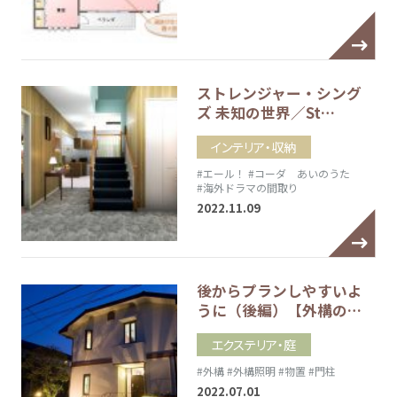
ストレンジャー・シング
ズ 未知の世界／St…
インテリア・収納
#エール！
#コーダ あいのうた
#海外ドラマの間取り
2022.11.09
後からプランしやすいよ
うに（後編）【外構の…
エクステリア・庭
#外構
#外構照明
#物置
#門柱
2022.07.01