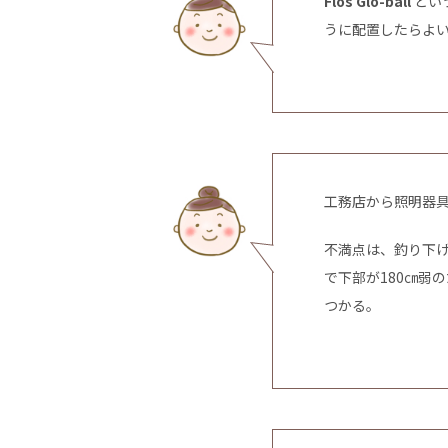
Flos Glo-ball
とい
うに配置したらよ
工務店から照明器
不満点は、釣り下
で下部が180㎝弱
つかる。