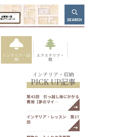
インテリア・収
エクステリア・
納
庭
インテリア・収納
PICK UP記事
第42回 引っ越し後にかかる
費用【夢のマイ…
インテリア・レッスン 第27
回