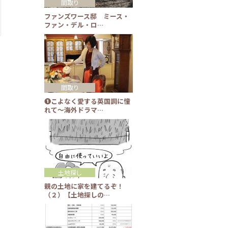
間取り
ファンズワース邸 ミース・
ファン・デル・ロ…
間取り
❶こよなく愛する英国調に憧
れて～海外ドラマ…
土地探し
親の土地に家を建てるぞ！
（２）【土地探しの…