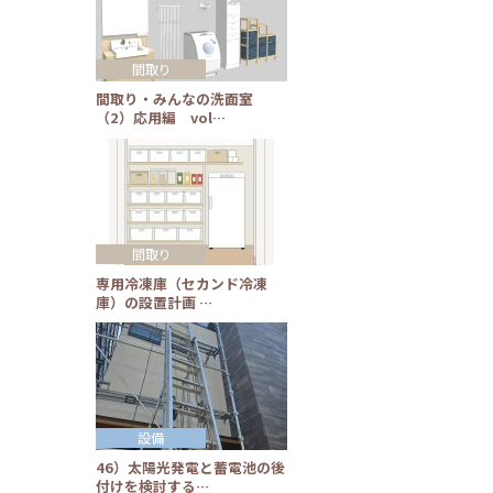
間取り
間取り・みんなの洗面室
（2）応用編 vol…
間取り
専用冷凍庫（セカンド冷凍
庫）の設置計画 …
設備
46）太陽光発電と蓄電池の後
付けを検討する…