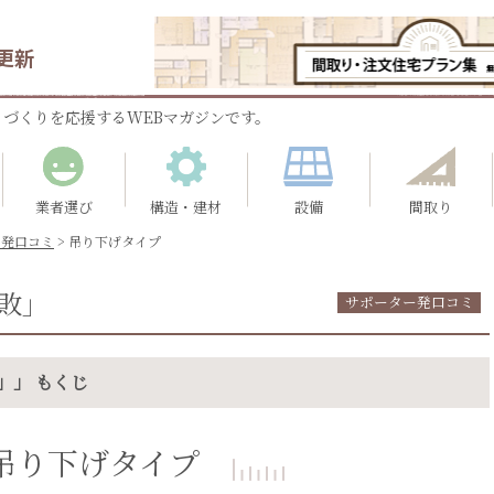
更新
づくりを応援するWEBマガジンです。
業者選び
構造・建材
設備
間取り
ー発口コミ
>
吊り下げタイプ
敗」
サポーター発口コミ
」」 もくじ
吊り下げタイプ