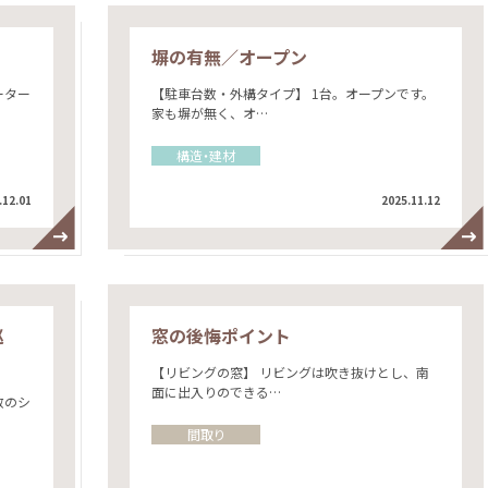
塀の有無／オープン
ーター
【駐車台数・外構タイプ】 1台。オープンです。
家も塀が無く、オ…
構造・建材
.12.01
2025.11.12
巡
窓の後悔ポイント
【リビングの窓】 リビングは吹き抜けとし、南
面に出入りのできる…
数のシ
間取り