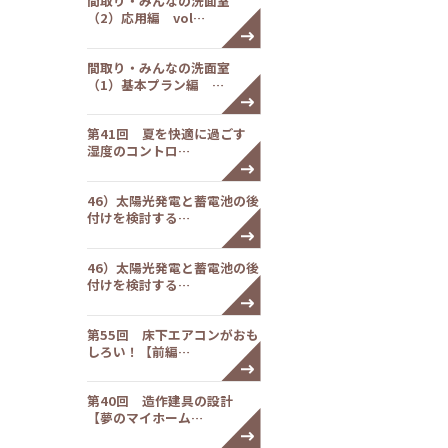
間取り・みんなの洗面室
（2）応用編 vol…
間取り・みんなの洗面室
（1）基本プラン編 …
第41回 夏を快適に過ごす
湿度のコントロ…
46）太陽光発電と蓄電池の後
付けを検討する…
46）太陽光発電と蓄電池の後
付けを検討する…
第55回 床下エアコンがおも
しろい！【前編…
第40回 造作建具の設計
【夢のマイホーム…