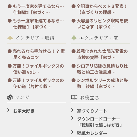
もう一度家を建てるなら…
全記事からベスト３発表！
仕様編2【家づく…
【家づくりの理想…
もう一度家を建てるなら…
大容量のリビング収納を使
仕様編１【家づく…
いこなす【家づく…
インテリア・収納
エクステリア・庭
売れるなら手放せる！？ 素
義務化された太陽光発電の
早く売るコツ
点検の実際【家づ…
万能！ファイルボックスの
シロアリ防除の見積もり比
使い道 vol.…
較と施工の注意点…
万能！ファイルボックスの
シンボルツリーの成功と失
使い道【片付く収…
敗 後編【家づく…
マンガ
お役立ち
お家大好き
家づくりノート
ダウンロードコーナー
「転居引っ越しはがき」
壁紙カレンダー