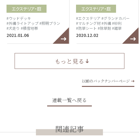
エクステリア・庭
エクステリア・庭
#ウッドデッキ
#エクステリア
#グランドカバー
#外構ライトアップ
#照明プラン
#マルチング材
#外構
#砂利
#犬走り
#積雪地帯
#防草シート
#除草剤
#雑草
2021.01.06
2020.12.02
もっと見る
以前のバックナンバーページ
連載一覧へ戻る
関連記事