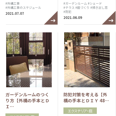
#外構工事
#ガーデンルーム
#シェード
#外構工事のスケジュール
#テラス
#庭づくり
#掃き出し窓
#防犯
2021.07.07
2021.06.09
ガーデンルームのつく
防犯対策を考える【外
り方【外構の手本とＤ
構の手本とＤＩＹ 48…
Ｉ…
エクステリア・庭