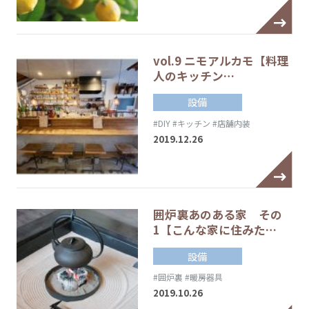
vol.9 ニモアルカモ【料理
人のキッチン…
設備
#DIY
#キッチン
#店舗内装
2019.12.26
囲炉裏あのある家 その
1【こんな家に住みた…
設備
#囲炉裏
#暖房器具
2019.10.26