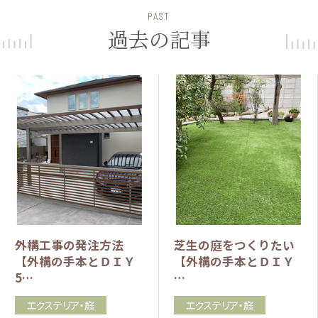
PAST
過去の記事
外構工事の発注方法
芝生の庭をつくりたい
【外構の手本とＤＩＹ
【外構の手本とＤＩＹ
5…
…
エクステリア・庭
エクステリア・庭