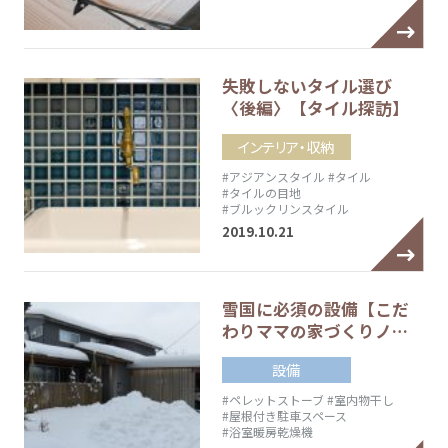
失敗しないタイル選び
〈後編〉【タイル探訪】
インテリア・収納
#アジアンスタイル
#タイル
#タイルの目地
#ブルックリンスタイル
2019.10.21
雪国に必須の設備【こだ
わりママの家づくりノ…
設備
#ペレットストーブ
#室内物干し
#屋根付き駐車スペース
#浴室暖房乾燥機