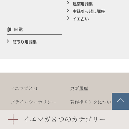
建築用語集
実録引っ越し講座
イエ占い
図鑑
間取り用語集
イエマガとは
更新履歴
プライバシー
ポリシー
著作権
リンクについて
広告掲載について
文字サイズの変更
イエマガ８つのカテゴリー
ニュースリリース