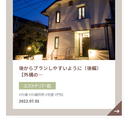
後からプランしやすいように（後編）
【外構の…
エクステリア・庭
#外構
#外構照明
#物置
#門柱
2022.07.01