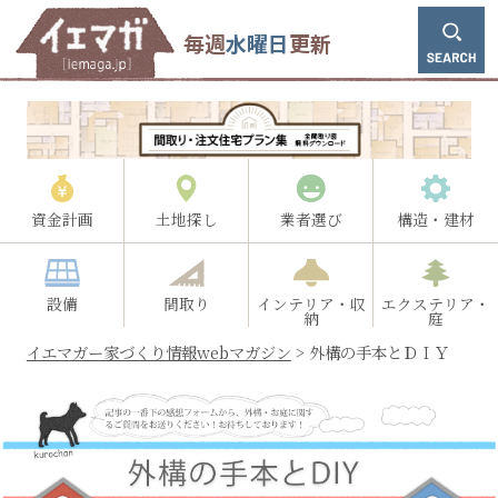
毎週
水曜日
更新
資金計画
土地探し
業者選び
構造・建材
設備
間取り
インテリア・収
エクステリア・
納
庭
イエマガー家づくり情報webマガジン
>
外構の手本とＤＩＹ