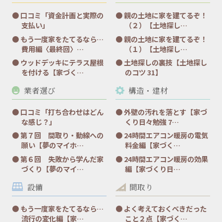
口コミ「資金計画と実際の
親の土地に家を建てるぞ！
支払い」
（２）【土地探し…
もう一度家をたてるなら…
親の土地に家を建てるぞ！
費用編〈最終回〉…
（１）【土地探し…
ウッドデッキにテラス屋根
土地探しの裏技【土地探し
を付ける【家づく…
のコツ 31】
業者選び
構造・建材
口コミ「打ち合わせはどん
外壁の汚れを落とす【家づ
な感じ？」
くり日々勉強 7…
第７回 間取り・動線への
24時間エアコン暖房の電気
願い【夢のマイホ…
料金編【家づく…
第６回 失敗から学んだ家
24時間エアコン暖房の効果
づくり【夢のマイ…
編【家づくり日…
設備
間取り
もう一度家をたてるなら…
よく考えておくべきだった
流行の変化編【家…
こと２点【家づく…