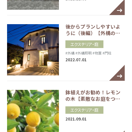
後からプランしやすいよ
うに（後編）【外構の…
エクステリア・庭
#外構
#外構照明
#物置
#門柱
2022.07.01
鉢植えがお勧め！レモン
の木【素敵なお庭をつ…
エクステリア・庭
2021.09.01