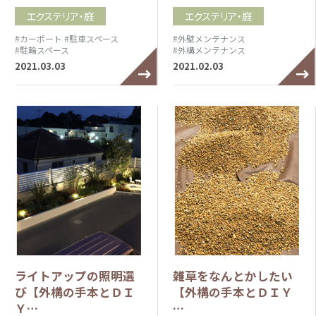
エクステリア・庭
エクステリア・庭
#カーポート
#駐車スペース
#外壁メンテナンス
#駐輪スペース
#外構メンテナンス
2021.03.03
2021.02.03
ライトアップの照明選
雑草をなんとかしたい
び【外構の手本とＤＩ
【外構の手本とＤＩＹ
Ｙ…
…