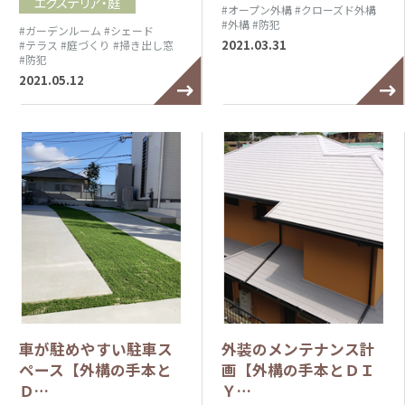
エクステリア・庭
#オープン外構
#クローズド外構
#外構
#防犯
#ガーデンルーム
#シェード
2021.03.31
#テラス
#庭づくり
#掃き出し窓
#防犯
2021.05.12
車が駐めやすい駐車ス
外装のメンテナンス計
ペース【外構の手本と
画【外構の手本とＤＩ
Ｄ…
Ｙ…