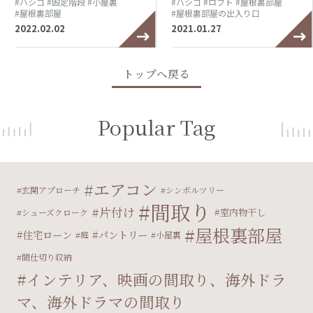
#ハシゴ
#固定階段
#小屋裏
#ハシゴ
#ロフト
#屋根裏部屋
#屋根裏部屋
#屋根裏部屋の出入り口
2022.02.02
2021.01.27
トップへ戻る
Popular Tag
エアコン
玄関アプローチ
シンボルツリー
間取り
片付け
室内物干し
シューズクローク
屋根裏部屋
住宅ローン
パントリー
庭
小屋裏
間仕切り収納
インテリア、映画の間取り、海外ドラ
マ、海外ドラマの間取り