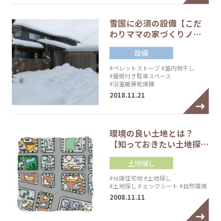
雪国に必須の設備【こだ
わりママの家づくりノ…
設備
#ペレットストーブ
#室内物干し
#屋根付き駐車スペース
#浴室暖房乾燥機
2018.11.21
環境の良い土地とは？
【知っておきたい土地探…
土地探し
#分譲住宅地
#土地探し
#土地探しチェックシート
#自然環境
2008.11.11