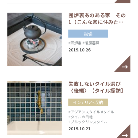
囲炉裏あのある家 その
1【こんな家に住みた…
設備
#囲炉裏
#暖房器具
2019.10.26
失敗しないタイル選び
〈後編〉【タイル探訪】
インテリア・収納
#アジアンスタイル
#タイル
#タイルの目地
#ブルックリンスタイル
2019.10.21