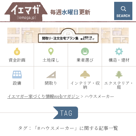
毎週
水曜日
更新
資金計画
土地探し
業者選び
構造・建材
設備
間取り
インテリア・収
エクステリア・
納
庭
イエマガー家づくり情報webマガジン
>
ハウスメーカー
TAG
タグ：「#ハウスメーカー」に関する記事一覧