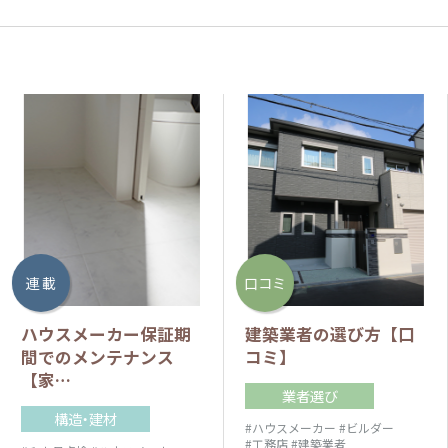
連 載
口コミ
ハウスメーカー保証期
建築業者の選び方【口
間でのメンテナンス
コミ】
【家…
業者選び
構造・建材
#ハウスメーカー
#ビルダー
#工務店
#建築業者