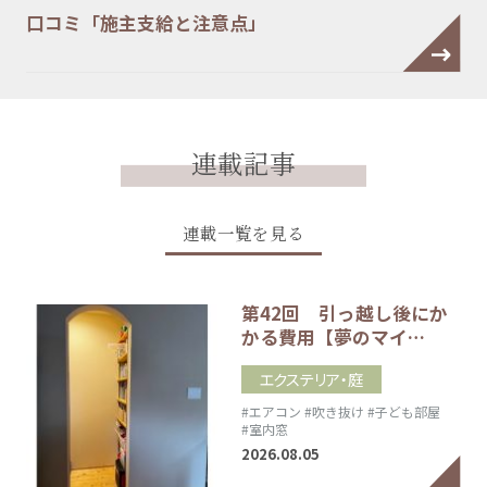
口コミ「施主支給と注意点」
連載記事
連載一覧を見る
第42回 引っ越し後にか
かる費用【夢のマイ…
エクステリア・庭
#エアコン
#吹き抜け
#子ども部屋
#室内窓
2026.08.05