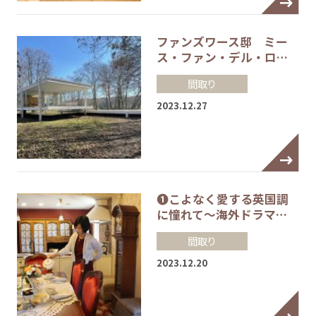
ファンズワース邸 ミー
ス・ファン・デル・ロ…
間取り
2023.12.27
❶こよなく愛する英国調
に憧れて～海外ドラマ…
間取り
2023.12.20