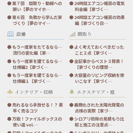
第７回 間取り・動線への
24時間エアコン暖房の電気
願い【夢のマイホ…
料金編【家づく…
第６回 失敗から学んだ家
24時間エアコン暖房の効果
づくり【夢のマイ…
編【家づくり日…
設備
間取り
もう一度家をたてるなら…
よく考えておくべきだった
流行の変化編【家…
こと２点【家づく…
もう一度家を建てるなら…
全記事からベスト３発表！
仕様編2【家づく…
【家づくりの理想…
もう一度家を建てるなら…
大容量のリビング収納を使
仕様編１【家づく…
いこなす【家づく…
インテリア・収納
エクステリア・庭
売れるなら手放せる！？ 素
義務化された太陽光発電の
早く売るコツ
点検の実際【家づ…
万能！ファイルボックスの
シロアリ防除の見積もり比
使い道 vol.…
較と施工の注意点…
万能！ファイルボックスの
シンボルツリーの成功と失