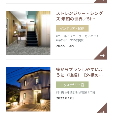
ストレンジャー・シング
ズ 未知の世界／St…
インテリア・収納
#エール！
#コーダ あいのうた
#海外ドラマの間取り
2022.11.09
後からプランしやすいよ
うに（後編）【外構の…
エクステリア・庭
#外構
#外構照明
#物置
#門柱
2022.07.01