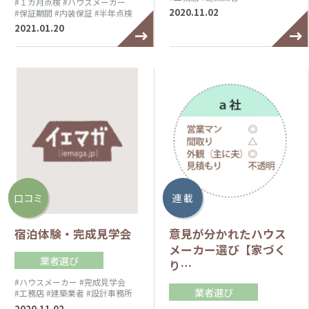
#１カ月点検
#ハウスメーカー
2020.11.02
#保証期間
#内装保証
#半年点検
2021.01.20
口コミ
連 載
宿泊体験・完成見学会
意見が分かれたハウス
メーカー選び【家づく
業者選び
り…
#ハウスメーカー
#完成見学会
業者選び
#工務店
#建築業者
#設計事務所
2020.11.02