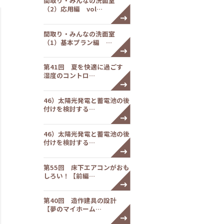
間取り・みんなの洗面室
（2）応用編 vol…
間取り・みんなの洗面室
（1）基本プラン編 …
第41回 夏を快適に過ごす
湿度のコントロ…
46）太陽光発電と蓄電池の後
付けを検討する…
46）太陽光発電と蓄電池の後
付けを検討する…
第55回 床下エアコンがおも
しろい！【前編…
第40回 造作建具の設計
【夢のマイホーム…