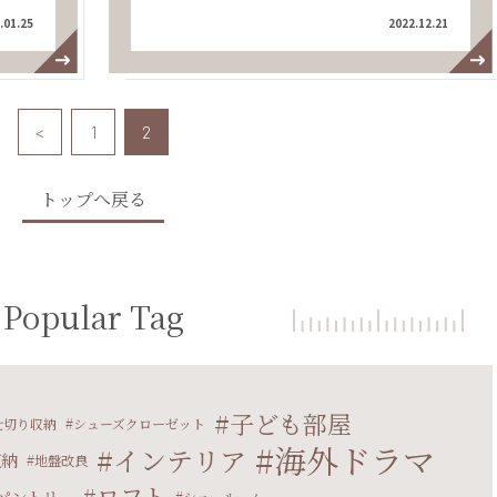
.01.25
2022.12.21
<
1
2
トップへ戻る
Popular Tag
子ども部屋
仕切り収納
シューズクローゼット
海外ドラマ
インテリア
収納
地盤改良
ロフト
パントリー
ショールーム