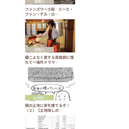
間取り
ファンズワース邸 ミース・
ファン・デル・ロ…
間取り
❶こよなく愛する英国調に憧
れて～海外ドラマ…
土地探し
親の土地に家を建てるぞ！
（２）【土地探しの…