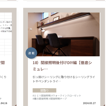
連 載
で間
18）間接照明後付けDIY編【徹底シ
ミュレ…
づくり
引っ掛けシーリングに取り付けるシーリングライ
トやペンダントライ…
間取り
#ＤＩＹ間接照明
#ウォークインクローゼット
チ
#棚の間接照明
#間接照明テープ
.04.16
2024.03.27