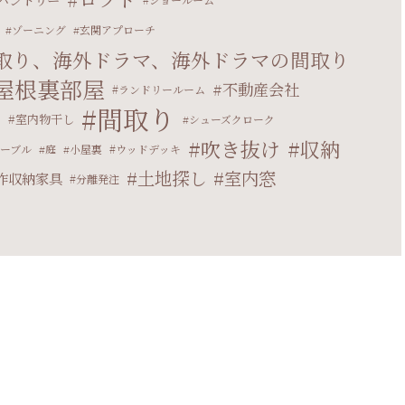
ゾーニング
玄関アプローチ
取り、海外ドラマ、海外ドラマの間取り
屋根裏部屋
不動産会社
ランドリールーム
間取り
マ
室内物干し
シューズクローク
吹き抜け
収納
ーブル
庭
小屋裏
ウッドデッキ
土地探し
室内窓
作収納家具
分離発注