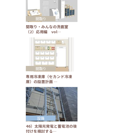
間取り
間取り・みんなの洗面室
（2）応用編 vol…
間取り
専用冷凍庫（セカンド冷凍
庫）の設置計画 …
設備
46）太陽光発電と蓄電池の後
付けを検討する…