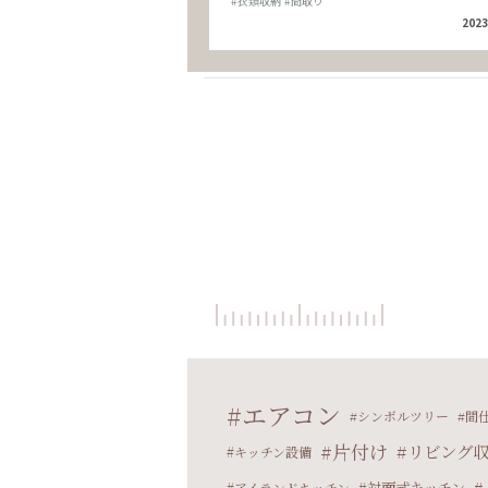
#衣類収納
#間取り
2023
エアコン
シンボルツリー
間
片付け
リビング
キッチン設備
対面式キッチン
アイランドキッチン