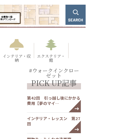
インテリア・収
エクステリア・
納
庭
#ウォークインクロー
ゼット
PICK UP記事
第42回 引っ越し後にかかる
費用【夢のマイ…
インテリア・レッスン 第27
回