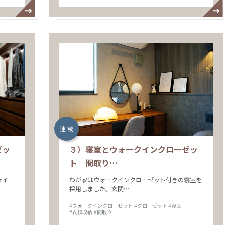
連 載
ゼッ
３）寝室とウォークインクローゼッ
ト 間取り…
ライ
わが家はウォークインクローゼット付きの寝室を
採用しました。玄関…
#ウォークインクローゼット
#クローゼット
#寝室
#衣類収納
#間取り