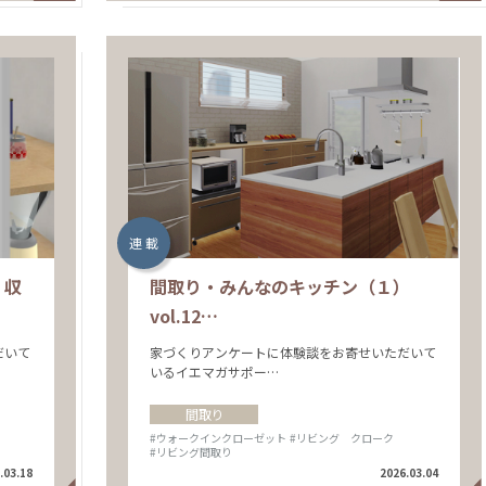
連 載
）収
間取り・みんなのキッチン（１）
vol.12…
だいて
家づくりアンケートに体験談をお寄せいただいて
いるイエマガサポー…
間取り
#ウォークインクローゼット
#リビング クローク
#リビング間取り
.03.18
2026.03.04