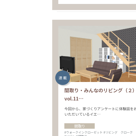
連 載
間取り・みんなのリビング（２
vol.11…
今回から、家づくりアンケートに体験談を
いただいているイエ…
間取り
#ウォークインクローゼット
#リビング クローク