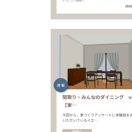
#リビング間取り
2025
連 載
間取り・みんなのダイニング vol
【家…
今回から、家づくりアンケートに体験談を
いただいているイエ…
間取り