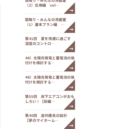
間取り・みんなの洗面室
（2）応用編 vol…
間取り・みんなの洗面室
（1）基本プラン編 …
第41回 夏を快適に過ごす
湿度のコントロ…
46）太陽光発電と蓄電池の後
付けを検討する…
46）太陽光発電と蓄電池の後
付けを検討する…
第55回 床下エアコンがおも
しろい！【前編…
第40回 造作建具の設計
【夢のマイホーム…