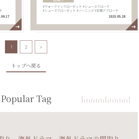
#ウォークインクローゼット
#シューズクローク
チ
#シューズクローゼット
#ゾーニング
#玄関アプローチ
.09.17
2025.05.28
1
2
>
トップへ戻る
Popular Tag
取り、海外ドラマ、海外ドラマの間取り