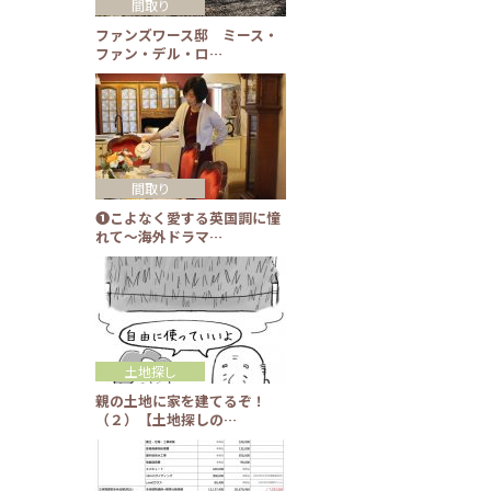
間取り
ファンズワース邸 ミース・
ファン・デル・ロ…
間取り
❶こよなく愛する英国調に憧
れて～海外ドラマ…
土地探し
親の土地に家を建てるぞ！
（２）【土地探しの…