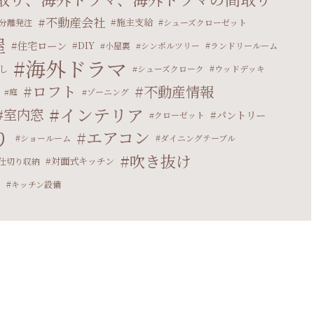
不動産会社
施主支給
分離発注
シューズクローゼット
屋
住宅ローン
DIY
小屋裏
シンボルツリー
ランドリールーム
海外ドラマ
し
シューズクローク
ウッドデッキ
ロフト
不動産情報
庭
ゾーニング
インテリア
室内窓
パントリー
クローゼット
り
エアコン
ショールーム
ダイニングテーブル
吹き抜け
対面式キッチン
仕切り収納
マ
キッチン設備