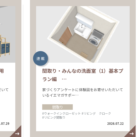
連 載
用
間取り・みんなの洗面室（1）基本プ
ラン編 …
だいて
家づくりアンケートに体験談をお寄せいただいて
いるイエマガサポー…
間取り
#ウォークインクローゼット
#リビング クローク
#リビング間取り
.07.29
2026.07.22