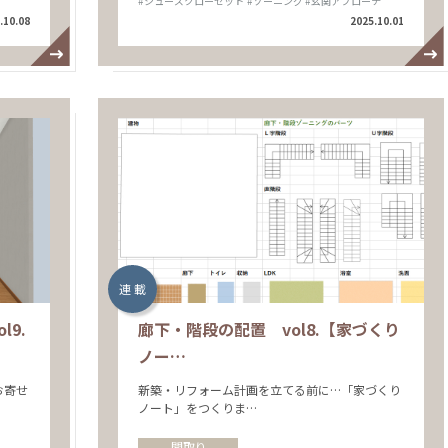
#シューズクローゼット
#ゾーニング
#玄関アプローチ
.10.08
2025.10.01
連 載
9.
廊下・階段の配置 vol8.【家づくり
ノー…
お寄せ
新築・リフォーム計画を立てる前に…「家づくり
ノート」をつくりま…
間取り