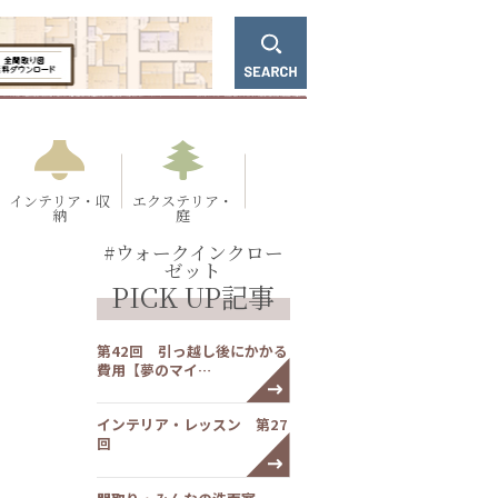
インテリア・収
エクステリア・
納
庭
#ウォークインクロー
ゼット
PICK UP記事
第42回 引っ越し後にかかる
費用【夢のマイ…
インテリア・レッスン 第27
回