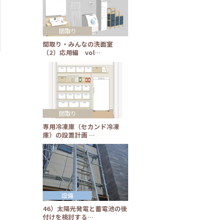
間取り
間取り・みんなの洗面室
（2）応用編 vol…
間取り
専用冷凍庫（セカンド冷凍
庫）の設置計画 …
設備
46）太陽光発電と蓄電池の後
付けを検討する…