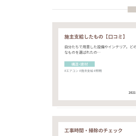
施主支給したもの【口コミ】
自分たちで用意した設備やインテリア。ど
なものを選ばれたの…
構造・建材
#エアコン
#施主支給
#照明
2021
工事時間・掃除のチェック