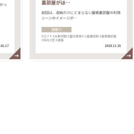
裏部屋がほ…
かっ
前回は、収納だけにどまらない屋根裏部屋の利用
シーンのイメージが…
間取り
#ロフト
#余剰空間
#室内環境
#小屋裏収納
#屋根裏部屋
#採光
#窓
#通風
.01.17
2020.11.25