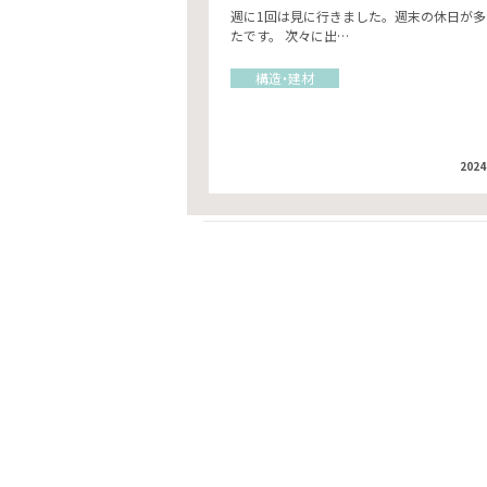
週に1回は見に行きました。週末の休日が多
たです。 次々に出…
構造・建材
2024