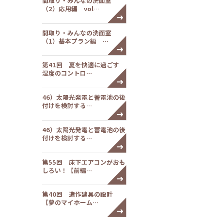
間取り・みんなの洗面室
（2）応用編 vol…
間取り・みんなの洗面室
（1）基本プラン編 …
第41回 夏を快適に過ごす
湿度のコントロ…
46）太陽光発電と蓄電池の後
付けを検討する…
46）太陽光発電と蓄電池の後
付けを検討する…
第55回 床下エアコンがおも
しろい！【前編…
第40回 造作建具の設計
【夢のマイホーム…