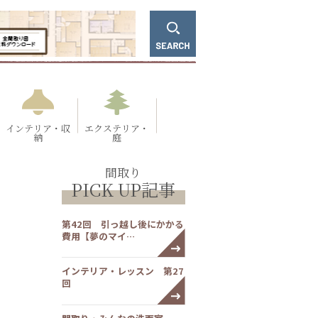
インテリア・収
エクステリア・
納
庭
間取り
PICK UP記事
第42回 引っ越し後にかかる
費用【夢のマイ…
インテリア・レッスン 第27
回