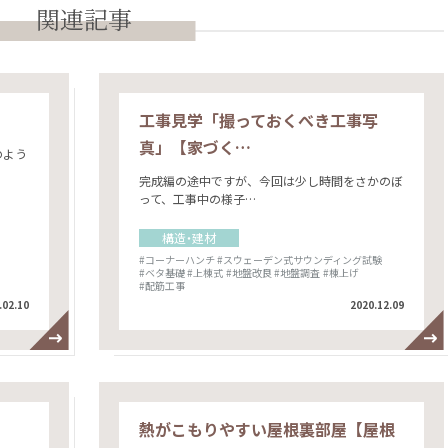
関連記事
工事見学「撮っておくべき工事写
真」【家づく…
のよう
完成編の途中ですが、今回は少し時間をさかのぼ
って、工事中の様子…
構造・建材
#コーナーハンチ
#スウェーデン式サウンディング試験
#ベタ基礎
#上棟式
#地盤改良
#地盤調査
#棟上げ
#配筋工事
.02.10
2020.12.09
熱がこもりやすい屋根裏部屋【屋根