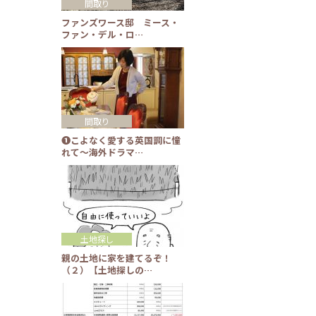
間取り
ファンズワース邸 ミース・
ファン・デル・ロ…
間取り
❶こよなく愛する英国調に憧
れて～海外ドラマ…
土地探し
親の土地に家を建てるぞ！
（２）【土地探しの…