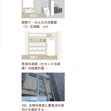
間取り
間取り・みんなの洗面室
（2）応用編 vol…
間取り
専用冷凍庫（セカンド冷凍
庫）の設置計画 …
設備
46）太陽光発電と蓄電池の後
付けを検討する…