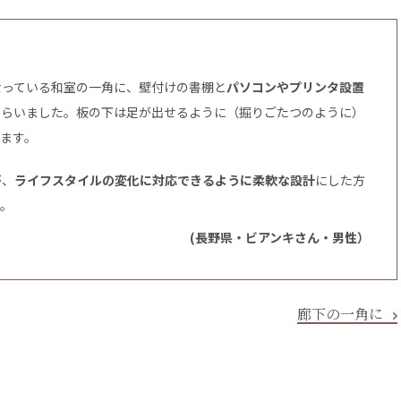
なっている和室の一角に、壁付けの書棚と
パソコンやプリンタ設置
もらいました。板の下は足が出せるように（掘りごたつのように）
ます。
が、
ライフスタイルの変化に対応できるように柔軟な設計
にした方
す。
(長野県・ビアンキさん・男性）
廊下の一角に