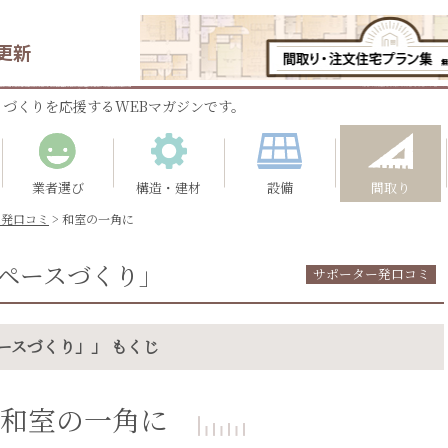
更新
づくりを応援するWEBマガジンです。
業者選び
構造・建材
設備
間取り
ー発口コミ
>
和室の一角に
ペースづくり」
サポーター発口コミ
ースづくり」」 もくじ
和室の一角に