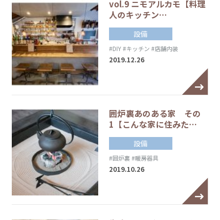
vol.9 ニモアルカモ【料理
人のキッチン…
設備
#DIY
#キッチン
#店舗内装
2019.12.26
囲炉裏あのある家 その
1【こんな家に住みた…
設備
#囲炉裏
#暖房器具
2019.10.26