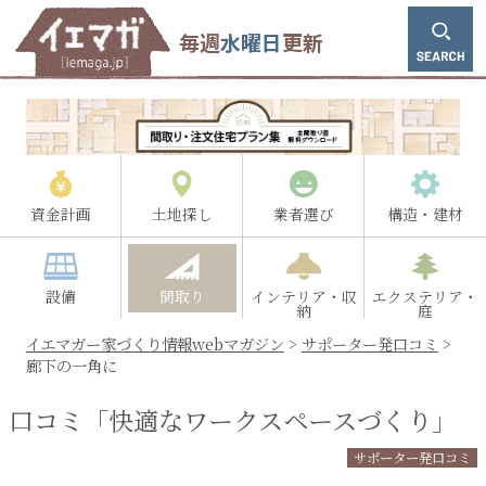
毎週
水曜日
更新
資金計画
土地探し
業者選び
構造・建材
設備
間取り
インテリア・収
エクステリア・
納
庭
イエマガー家づくり情報webマガジン
>
サポーター発口コミ
>
廊下の一角に
口コミ「快適なワークスペースづくり」
サポーター発口コミ