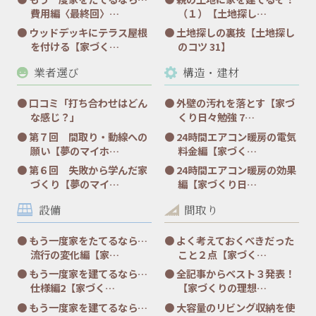
費用編〈最終回〉…
（１）【土地探し…
ウッドデッキにテラス屋根
土地探しの裏技【土地探し
を付ける【家づく…
のコツ 31】
業者選び
構造・建材
口コミ「打ち合わせはどん
外壁の汚れを落とす【家づ
な感じ？」
くり日々勉強 7…
第７回 間取り・動線への
24時間エアコン暖房の電気
願い【夢のマイホ…
料金編【家づく…
第６回 失敗から学んだ家
24時間エアコン暖房の効果
づくり【夢のマイ…
編【家づくり日…
設備
間取り
もう一度家をたてるなら…
よく考えておくべきだった
流行の変化編【家…
こと２点【家づく…
もう一度家を建てるなら…
全記事からベスト３発表！
仕様編2【家づく…
【家づくりの理想…
もう一度家を建てるなら…
大容量のリビング収納を使