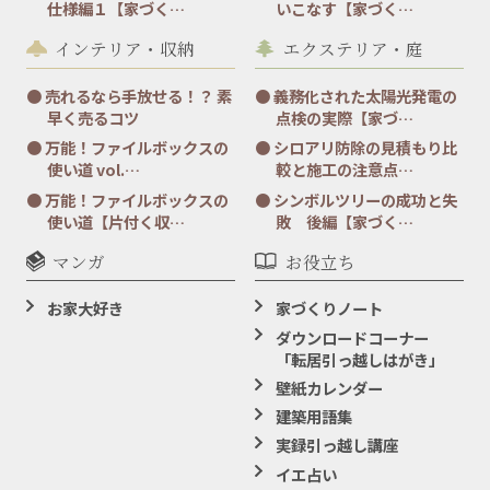
仕様編１【家づく…
いこなす【家づく…
インテリア・収納
エクステリア・庭
売れるなら手放せる！？ 素
義務化された太陽光発電の
早く売るコツ
点検の実際【家づ…
万能！ファイルボックスの
シロアリ防除の見積もり比
使い道 vol.…
較と施工の注意点…
万能！ファイルボックスの
シンボルツリーの成功と失
使い道【片付く収…
敗 後編【家づく…
マンガ
お役立ち
お家大好き
家づくりノート
ダウンロードコーナー
「転居引っ越しはがき」
壁紙カレンダー
建築用語集
実録引っ越し講座
イエ占い