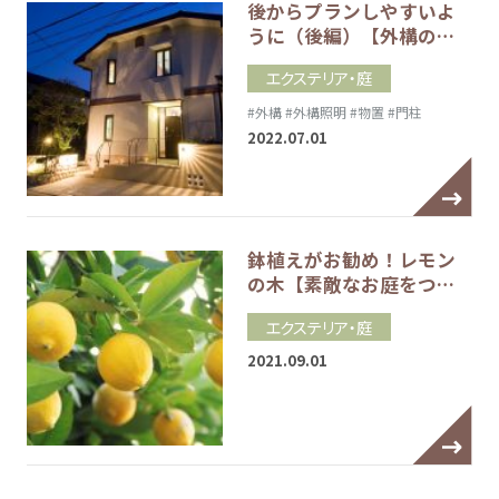
後からプランしやすいよ
うに（後編）【外構の…
エクステリア・庭
#外構
#外構照明
#物置
#門柱
2022.07.01
鉢植えがお勧め！レモン
の木【素敵なお庭をつ…
エクステリア・庭
2021.09.01