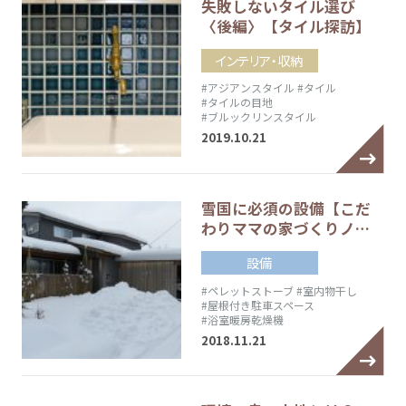
失敗しないタイル選び
〈後編〉【タイル探訪】
インテリア・収納
#アジアンスタイル
#タイル
#タイルの目地
#ブルックリンスタイル
2019.10.21
雪国に必須の設備【こだ
わりママの家づくりノ…
設備
#ペレットストーブ
#室内物干し
#屋根付き駐車スペース
#浴室暖房乾燥機
2018.11.21