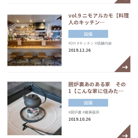
vol.9 ニモアルカモ【料理
人のキッチン…
設備
#DIY
#キッチン
#店舗内装
2019.12.26
囲炉裏あのある家 その
1【こんな家に住みた…
設備
#囲炉裏
#暖房器具
2019.10.26