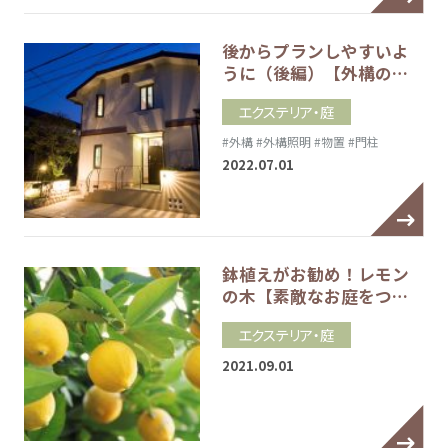
後からプランしやすいよ
うに（後編）【外構の…
エクステリア・庭
#外構
#外構照明
#物置
#門柱
2022.07.01
鉢植えがお勧め！レモン
の木【素敵なお庭をつ…
エクステリア・庭
2021.09.01