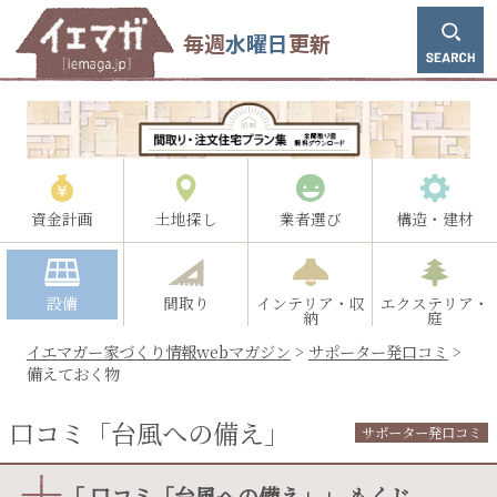
毎週
水曜日
更新
資金計画
土地探し
業者選び
構造・建材
設備
間取り
インテリア・収
エクステリア・
納
庭
イエマガー家づくり情報webマガジン
>
サポーター発口コミ
>
備えておく物
口コミ「台風への備え」
サポーター発口コミ
「 口コミ「台風への備え」」 もくじ