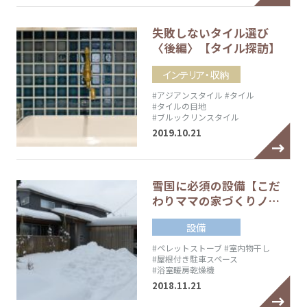
失敗しないタイル選び
〈後編〉【タイル探訪】
インテリア・収納
#アジアンスタイル
#タイル
#タイルの目地
#ブルックリンスタイル
2019.10.21
雪国に必須の設備【こだ
わりママの家づくりノ…
設備
#ペレットストーブ
#室内物干し
#屋根付き駐車スペース
#浴室暖房乾燥機
2018.11.21