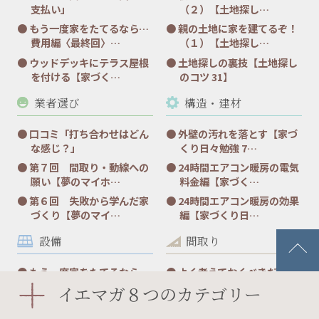
支払い」
（２）【土地探し…
もう一度家をたてるなら…
親の土地に家を建てるぞ！
費用編〈最終回〉…
（１）【土地探し…
ウッドデッキにテラス屋根
土地探しの裏技【土地探し
を付ける【家づく…
のコツ 31】
業者選び
構造・建材
口コミ「打ち合わせはどん
外壁の汚れを落とす【家づ
な感じ？」
くり日々勉強 7…
第７回 間取り・動線への
24時間エアコン暖房の電気
願い【夢のマイホ…
料金編【家づく…
第６回 失敗から学んだ家
24時間エアコン暖房の効果
づくり【夢のマイ…
編【家づくり日…
設備
間取り
もう一度家をたてるなら…
よく考えておくべきだった
流行の変化編【家…
こと２点【家づく…
イエマガ８つのカテゴリー
もう一度家を建てるなら…
全記事からベスト３発表！