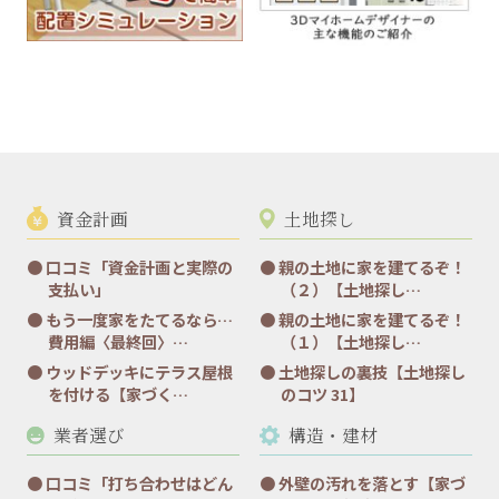
資金計画
土地探し
口コミ「資金計画と実際の
親の土地に家を建てるぞ！
支払い」
（２）【土地探し…
もう一度家をたてるなら…
親の土地に家を建てるぞ！
費用編〈最終回〉…
（１）【土地探し…
ウッドデッキにテラス屋根
土地探しの裏技【土地探し
を付ける【家づく…
のコツ 31】
業者選び
構造・建材
口コミ「打ち合わせはどん
外壁の汚れを落とす【家づ