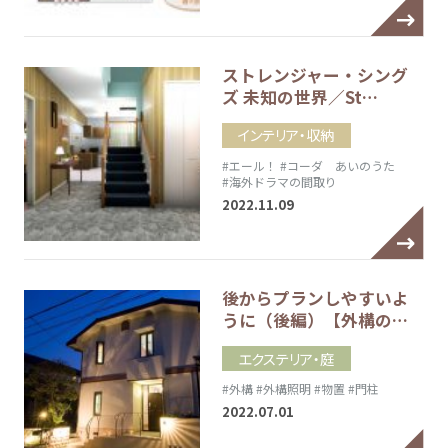
ストレンジャー・シング
ズ 未知の世界／St…
インテリア・収納
#エール！
#コーダ あいのうた
#海外ドラマの間取り
2022.11.09
後からプランしやすいよ
うに（後編）【外構の…
エクステリア・庭
#外構
#外構照明
#物置
#門柱
2022.07.01