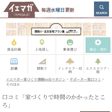
毎週
水曜日
更新
資金計画
土地探し
業者選び
構造・建材
設備
間取り
インテリア・収
エクステリア・
納
庭
イエマガー家づくり情報webマガジン
>
サポーター発口コミ
>
そのほか
口コミ「家づくりで時間のかかったとこ
ろ」