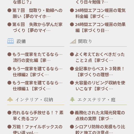
な感じ？」
くり日々勉強 7…
第７回 間取り・動線への
24時間エアコン暖房の電気
願い【夢のマイホ…
料金編【家づく…
第６回 失敗から学んだ家
24時間エアコン暖房の効果
づくり【夢のマイ…
編【家づくり日…
設備
間取り
もう一度家をたてるなら…
よく考えておくべきだった
流行の変化編【家…
こと２点【家づく…
もう一度家を建てるなら…
全記事からベスト３発表！
仕様編2【家づく…
【家づくりの理想…
もう一度家を建てるなら…
大容量のリビング収納を使
仕様編１【家づく…
いこなす【家づく…
インテリア・収納
エクステリア・庭
売れるなら手放せる！？ 素
義務化された太陽光発電の
早く売るコツ
点検の実際【家づ…
万能！ファイルボックスの
シロアリ防除の見積もり比
使い道 vol.…
較と施工の注意点…