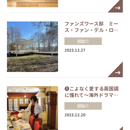
ファンズワース邸 ミー
ス・ファン・デル・ロ…
間取り
2023.12.27
❶こよなく愛する英国調
に憧れて～海外ドラマ…
間取り
2023.12.20