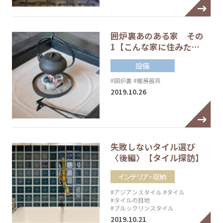
囲炉裏あのある家 その
1【こんな家に住みた…
設備
#囲炉裏
#暖房器具
2019.10.26
失敗しないタイル選び
〈後編〉【タイル探訪】
インテリア・収納
#アジアンスタイル
#タイル
#タイルの目地
#ブルックリンスタイル
2019.10.21