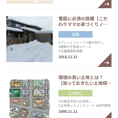
雪国に必須の設備【こだ
わりママの家づくりノ…
設備
#ペレットストーブ
#室内物干し
#屋根付き駐車スペース
#浴室暖房乾燥機
2018.11.21
環境の良い土地とは？
【知っておきたい土地探…
土地探し
#分譲住宅地
#土地探し
#土地探しチェックシート
#自然環境
2008.11.11