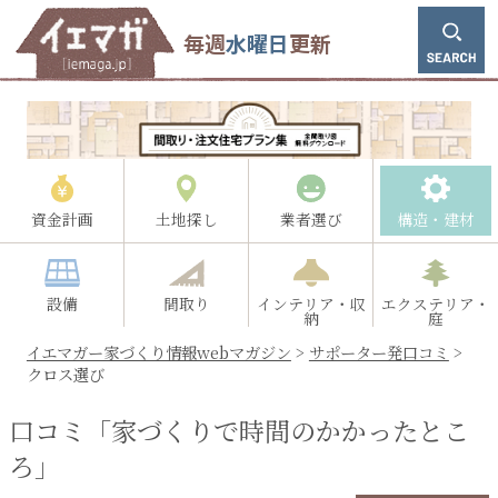
毎週
水曜日
更新
資金計画
土地探し
業者選び
構造・建材
設備
間取り
インテリア・収
エクステリア・
納
庭
イエマガー家づくり情報webマガジン
>
サポーター発口コミ
>
クロス選び
口コミ「家づくりで時間のかかったとこ
ろ」