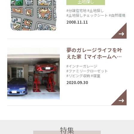
土地探し
#分譲住宅地
#土地探し
#土地探しチェックシート
#自然環境
2008.11.11
夢のガレージライフを叶
えた家【マイホームへ…
#インナーガレージ
#ファミリークローゼット
#リビング収納
#寝室
2020.09.30
特集