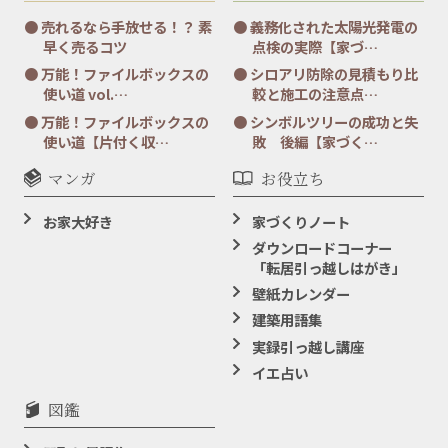
売れるなら手放せる！？ 素
義務化された太陽光発電の
早く売るコツ
点検の実際【家づ…
万能！ファイルボックスの
シロアリ防除の見積もり比
使い道 vol.…
較と施工の注意点…
万能！ファイルボックスの
シンボルツリーの成功と失
使い道【片付く収…
敗 後編【家づく…
マンガ
お役立ち
お家大好き
家づくりノート
ダウンロードコーナー
「転居引っ越しはがき」
壁紙カレンダー
建築用語集
実録引っ越し講座
イエ占い
図鑑