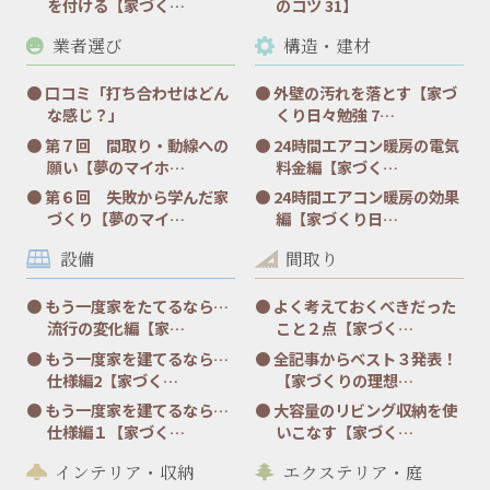
を付ける【家づく…
のコツ 31】
業者選び
構造・建材
口コミ「打ち合わせはどん
外壁の汚れを落とす【家づ
な感じ？」
くり日々勉強 7…
第７回 間取り・動線への
24時間エアコン暖房の電気
願い【夢のマイホ…
料金編【家づく…
第６回 失敗から学んだ家
24時間エアコン暖房の効果
づくり【夢のマイ…
編【家づくり日…
設備
間取り
もう一度家をたてるなら…
よく考えておくべきだった
流行の変化編【家…
こと２点【家づく…
もう一度家を建てるなら…
全記事からベスト３発表！
仕様編2【家づく…
【家づくりの理想…
もう一度家を建てるなら…
大容量のリビング収納を使
仕様編１【家づく…
いこなす【家づく…
インテリア・収納
エクステリア・庭