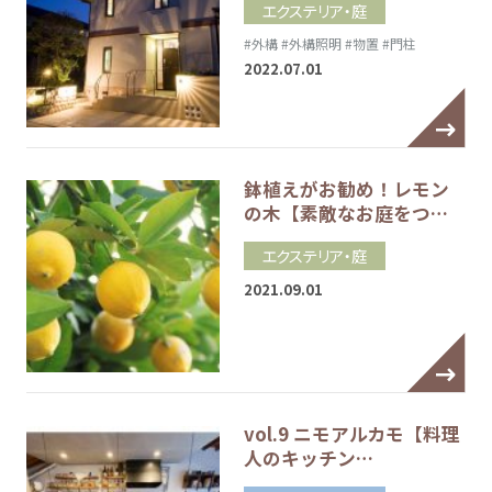
エクステリア・庭
#外構
#外構照明
#物置
#門柱
2022.07.01
鉢植えがお勧め！レモン
の木【素敵なお庭をつ…
エクステリア・庭
2021.09.01
vol.9 ニモアルカモ【料理
人のキッチン…