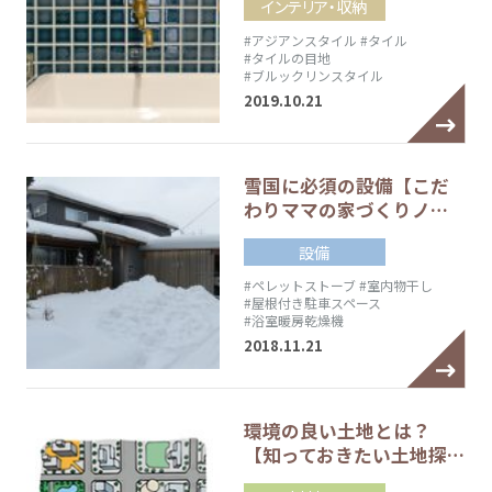
インテリア・収納
#アジアンスタイル
#タイル
#タイルの目地
#ブルックリンスタイル
2019.10.21
雪国に必須の設備【こだ
わりママの家づくりノ…
設備
#ペレットストーブ
#室内物干し
#屋根付き駐車スペース
#浴室暖房乾燥機
2018.11.21
環境の良い土地とは？
【知っておきたい土地探…