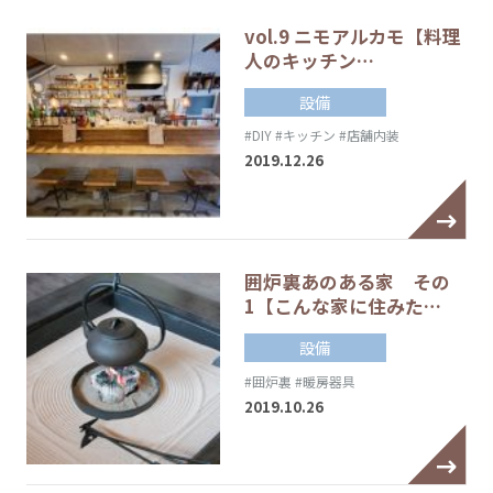
vol.9 ニモアルカモ【料理
人のキッチン…
設備
#DIY
#キッチン
#店舗内装
2019.12.26
囲炉裏あのある家 その
1【こんな家に住みた…
設備
#囲炉裏
#暖房器具
2019.10.26