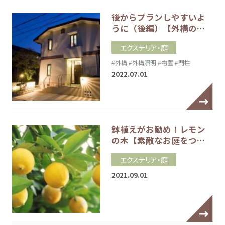
後からプランしやすいよ
うに（後編）【外構の…
エクステリア・庭
#外構
#外構照明
#物置
#門柱
2022.07.01
鉢植えがお勧め！レモン
の木【素敵なお庭をつ…
エクステリア・庭
2021.09.01