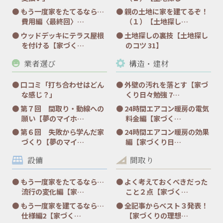
もう一度家をたてるなら…
親の土地に家を建てるぞ！
費用編〈最終回〉…
（１）【土地探し…
ウッドデッキにテラス屋根
土地探しの裏技【土地探し
を付ける【家づく…
のコツ 31】
業者選び
構造・建材
口コミ「打ち合わせはどん
外壁の汚れを落とす【家づ
な感じ？」
くり日々勉強 7…
第７回 間取り・動線への
24時間エアコン暖房の電気
願い【夢のマイホ…
料金編【家づく…
第６回 失敗から学んだ家
24時間エアコン暖房の効果
づくり【夢のマイ…
編【家づくり日…
設備
間取り
もう一度家をたてるなら…
よく考えておくべきだった
流行の変化編【家…
こと２点【家づく…
もう一度家を建てるなら…
全記事からベスト３発表！
仕様編2【家づく…
【家づくりの理想…