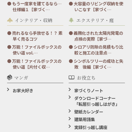
もう一度家を建てるなら…
大容量のリビング収納を使
仕様編１【家づく…
いこなす【家づく…
インテリア・収納
エクステリア・庭
売れるなら手放せる！？ 素
義務化された太陽光発電の
早く売るコツ
点検の実際【家づ…
万能！ファイルボックスの
シロアリ防除の見積もり比
使い道 vol.…
較と施工の注意点…
万能！ファイルボックスの
シンボルツリーの成功と失
使い道【片付く収…
敗 後編【家づく…
マンガ
お役立ち
お家大好き
家づくりノート
ダウンロードコーナー
「転居引っ越しはがき」
壁紙カレンダー
建築用語集
実録引っ越し講座