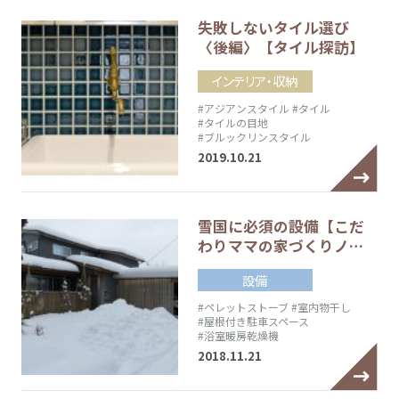
失敗しないタイル選び
〈後編〉【タイル探訪】
インテリア・収納
#アジアンスタイル
#タイル
#タイルの目地
#ブルックリンスタイル
2019.10.21
雪国に必須の設備【こだ
わりママの家づくりノ…
設備
#ペレットストーブ
#室内物干し
#屋根付き駐車スペース
#浴室暖房乾燥機
2018.11.21