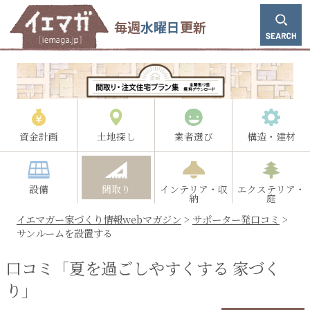
毎週
水曜日
更新
資金計画
土地探し
業者選び
構造・建材
設備
間取り
インテリア・収
エクステリア・
納
庭
イエマガー家づくり情報webマガジン
>
サポーター発口コミ
>
サンルームを設置する
口コミ「夏を過ごしやすくする 家づく
り」