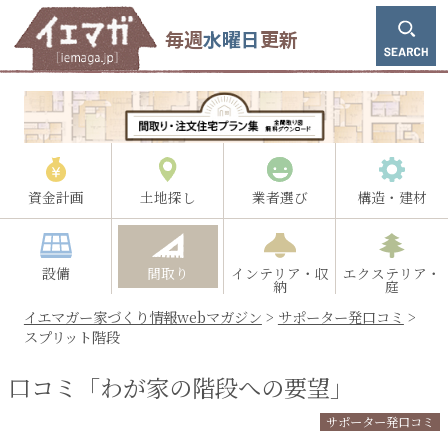
毎週
水曜日
更新
資金計画
土地探し
業者選び
構造・建材
設備
間取り
インテリア・収
エクステリア・
納
庭
イエマガー家づくり情報webマガジン
>
サポーター発口コミ
>
スプリット階段
口コミ「わが家の階段への要望」
サポーター発口コミ