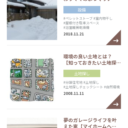
設備
#ペレットストーブ
#室内物干し
#屋根付き駐車スペース
#浴室暖房乾燥機
2018.11.21
環境の良い土地とは？
【知っておきたい土地探…
土地探し
#分譲住宅地
#土地探し
#土地探しチェックシート
#自然環境
2008.11.11
夢のガレージライフを叶
えた家【マイホームへ…