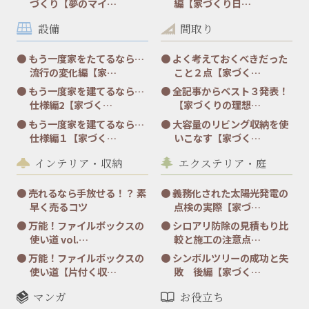
づくり【夢のマイ…
編【家づくり日…
設備
間取り
もう一度家をたてるなら…
よく考えておくべきだった
流行の変化編【家…
こと２点【家づく…
もう一度家を建てるなら…
全記事からベスト３発表！
仕様編2【家づく…
【家づくりの理想…
もう一度家を建てるなら…
大容量のリビング収納を使
仕様編１【家づく…
いこなす【家づく…
インテリア・収納
エクステリア・庭
売れるなら手放せる！？ 素
義務化された太陽光発電の
早く売るコツ
点検の実際【家づ…
万能！ファイルボックスの
シロアリ防除の見積もり比
使い道 vol.…
較と施工の注意点…
万能！ファイルボックスの
シンボルツリーの成功と失
使い道【片付く収…
敗 後編【家づく…
マンガ
お役立ち