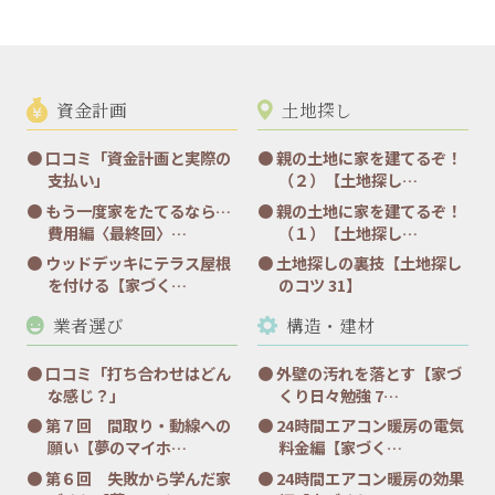
資金計画
土地探し
口コミ「資金計画と実際の
親の土地に家を建てるぞ！
支払い」
（２）【土地探し…
もう一度家をたてるなら…
親の土地に家を建てるぞ！
費用編〈最終回〉…
（１）【土地探し…
ウッドデッキにテラス屋根
土地探しの裏技【土地探し
を付ける【家づく…
のコツ 31】
業者選び
構造・建材
口コミ「打ち合わせはどん
外壁の汚れを落とす【家づ
な感じ？」
くり日々勉強 7…
第７回 間取り・動線への
24時間エアコン暖房の電気
願い【夢のマイホ…
料金編【家づく…
第６回 失敗から学んだ家
24時間エアコン暖房の効果