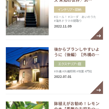
ズ 未知の世界／St…
インテリア・収納
#エール！
#コーダ あいのうた
#海外ドラマの間取り
2022.11.09
後からプランしやすいよ
うに（後編）【外構の…
エクステリア・庭
#外構
#外構照明
#物置
#門柱
2022.07.01
鉢植えがお勧め！レモン
の木【素敵なお庭をつ…