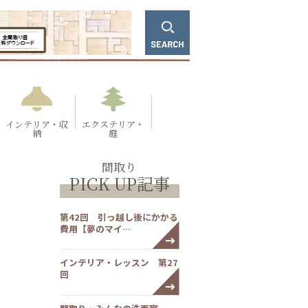
インテリア・収
エクステリア・
納
庭
間取り
PICK UP記事
第42回 引っ越し後にかかる
費用【夢のマイ…
インテリア・レッスン 第27
回