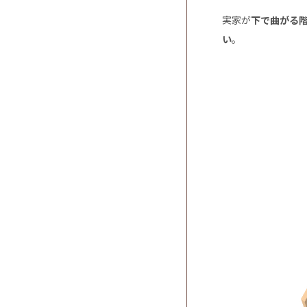
実家が
下で曲がる
い
。