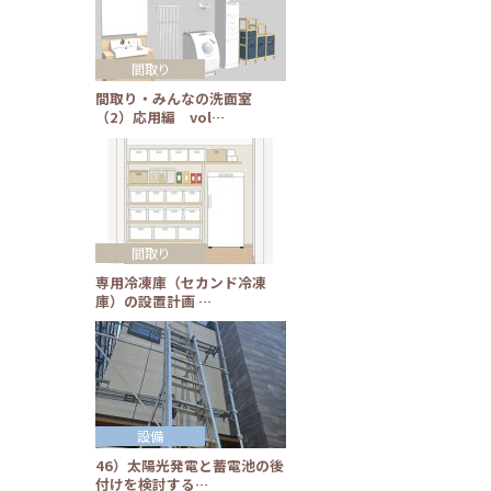
間取り
間取り・みんなの洗面室
（2）応用編 vol…
間取り
専用冷凍庫（セカンド冷凍
庫）の設置計画 …
設備
46）太陽光発電と蓄電池の後
付けを検討する…