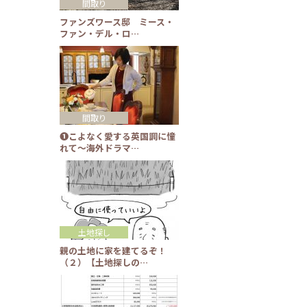
間取り
ファンズワース邸 ミース・
ファン・デル・ロ…
間取り
❶こよなく愛する英国調に憧
れて～海外ドラマ…
土地探し
親の土地に家を建てるぞ！
（２）【土地探しの…