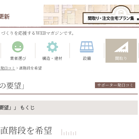
更新
づくりを応援するWEBマガジンです。
業者選び
構造・建材
設備
間取り
ー発口コミ
>
直階段を希望
の要望」
サポーター発口コミ
要望」」 もくじ
直階段を希望