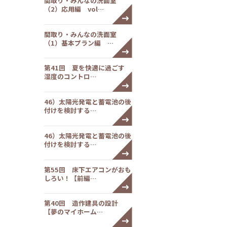
間取り・みんなの洗面室
（2）応用編 vol…
間取り・みんなの洗面室
（1）基本プラン編 …
第41回 夏を快適に過ごす
湿度のコントロ…
46）太陽光発電と蓄電池の後
付けを検討する…
46）太陽光発電と蓄電池の後
付けを検討する…
第55回 床下エアコンがおも
しろい！【前編…
第40回 造作建具の設計
【夢のマイホーム…