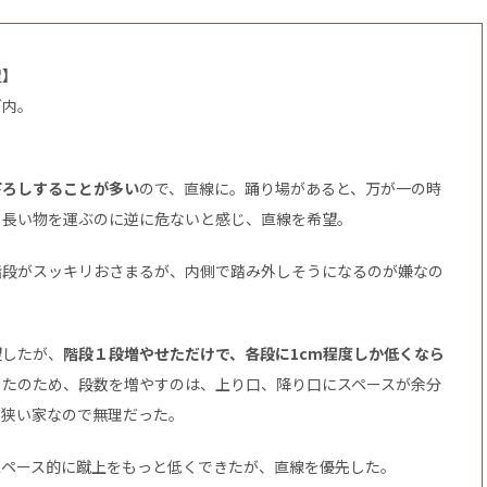
置】
グ内。
下ろしすることが多い
ので、直線に。踊り場があると、万が一の時
、長い物を運ぶのに逆に危ないと感じ、直線を希望。
階段がスッキリおさまるが、内側で踏み外しそうになるのが嫌なの
望したが、
階段１段増やせただけで、各段に1cm程度しか低くなら
したのため、段数を増やすのは、上り口、降り口にスペースが余分
、狭い家なので無理だった。
スペース的に蹴上をもっと低くできたが、直線を優先した。