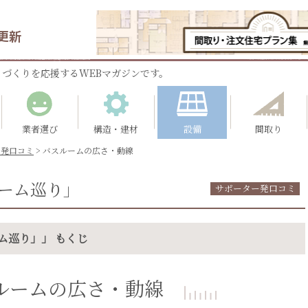
更新
づくりを応援するWEBマガジンです。
業者選び
構造・建材
設備
間取り
ー発口コミ
>
バスルームの広さ・動線
ーム巡り」
サポーター発口コミ
ム巡り」」 もくじ
ルームの広さ・動線