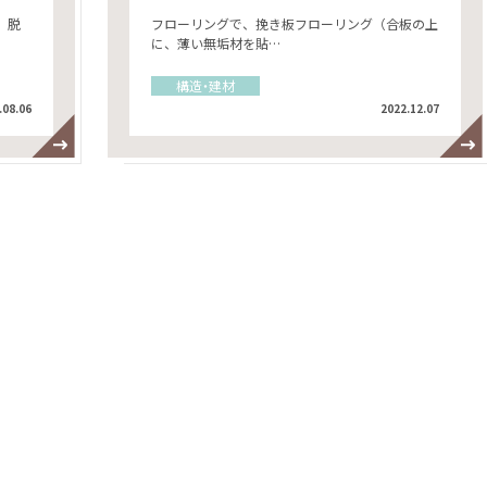
、脱
フローリングで、挽き板フローリング（合板の上
に、薄い無垢材を貼…
構造・建材
.08.06
2022.12.07