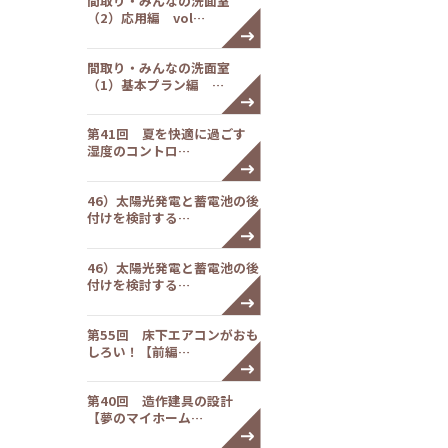
間取り・みんなの洗面室
（2）応用編 vol…
間取り・みんなの洗面室
（1）基本プラン編 …
第41回 夏を快適に過ごす
湿度のコントロ…
46）太陽光発電と蓄電池の後
付けを検討する…
46）太陽光発電と蓄電池の後
付けを検討する…
第55回 床下エアコンがおも
しろい！【前編…
第40回 造作建具の設計
【夢のマイホーム…