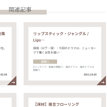
関連記事
欧風
リップスティック・ジャングル /
Lips…
存在。
探偵（以下・探）：今回のドラマは、ニューヨー
クで働く女性を描い…
間取り
#インテリア、映画の間取り、海外ドラマ、海外ドラマの
間取り
.02.04
2012.10.03
【床材】複合フローリング