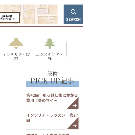
インテリア・収
エクステリア・
納
庭
設備
PICK UP記事
第42回 引っ越し後にかかる
費用【夢のマイ…
インテリア・レッスン 第27
回