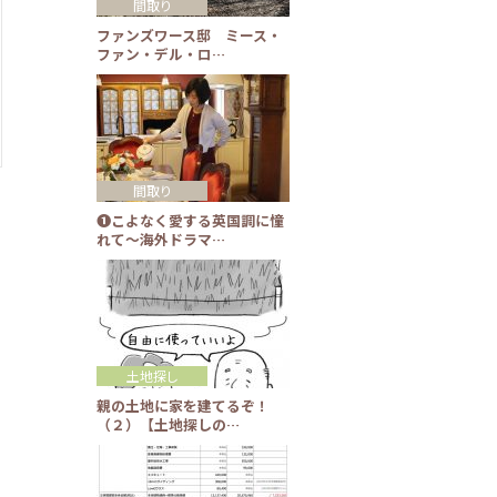
間取り
ファンズワース邸 ミース・
ファン・デル・ロ…
間取り
❶こよなく愛する英国調に憧
れて～海外ドラマ…
土地探し
親の土地に家を建てるぞ！
（２）【土地探しの…