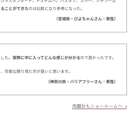
タカラスタンダード、トステムへ。バスタブ、カラー、シャワーな
することができた
のは比較になり参考になった。
（宮城県・ぴよちゃんさん・男性）
ました。
実際に中に入ってどんな感じか分かる
ので良かったです。
も、可能な限り見た方が良いと思います。
（神奈川県・バリアフリーさん・男性）
洗面台もショールームへ