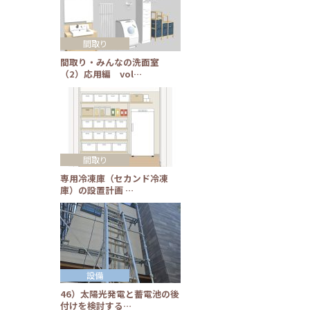
間取り
間取り・みんなの洗面室
（2）応用編 vol…
間取り
専用冷凍庫（セカンド冷凍
庫）の設置計画 …
設備
46）太陽光発電と蓄電池の後
付けを検討する…