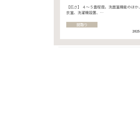
【広さ】 ４～５畳程度。洗面室機能のほか
衣室、洗濯機設置、…
間取り
2025