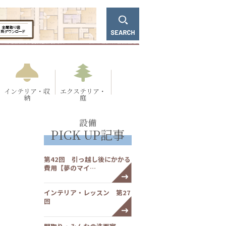
インテリア・収
エクステリア・
納
庭
設備
PICK UP記事
第42回 引っ越し後にかかる
費用【夢のマイ…
インテリア・レッスン 第27
回