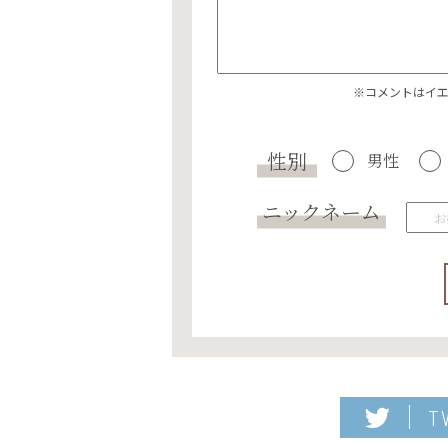
※コメントはイ
性別
男性
ニックネーム
T