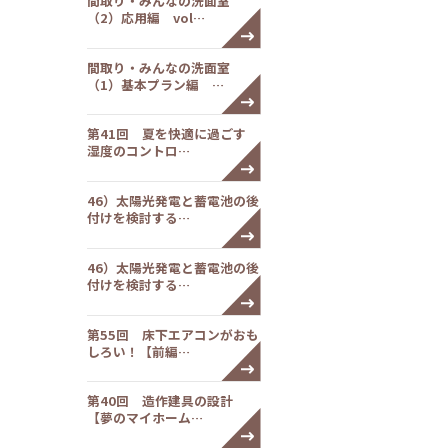
間取り・みんなの洗面室
（2）応用編 vol…
間取り・みんなの洗面室
（1）基本プラン編 …
第41回 夏を快適に過ごす
湿度のコントロ…
46）太陽光発電と蓄電池の後
付けを検討する…
46）太陽光発電と蓄電池の後
付けを検討する…
第55回 床下エアコンがおも
しろい！【前編…
第40回 造作建具の設計
【夢のマイホーム…