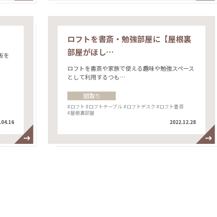
ロフトを書斎・勉強部屋に【屋根裏
部屋がほし…
板を
ロフトを書斎や家族で使える趣味や勉強スペース
として利用するつも…
間取り
#ロフト
#ロフトテーブル
#ロフトデスク
#ロフト書斎
#屋根裏部屋
.04.16
2022.12.28