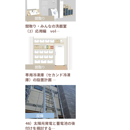
間取り
間取り・みんなの洗面室
（2）応用編 vol…
間取り
専用冷凍庫（セカンド冷凍
庫）の設置計画 …
設備
46）太陽光発電と蓄電池の後
付けを検討する…