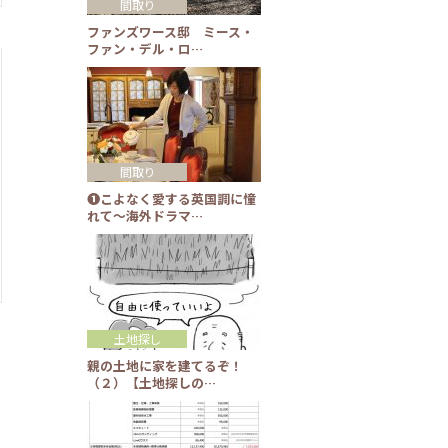
間取り
ファンズワース邸 ミース・
ファン・デル・ロ…
間取り
❶こよなく愛する英国調に憧
れて～海外ドラマ…
土地探し
親の土地に家を建てるぞ！
（２）【土地探しの…