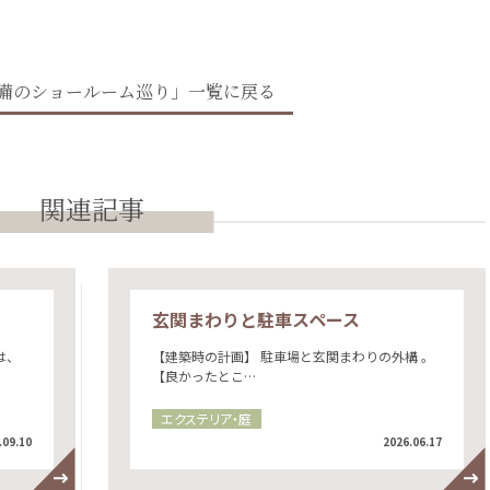
備のショールーム巡り」一覧に戻る
関連記事
玄関まわりと駐車スペース
は、
【建築時の計画】 駐車場と玄関まわりの外構 。
【良かったとこ…
エクステリア・庭
.09.10
2026.06.17