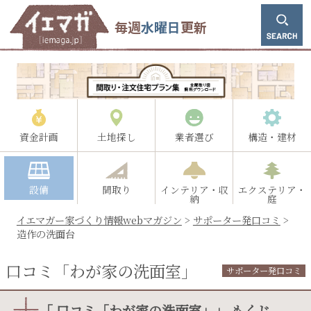
毎週
水曜日
更新
資金計画
土地探し
業者選び
構造・建材
設備
間取り
インテリア・収
エクステリア・
納
庭
イエマガー家づくり情報webマガジン
>
サポーター発口コミ
>
造作の洗面台
口コミ「わが家の洗面室」
サポーター発口コミ
「 口コミ「わが家の洗面室」」 もくじ